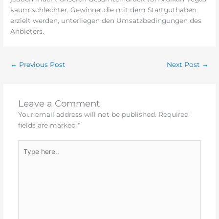
kaum schlechter. Gewinne, die mit dem Startguthaben
erzielt werden, unterliegen den Umsatzbedingungen des
Anbieters.
←
Previous Post
Next Post
→
Leave a Comment
Your email address will not be published.
Required
fields are marked
*
Type
here..