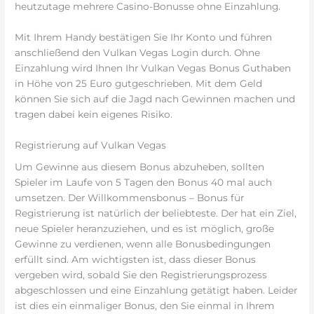
heutzutage mehrere Casino-Bonusse ohne Einzahlung.
Mit Ihrem Handy bestätigen Sie Ihr Konto und führen
anschließend den Vulkan Vegas Login durch. Ohne
Einzahlung wird Ihnen Ihr Vulkan Vegas Bonus Guthaben
in Höhe von 25 Euro gutgeschrieben. Mit dem Geld
können Sie sich auf die Jagd nach Gewinnen machen und
tragen dabei kein eigenes Risiko.
Registrierung auf Vulkan Vegas
Um Gewinne aus diesem Bonus abzuheben, sollten
Spieler im Laufe von 5 Tagen den Bonus 40 mal auch
umsetzen. Der Willkommensbonus – Bonus für
Registrierung ist natürlich der beliebteste. Der hat ein Ziel,
neue Spieler heranzuziehen, und es ist möglich, große
Gewinne zu verdienen, wenn alle Bonusbedingungen
erfüllt sind. Am wichtigsten ist, dass dieser Bonus
vergeben wird, sobald Sie den Registrierungsprozess
abgeschlossen und eine Einzahlung getätigt haben. Leider
ist dies ein einmaliger Bonus, den Sie einmal in Ihrem