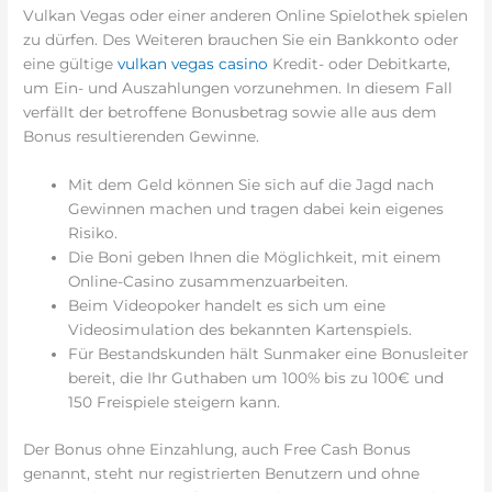
Vulkan Vegas oder einer anderen Online Spielothek spielen
zu dürfen. Des Weiteren brauchen Sie ein Bankkonto oder
eine gültige
vulkan vegas casino
Kredit- oder Debitkarte,
um Ein- und Auszahlungen vorzunehmen. In diesem Fall
verfällt der betroffene Bonusbetrag sowie alle aus dem
Bonus resultierenden Gewinne.
Mit dem Geld können Sie sich auf die Jagd nach
Gewinnen machen und tragen dabei kein eigenes
Risiko.
Die Boni geben Ihnen die Möglichkeit, mit einem
Online-Casino zusammenzuarbeiten.
Beim Videopoker handelt es sich um eine
Videosimulation des bekannten Kartenspiels.
Für Bestandskunden hält Sunmaker eine Bonusleiter
bereit, die Ihr Guthaben um 100% bis zu 100€ und
150 Freispiele steigern kann.
Der Bonus ohne Einzahlung, auch Free Cash Bonus
genannt, steht nur registrierten Benutzern und ohne