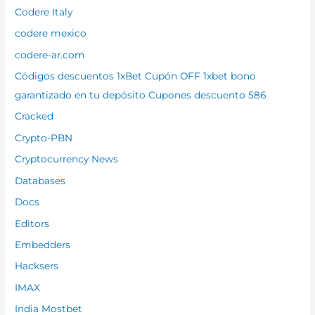
Codere Italy
codere mexico
codere-ar.com
Códigos descuentos 1xBet Cupón OFF 1xbet bono
garantizado en tu depósito Cupones descuento 586
Cracked
Crypto-PBN
Cryptocurrency News
Databases
Docs
Editors
Embedders
Hacksers
IMAX
India Mostbet