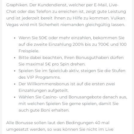
Graphiken. Der Kundendienst, welcher per E-Mail, Live-
Chat oder das Telefon zu erreichen ist, zeigt gute Leistung
und ist jederzeit bereit Ihnen zu Hilfe zu kommen. Vulkan
Vegas wird mit Sicherheit niemanden gleichgültig lassen.
Wenn Sie 50€ oder mehr einzahlen, bekommen Sie
auf die zweite Einzahlung 200% bis zu 700€ und 100
Freispiele.
Bitte dabei beachten, Ihren Bonusguthaben dürfen
Sie maximal 5€ pro Spin drehen.
Spielen Sie im Spielclub aktiv, steigen Sie die Stufen
des VIP Programms.
Der Willkommensbonus ist auf die ersten zwei
Einzahlungen aufgeteilt.
Wählen Sie Casino- und Bonusangebote danach aus,
mit welchen Spielen Sie gerne spielen, damit Sie
auch gute Boni erhalten.
Alle Bonusse sollen laut den Bedingungen 40 mal
umgesetzt werden, so was können Sie nicht im Live