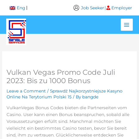
Skip
Job Seeker
|
Employer
Eng
to
content
Vulkan Vegas Promo Code Juli
2023: Bis zu 1000 Bonus
Leave a Comment
/
Sprawdź Najkorzystniejsze Kasyno
Online Na Terytorium Polski 15
/ By
bangde
VulkanVegas Bonus Codes bieten die Partnerseiten vom
Casino. User kann einen Bonus beanspruchen, sobald alle
Voraussetzungen erfüllt sind. Manchmal möchten Sie
vielleicht ein bestimmtes Casino testen, bevor Sie bereit
sind, ihm zu vertrauen. Glücklicherweise entdecken Sie