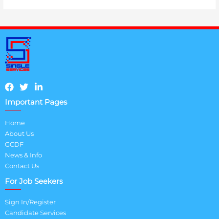
Important Pages
Home
About Us
GCDF
News & Info
Contact Us
For Job Seekers
Sign In/Register
Candidate Services