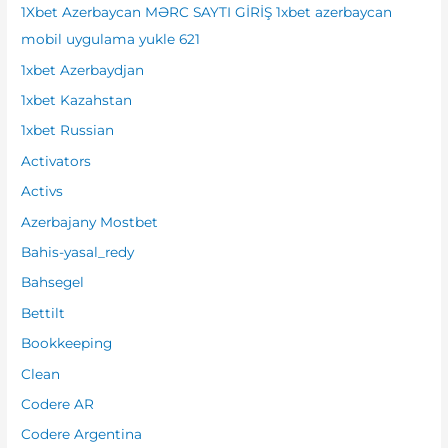
1Xbet Azerbaycan MƏRC SAYTI GİRİŞ 1xbet azerbaycan
:
mobil uygulama yukle 621
1xbet Azerbaydjan
1xbet Kazahstan
1xbet Russian
Activators
Activs
Azerbajany Mostbet
Bahis-yasal_redy
Bahsegel
Bettilt
Bookkeeping
Clean
Codere AR
Codere Argentina