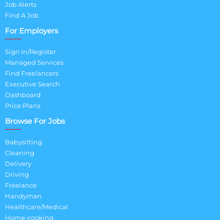
Job Alerts
Find A Job
For Employers
Sign In/Register
Managed Services
Find Freelancers
Executive Search
Dashboard
Price Plans
Browse For Jobs
Babysitting
Cleaning
Delivery
Driving
Freelance
Handyman
Healthcare/Medical
Home-cooking