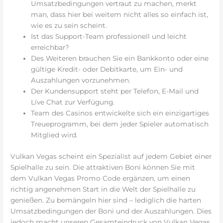
Umsatzbedingungen vertraut zu machen, merkt
man, dass hier bei weitem nicht alles so einfach ist,
wie es zu sein scheint.
Ist das Support-Team professionell und leicht
erreichbar?
Des Weiteren brauchen Sie ein Bankkonto oder eine
gültige Kredit- oder Debitkarte, um Ein- und
Auszahlungen vorzunehmen.
Der Kundensupport steht per Telefon, E-Mail und
Live Chat zur Verfügung.
Team des Casinos entwickelte sich ein einzigartiges
Treueprogramm, bei dem jeder Spieler automatisch
Mitglied wird.
Vulkan Vegas scheint ein Spezialist auf jedem Gebiet einer
Spielhalle zu sein. Die attraktiven Boni können Sie mit
dem Vulkan Vegas Promo Code ergänzen, um einen
richtig angenehmen Start in die Welt der Spielhalle zu
genießen. Zu bemängeln hier sind – lediglich die harten
Umsatzbedingungen der Boni und der Auszahlungen. Dies
jedoch macht unseren Gesamteindruck von Vulkan Vegas