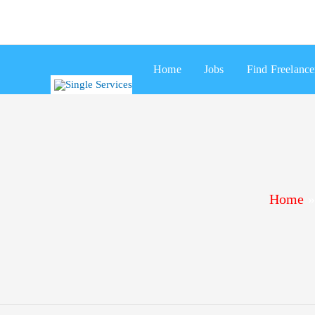
Skip
to
content
Home
Jobs
Find Freelance
Home