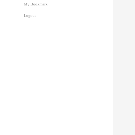
My Bookmark
Logout