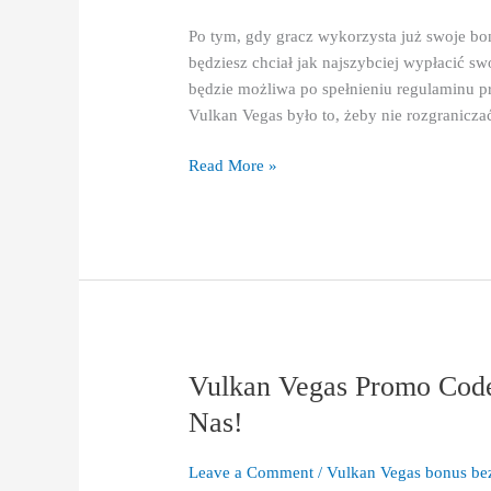
50
Po tym, gdy gracz wykorzysta już swoje bo
DS
będziesz chciał jak najszybciej wypłacić 
będzie możliwa po spełnieniu regulaminu p
Vulkan Vegas było to, żeby nie rozgranicz
Read More »
Vulkan Vegas Promo Code
Vulkan
Vegas
Nas!
Promo
Code
Leave a Comment
/
Vulkan Vegas bonus be
Zabieraj