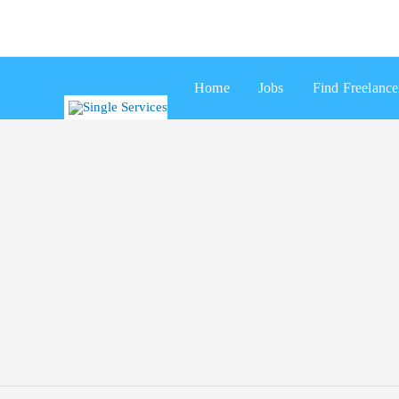
Skip
to
content
Home
Jobs
Find Freelance