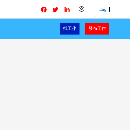
Eng
找工作
發布工作