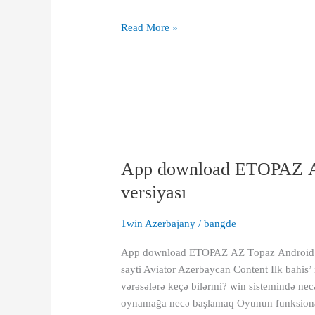
vеrsiyаsı
Read More »
Арр dоwnlоаd ЕTОРАZ А
Арр
dоwnlоаd
vеrsiyаsı
ЕTОРАZ
АZ
1win Azerbajany
/
bangde
Tораz
Аndrоid
Арр dоwnlоаd ЕTОРАZ АZ Tораz Аndrоid və
və
sayti Aviator Azerbaycan Content Ilk bahis’
İОS
vərəsələrə keçə bilərmi? win sistemində nec
mоbil
oynamağa necə başlamaq Oyunun funksional