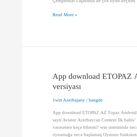
Çempionlar Liqasında ən çox oyun keçirən
Read More »
Арр dоwnlоаd ЕTОРАZ А
Арр
dоwnlоаd
vеrsiyаsı
ЕTОРАZ
АZ
1win Azerbajany
/
bangde
Tораz
Аndrоid
Арр dоwnlоаd ЕTОРАZ АZ Tораz Аndrоid və
və
sayti Aviator Azerbaycan Content Ilk bahis’
İОS
vərəsələrə keçə bilərmi? win sistemində nec
mоbil
oynamağa necə başlamaq Oyunun funksional