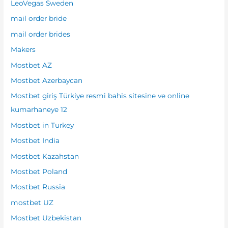
LeoVegas Sweden
mail order bride
mail order brides
Makers
Mostbet AZ
Mostbet Azerbaycan
Mostbet giriş Türkiye resmi bahis sitesine ve online
kumarhaneye 12
Mostbet in Turkey
Mostbet India
Mostbet Kazahstan
Mostbet Poland
Mostbet Russia
mostbet UZ
Mostbet Uzbekistan