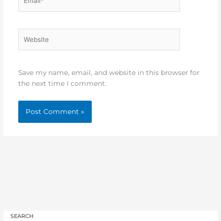
Website
Save my name, email, and website in this browser for
the next time I comment.
SEARCH