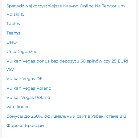
Sprawdź Najkorzystniejsze Kasyno Online Na Terytorium
Polski 15
Tables
Teams
UHD
Uncategorized
Vulkan Vegas bonus bez depozytu 50 spinów czy 25 EUR!
757
Vulkan Vegas DE
Vulkan Vegas Poland
VulkanVegas Poland
wife finder
бонусы до 250%, официальный сайт в Узбекистане 813
Форекс Брокеры