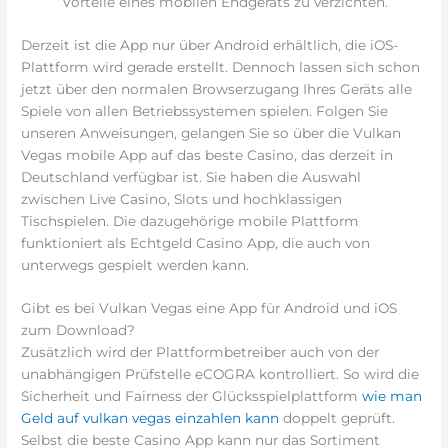
Vorteile eines mobilen Endgeräts zu verzichten.
Derzeit ist die App nur über Android erhältlich, die iOS-
Plattform wird gerade erstellt. Dennoch lassen sich schon
jetzt über den normalen Browserzugang Ihres Geräts alle
Spiele von allen Betriebssystemen spielen. Folgen Sie
unseren Anweisungen, gelangen Sie so über die Vulkan
Vegas mobile App auf das beste Casino, das derzeit in
Deutschland verfügbar ist. Sie haben die Auswahl
zwischen Live Casino, Slots und hochklassigen
Tischspielen. Die dazugehörige mobile Plattform
funktioniert als Echtgeld Casino App, die auch von
unterwegs gespielt werden kann.
Gibt es bei Vulkan Vegas eine App für Android und iOS
zum Download?
Zusätzlich wird der Plattformbetreiber auch von der
unabhängigen Prüfstelle eCOGRA kontrolliert. So wird die
Sicherheit und Fairness der Glücksspielplattform
wie man
Geld auf vulkan vegas einzahlen kann
doppelt geprüft.
Selbst die beste Casino App kann nur das Sortiment