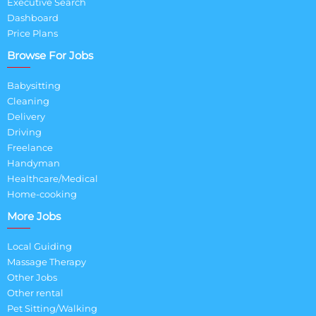
Executive Search
Dashboard
Price Plans
Browse For Jobs
Babysitting
Cleaning
Delivery
Driving
Freelance
Handyman
Healthcare/Medical
Home-cooking
More Jobs
Local Guiding
Massage Therapy
Other Jobs
Other rental
Pet Sitting/Walking