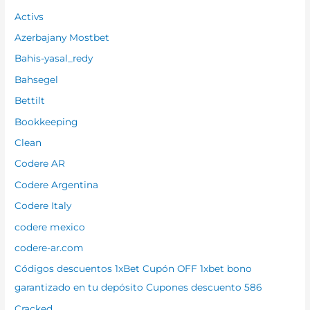
Activs
Azerbajany Mostbet
Bahis-yasal_redy
Bahsegel
Bettilt
Bookkeeping
Clean
Codere AR
Codere Argentina
Codere Italy
codere mexico
codere-ar.com
Códigos descuentos 1xBet Cupón OFF 1xbet bono
garantizado en tu depósito Cupones descuento 586
Cracked