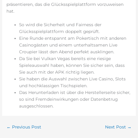
präsentieren, das die Glücksspielplattform vorzuweisen
hat.
So wird die Sicherheit und Fairness der
Glücksspielplattform doppelt geprüft.
Eine Runde entspannt am Pokertisch mit anderen
Casinogästen und einem unterhaltsamen Live
Croupier lässt den Abend perfekt ausklingen.
Da Sie bei Vulkan Vegas bereits eine riesige
Spieleauswahl haben, können Sie sicher sein, dass
Sie auch mit der APK richtig liegen.
Sie haben die Auswahl zwischen Live Casino, Slots
und hochklassigen Tischspielen.
Das Herunterladen ist über die Herstellerseite sicher,
so sind Fremdeinwirkungen oder Datenbetrug
ausgeschlossen.
←
Previous Post
Next Post
→