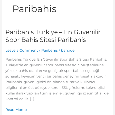
Paribahis
Paribahis Türkiye – En Güvenilir
Paribahis
Türkiye
Spor Bahis Sitesi Paribahis
–
En
Leave a Comment
/
Paribahis
/
bangde
Güvenilir
Spor
Paribahis Türkiye: En Güvenilir Spor Bahis Sitesi Paribahis,
Bahis
Türkiye’de en güvenilir spor bahis sitesidir. Müşterilerine
Sitesi
yüksek bahis oranları ve geniş bir spor bahis seçeneği
Paribahis
sunarak, heyecan verici bir bahis deneyimi yaşatmaktadır.
Paribahis, güvenliğinizi ön planda tutar ve kullanıcı
bilgilerini en üst düzeyde korur. SSL şifreleme teknolojisi
kullanılarak yapılan tüm işlemler, güvenliğiniz için titizlikle
kontrol edilir. […]
Read More »