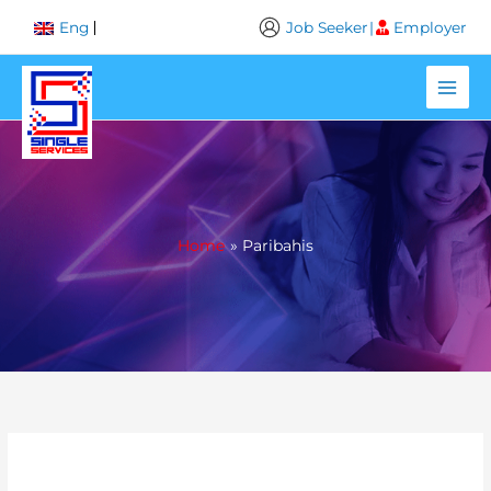
Skip
Job Seeker
|
Employer
Eng
to
content
Home
Paribahis