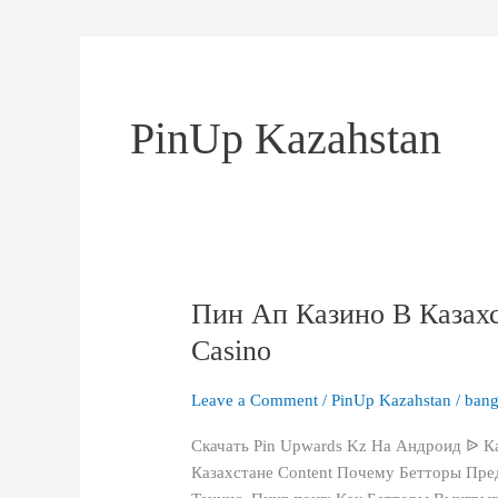
PinUp Kazahstan
Пин Ап Казино В Казах
Пин
Ап
Casino
Казино
В
Leave a Comment
/
PinUp Kazahstan
/
ban
Казахстане
Официальный
Скачать Pin Upwards Kz На Андроид ᐉ К
Сайт
Казахстане Content Почему Бетторы Пре
Pin