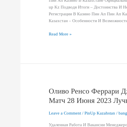
Пин Ап Казино В Казахстане Официальный 
Number
up Kz Подводя Итоги – Достоинства И Н
Up
Регистрации В Казино Пин Ап Пин Ап Ка
Lip
Казахстан – Особенности И Возможност
Pad
На
Read More »
Makeup
Купить
С
Доставкой
По
Казахстану
Оливо Ренсо Феррари Д
Оливо
Ренсо
Матч 28 Июня 2023 Лу
Феррари
Джанмарко
Leave a Comment
/
PinUp Kazahstan
/
ban
Прогноз
И
Удаленная Работа И Вакансии Менеджеро