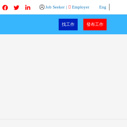
Job Seeker
|
Employer
Eng
找工作
發布工作