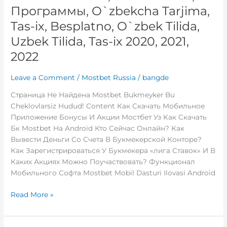
Media
Программы, O`zbekcha Tarjima,
Olam,
Tas-ix, Besplatno, O`zbek Tilida,
Tarjima
Kinolar
Uzbek Tilida, Tas-ix 2020, 2021,
2023,
2022
Uzbek
Tilida
Leave a Comment
/
Mostbet Russia
/
bangde
Kinolar,
Premyeralar
Страница Не Найдена Mostbet Bukmeyker Bu
2019-
Cheklovlarsiz Hudud! Content Как Скачать Мобильное
2021-
Приложение Бонусы И Акции Мостбет Уз Как Скачать
2022-
Бк Mostbet На Android Кто Сейчас Онлайн? Как
2023,
Вывести Деньги Со Счета В Букмекерской Конторе?
Фильмы,
Как Зарегистрироваться У Букмекера «лига Ставок» И В
Сериалы,
Каких Акциях Можно Поучаствовать? Функционал
O’zbekcha
Мобильного Софта Mostbet Mobil Dasturi Ilovasi Android
Tarjima
2023,
Read More »
O’zbek
Tilida,