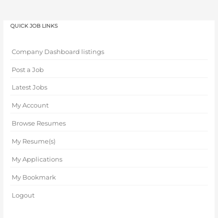
Filmlar,
Программы,
QUICK JOB LINKS
O`zbekcha
Tarjima,
Tas-
Company Dashboard listings
ix,
Post a Job
Besplatno,
O`zbek
Latest Jobs
Tilida,
Uzbek
My Account
Tilida,
Browse Resumes
Tas-
ix
My Resume(s)
2020,
2021,
My Applications
2022
My Bookmark
Logout