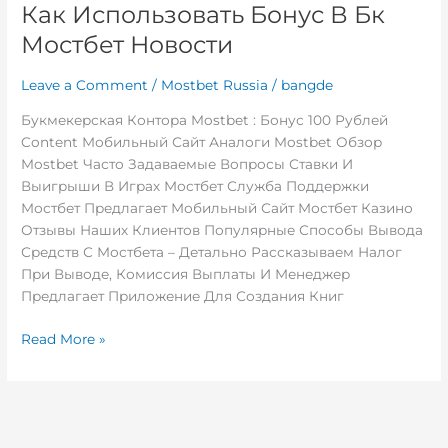
Uzbek
Как Использовать Бонус В Бк
Как
Tilida,
Использовать
Мостбет Новости
Tas-
Бонус
ix
В
Leave a Comment
/
Mostbet Russia
/
bangde
Фильмы,
Бк
Сериалы,
Мостбет
Букмекерская Контора Mostbet : Бонус 100 Рублей
Игры,
Новости
Content Мобильный Сайт Аналоги Mostbet Обзор
Клипы,
Mostbet Часто Задаваемые Вопросы Ставки И
Софт,
Выигрыши В Играх Мостбет Служба Поддержки
2021-
Мостбет Предлагает Мобильный Сайт Мостбет Казино
yil,
Отзывы Наших Клиентов Популярные Способы Вывода
Музыка,
Средств С Мостбета – Детально Рассказываем Налог
Onlayn
При Выводе, Комиссия Выплаты И Менеджер
Tv,
Предлагает Приложение Для Создания Книг
On-
line
Read More »
Tv
Tas-
ix,
Tas-
ix