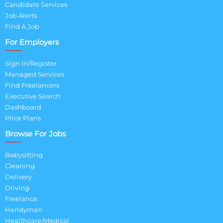
Candidate Services
Job Alerts
Find A Job
For Employers
Sign In/Register
Managed Services
Find Freelancers
Executive Search
Dashboard
Price Plans
Browse For Jobs
Babysitting
Cleaning
Delivery
Driving
Freelance
Handyman
Healthcare/Medical