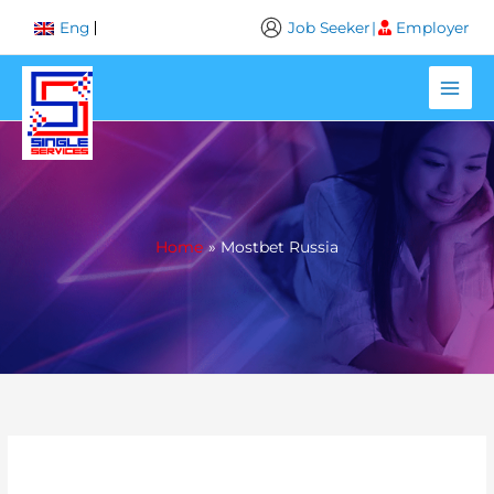
Skip
Job Seeker
|
Employer
Eng
to
content
Home
Mostbet Russia