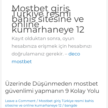
Mostbet giriş
Türkiye resmi
bahis sitesine ve
online
kumarhaneye 12
Kayıt olduktan sonra, oyun
hesabınıza erişmek için hesabınızı
doğrulamanız gerekir. –
deco
mostbet
Üzerinde Düşünmeden mostbet
Üzerinde
Düşünmeden
güvenlimi yapmanın 9 Kolay Yolu
mostbet
güvenlimi
Leave a Comment
/
Mostbet giriş Türkiye resmi bahis
yapmanın
sitesine ve online kumarhaneye 12
/
bangde