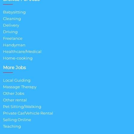
Babysitting
Cleaning
Delivery
Driving
Freelance
Handyman
Healthcare/Medical
Home-cooking
More Jobs
Local Guiding
Massage Therapy
Other Jobs
Other rental
Pet Sitting/Walking
Private Car/Vehicle Rental
Selling Online
Teaching