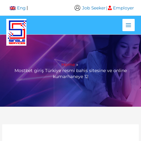
Skip
Job Seeker
|
Employer
Eng
to
content
Home
Mostbet giriş Türkiye resmi bahis sitesine ve online
kumarhaneye 12