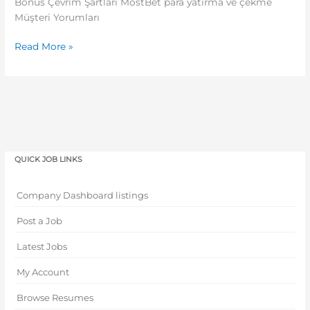
Bonus Çevrim Şartları MostBet para yatırma ve çekme
Müşteri Yorumları
Read More »
QUICK JOB LINKS
Company Dashboard listings
Post a Job
Latest Jobs
My Account
Browse Resumes