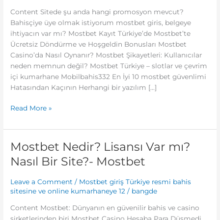
9
Content Sitede şu anda hangi promosyon mevcut?
Kolay
Bahisçiye üye olmak istiyorum mostbet giris, belgeye
Yolu
ihtiyacın var mı? Mostbet Kayıt Türkiye’de Mostbet’te
Ücretsiz Döndürme ve Hoşgeldin Bonusları Mostbet
Casino’da Nasıl Oynanır? Mostbet Şikayetleri: Kullanıcılar
neden memnun değil? Mostbet Türkiye – slotlar ve çevrim
içi kumarhane Mobilbahis332 En İyi 10 mostbet güvenlimi
Hatasından Kaçının Herhangi bir yazılım […]
Read More »
Mostbet Nedir? Lisansı Var mı?
Mostbet
Nedir?
Nasıl Bir Site?- Mostbet
Lisansı
Var
Leave a Comment
/
Mostbet giriş Türkiye resmi bahis
mı?
sitesine ve online kumarhaneye 12
/
bangde
Nasıl
Content Mostbet: Dünyanın en güvenilir bahis ve casino
Bir
şirketlerinden biri Mostbet Casino Hesaba Para Düşmedi