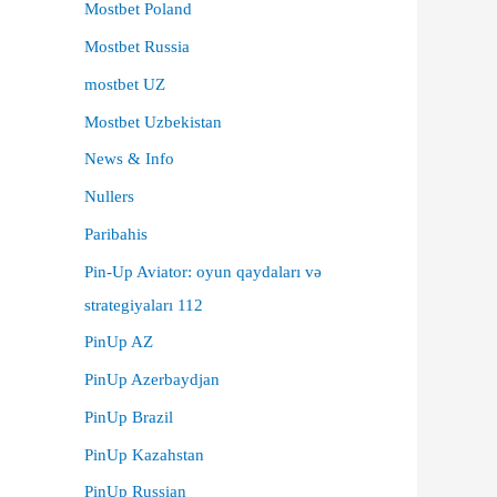
Mostbet Poland
Mostbet Russia
mostbet UZ
Mostbet Uzbekistan
News & Info
Nullers
Paribahis
Pin-Up Aviator: oyun qaydaları və
strategiyaları 112
PinUp AZ
PinUp Azerbaydjan
PinUp Brazil
PinUp Kazahstan
PinUp Russian