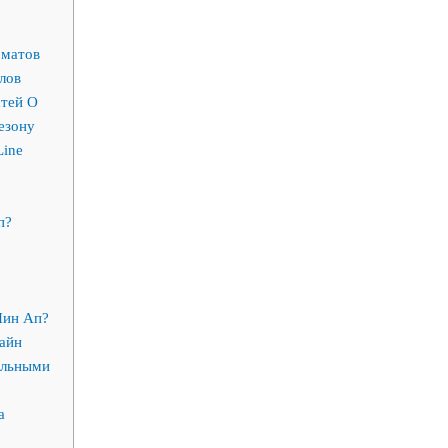
оматов
лов
тей О
езону
Line
п?
Пин Ап?
лайн
ильными
а