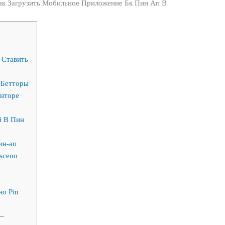
ак Загрузить Мобильное Приложение Бк Пин Ап В
 Ставить
 Бетторы
нторе
й В Пин
ин-ап
sceno
о Pin
 —