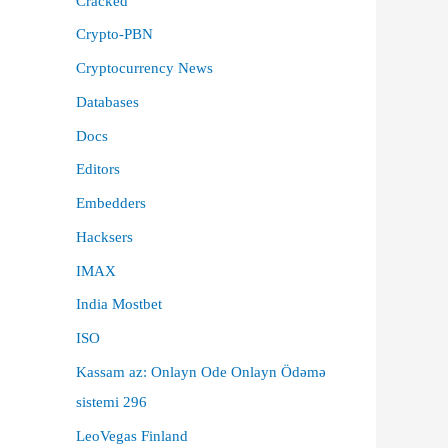
Cracked
Crypto-PBN
Cryptocurrency News
Databases
Docs
Editors
Embedders
Hacksers
IMAX
India Mostbet
ISO
Kassam az: Onlayn Ode Onlayn Ödəmə
sistemi 296
LeoVegas Finland