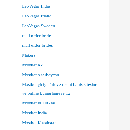
LeoVegas India
LeoVegas Irland
LeoVegas Sweden
mail order bride
mail order brides
Makers
Mostbet AZ
Mostbet Azerbaycan
Mostbet giriş Türkiye resmi bahis sitesine
ve online kumarhaneye 12
Mostbet in Turkey
Mostbet India
Mostbet Kazahstan