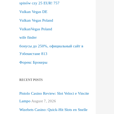
spinów czy 25 EUR! 757
Vulkan Vegas DE
Vulkan Vegas Poland
VulkanVegas Poland
wife finder
бонусы до 250%, официальный сайт в
Узбекистане 813
Форекс Брокеры
RECENT POSTS
Pistolo Casino Review: Slot Veloci e Vincite
Lampo
August 7, 2026
Wizebets Casino: Quick‑Hit Slots en Snelle