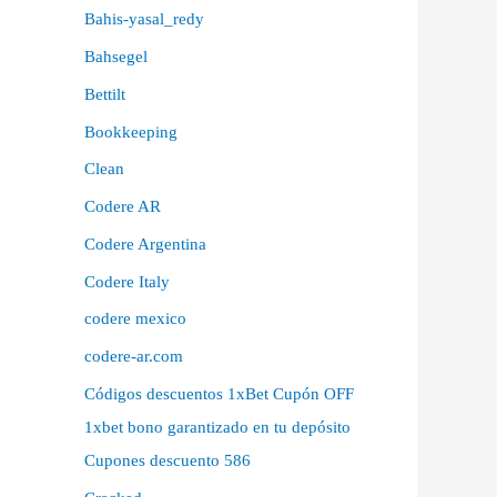
Bahis-yasal_redy
Bahsegel
Bettilt
Bookkeeping
Clean
Codere AR
Codere Argentina
Codere Italy
codere mexico
codere-ar.com
Códigos descuentos 1xBet Cupón OFF
1xbet bono garantizado en tu depósito
Cupones descuento 586