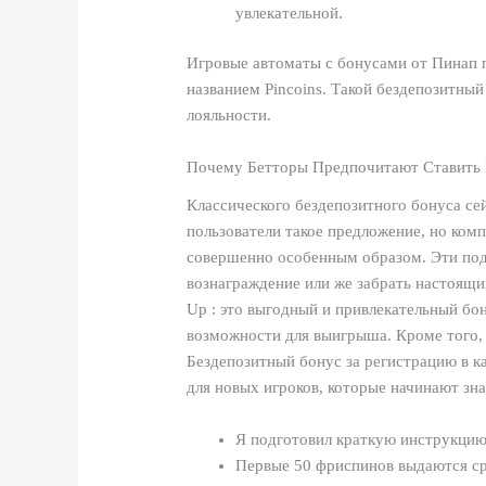
увлекательной.
Игровые автоматы с бонусами от Пинап 
названием Pincoins. Такой бездепозитный
лояльности.
Почему Бетторы Предпочитают Ставить 
Классического бездепозитного бонуса сей
пользователи такое предложение, но ком
совершенно особенным образом. Эти под
вознаграждение или же забрать настоящим
Up : это выгодный и привлекательный бо
возможности для выигрыша. Кроме того, 
Бездепозитный бонус за регистрацию в 
для новых игроков, которые начинают зн
Я подготовил краткую инструкцию 
Первые 50 фриспинов выдаются сра