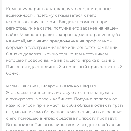
Компания дарит пользователям дополнительные
возможности, поэтому отказываться от его
использования не стоит. Введите промокод при
регистрации на сайте, получив его заранее на нашем
сайте. Можно отправить запрос администрации клуба
на e-mail, или найти предложение на профильном
форуме, в телеграмм-канале или соцсетях компании.
Однако доверять можно только тем источникам,
которые проверены. Начинающего игрока в казино
Пин ап ожидает приятный и полезный приветственный
бонус.
Игры С Живым Дилером В Казино Flag Up
Это форма поощрения, которую для начала нужно
активировать в своем кабинете. Получив подарок от
казино, игрок принимает на себя обязанности отыграть
его, иначе и само бонусное начисление, и выигранные
с его помощью в играх средства попросту пропадут.
Выполните в Пин ап казино вход и введите свой логин