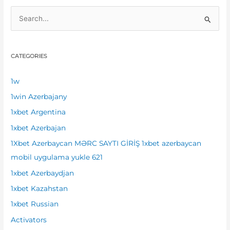
S
e
a
CATEGORIES
r
c
1w
h
1win Azerbajany
f
1xbet Argentina
o
1xbet Azerbajan
r
1Xbet Azerbaycan MƏRC SAYTI GİRİŞ 1xbet azerbaycan
:
mobil uygulama yukle 621
1xbet Azerbaydjan
1xbet Kazahstan
1xbet Russian
Activators