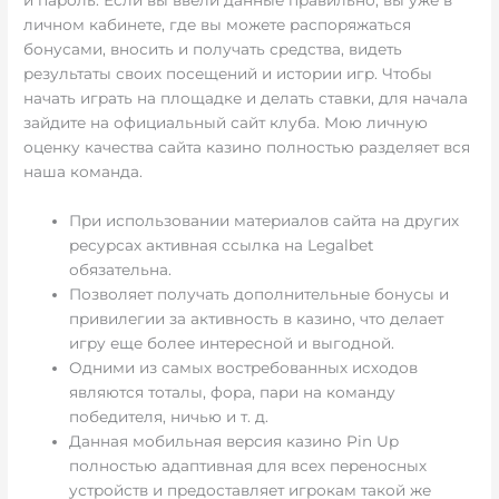
и пароль. Если вы ввели данные правильно, вы уже в
личном кабинете, где вы можете распоряжаться
бонусами, вносить и получать средства, видеть
результаты своих посещений и истории игр. Чтобы
начать играть на площадке и делать ставки, для начала
зайдите на официальный сайт клуба. Мою личную
оценку качества сайта казино полностью разделяет вся
наша команда.
При использовании материалов сайта на других
ресурсах активная ссылка на Legalbet
обязательна.
Позволяет получать дополнительные бонусы и
привилегии за активность в казино, что делает
игру еще более интересной и выгодной.
Одними из самых востребованных исходов
являются тоталы, фора, пари на команду
победителя, ничью и т. д.
Данная мобильная версия казино Pin Up
полностью адаптивная для всех переносных
устройств и предоставляет игрокам такой же