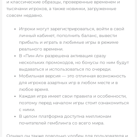
и классические образцы, проверенные временем и
тысячами игроков, а также новинки, загруженные
совсем недавно.
Игроки могут зарегистрироваться, войти в свой
личный кабинет, пополнить баланс, вывести
прибыль и играть в любимые игры в режиме
реального времени.
В «Пин-Ап» разрешена активация сразу
нескольких промокодов, но бонусы по ним будут
выдаваться и использоваться по очереди.
Мобильная версия — это отличная возможность
для игроков азартных игр в любом месте и в
любое время.
Каждая игра имеет свои правила и особенности,
поэтому перед началом игры стоит ознакомиться
с ними.
В целом платформа доступна миллионам
почитателей гемблинга со всего мира.
Однако он также довольно удобен для пользователя и