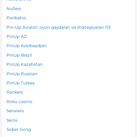
Nullers
Paribahis
Pin-Up Aviator: oyun qaydaları və strategiyaları 112
PinUp AZ
PinUp Azerbaydjan
PinUp Brazil
PinUp Kazahstan
PinUp Russian
PinUp Turkey
Rankers
Roku casino
Serialers
Skins
Sober living