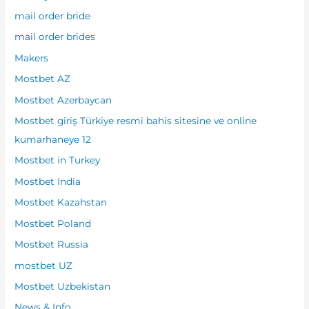
mail order bride
mail order brides
Makers
Mostbet AZ
Mostbet Azerbaycan
Mostbet giriş Türkiye resmi bahis sitesine ve online
kumarhaneye 12
Mostbet in Turkey
Mostbet India
Mostbet Kazahstan
Mostbet Poland
Mostbet Russia
mostbet UZ
Mostbet Uzbekistan
News & Info