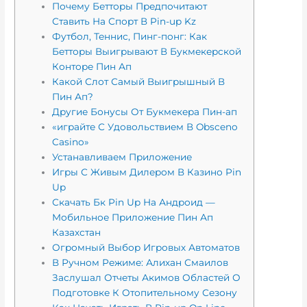
Почему Бетторы Предпочитают
Ставить На Спорт В Pin-up Kz
Футбол, Теннис, Пинг-понг: Как
Бетторы Выигрывают В Букмекерской
Конторе Пин Ап
Какой Слот Самый Выигрышный В
Пин Ап?
Другие Бонусы От Букмекера Пин-ап
«играйте С Удовольствием В Obsceno
Casino»
Устанавливаем Приложение
Игры С Живым Дилером В Казино Pin
Up
Скачать Бк Pin Up На Андроид —
Мобильное Приложение Пин Ап
Казахстан
Огромный Выбор Игровых Автоматов
В Ручном Режиме: Алихан Смаилов
Заслушал Отчеты Акимов Областей О
Подготовке К Отопительному Сезону