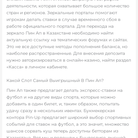
деятельности, которая охватывает большое количество
стран и регионов. Зеркальные порталы помогают
игрокам делать ставки в случае временного сбоя в
работе официального портала. Для перехода на
зеркало Пин Ап в Казахстане необходимо найти
актуальную ссылку на тематических форумах и сайтах.
Это не все доступные методы пополнения баланса, но
наиболее распространенные. Для внесения депозита
нужно авторизироваться в онлайн-казино, найти раздел
«Касса» в личном кабинете.
Какой Слот Самый Выигрышный В Пин Ап?
Пин Ап также предлагает делать экспресс-ставки на
футбол и на другие виды спорта, которые можно
добавить в один билет, и, таким образом, попытать
удачу сразу в нескольких ивентах. Букмекерская
контора Pin-Up предлагает широкий выбор спортивных
событий для ставок на футбол, а это значит, множество
шансов сорвать куш теперь доступны бетторам из
Казахстана. Вот мы и подошли к Бундеслиге, высшей