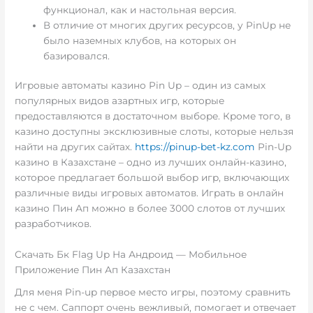
функционал, как и настольная версия.
В отличие от многих других ресурсов, у PinUp не
было наземных клубов, на которых он
базировался.
Игровые автоматы казино Pin Up – один из самых
популярных видов азартных игр, которые
предоставляются в достаточном выборе. Кроме того, в
казино доступны эксклюзивные слоты, которые нельзя
найти на других сайтах.
https://pinup-bet-kz.com
Pin-Up
казино в Казахстане – одно из лучших онлайн-казино,
которое предлагает большой выбор игр, включающих
различные виды игровых автоматов. Играть в онлайн
казино Пин Ап можно в более 3000 слотов от лучших
разработчиков.
Скачать Бк Flag Up На Андроид — Мобильное
Приложение Пин Ап Казахстан
Для меня Pin-up первое место игры, поэтому сравнить
не с чем. Саппорт очень вежливый, помогает и отвечает