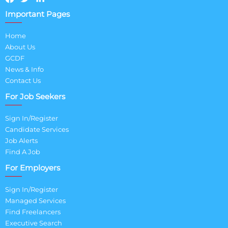
Important Pages
Home
About Us
GCDF
News & Info
Contact Us
For Job Seekers
Sign In/Register
Candidate Services
Job Alerts
Find A Job
For Employers
Sign In/Register
Managed Services
Find Freelancers
Executive Search