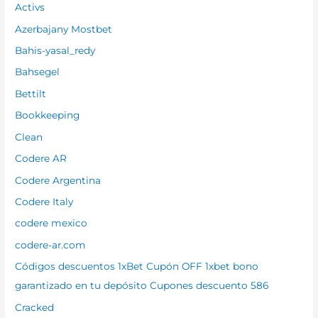
Activs
Azerbajany Mostbet
Bahis-yasal_redy
Bahsegel
Bettilt
Bookkeeping
Clean
Codere AR
Codere Argentina
Codere Italy
codere mexico
codere-ar.com
Códigos descuentos 1xBet Cupón OFF 1xbet bono
garantizado en tu depósito Cupones descuento 586
Cracked