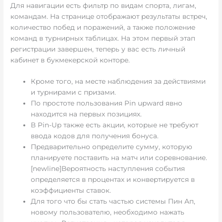
Для навигации есть фильтр по видам спорта, лигам,
командам. На странице отображают результаты встреч,
количество побед и поражений, а также положение
команд в турнирных таблицах. На этом первый этап
регистрации завершен, теперь у вас есть личный
кабинет в букмекерской конторе.
Кроме того, на месте наблюдения за действиями
и турнирами с призами.
По простоте пользования Pin upward явно
находится на первых позициях.
В Pin-Up также есть акции, которые не требуют
ввода кодов для получения бонуса.
Предварительно определите сумму, которую
планируете поставить на матч или соревнование.
[newline]Вероятность наступления события
определяется в процентах и конвертируется в
коэффициенты ставок.
Для того что бы стать частью системы Пин Ап,
новому пользователю, необходимо нажать