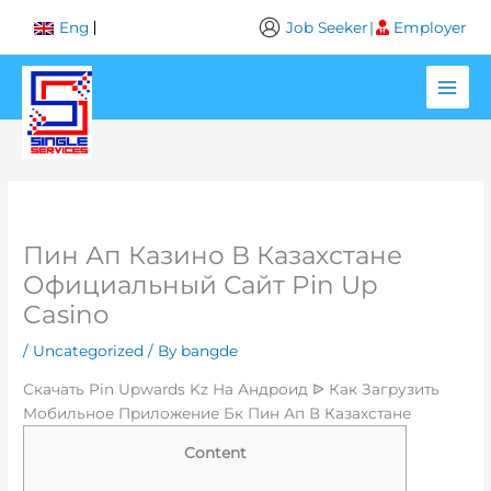
Skip
Job Seeker
|
Employer
Eng
to
content
Пин Ап Казино В Казахстане
Официальный Сайт Pin Up
Casino
/
Uncategorized
/ By
bangde
Скачать Pin Upwards Kz На Андроид ᐉ Как Загрузить
Мобильное Приложение Бк Пин Ап В Казахстане
Content