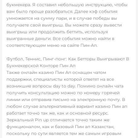
букмекера. Я составил небольшую инструкцию, чтобы
вам было проще разобраться. Далее кэф события
умножается на сумму пари, и в случае победы вы
получаете свой выигрыш. Вы можете сразу вывести
выигрыш или продолжить беттить, используя
выигранные деньги. Все события можно найти в
соответствующем меню на сайте Пин-Ап.
Футбол, Теннис, Пинг-понг: Как Бетторы Выигрывают В
Букмекерской Конторе Пин Ап
Также онлайн казино Пин Ап оснащен чатом
поддержки, специалисты которой ответят на все
возникшие вопросы day to day. Помимо онлайн чата
получить консультацию можно по номеру горячей
линии или отправив письмо на электронную почту. В
любом случае альтернативный вариант казино Пин ап
работает точно так же, как и основной ресурс.
Зеркальный Pin up отличается точно таким же
функционалом, как и базовый Пин ап Казахстан,
поскольку по сути является тем же самым игровым