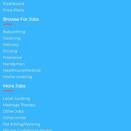
Dashboard
Price Plans
Browse For Jobs
Babysitting
Cleaning
Delivery
Driving
Freelance
Handyman
Healthcare/Medical
Home-cooking
More Jobs
Local Guiding
Massage Therapy
Other Jobs
Other rental
Pet Sitting/Walking
Private Car/Vehicle Rental