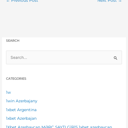
←
Previous Post
Next Post
→
SEARCH
S
e
a
CATEGORIES
r
c
1w
h
1win Azerbajany
f
1xbet Argentina
o
1xbet Azerbajan
r
1Xbet Azerbaycan MƏRC SAYTI GİRİŞ 1xbet azerbaycan