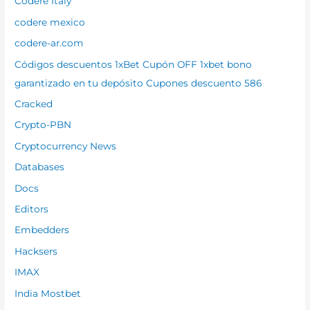
Codere Italy
codere mexico
codere-ar.com
Códigos descuentos 1xBet Cupón OFF 1xbet bono
garantizado en tu depósito Cupones descuento 586
Cracked
Crypto-PBN
Cryptocurrency News
Databases
Docs
Editors
Embedders
Hacksers
IMAX
India Mostbet