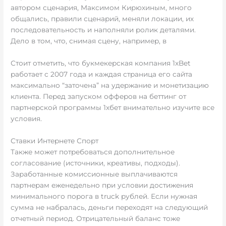
автором сценария, Максимом Кирюхиным, много
общались, правили сценарий, меняли локации, их
последовательность и наполняли ролик деталями.
Дело в том, что, снимая сцену, например, в
Стоит отметить, что букмекерская компания 1xBet
работает с 2007 года и каждая страница его сайта
максимально “заточена” на удержание и монетизацию
клиента. Перед запуском офферов на беттинг от
партнерской программы 1хбет внимательно изучите все
условия.
Ставки Интернете Спорт
Также может потребоваться дополнительное
согласование (источники, креативы, подходы).
Заработанные комиссионные выплачиваются
партнерам еженедельно при условии достижения
минимального порога в truck рублей. Если нужная
сумма не набралась, деньги переходят на следующий
отчетный период. Отрицательный баланс тоже