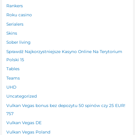
Rankers
Roku casino
Serialers
Skins
Sober living
Sprawdź Najkorzystniejsze Kasyno Online Na Terytorium
Polski 15
Tables
Teams
UHD
Uncategorized
Vulkan Vegas bonus bez depozytu 50 spinów czy 25 EUR!
757
Vulkan Vegas DE
Vulkan Vegas Poland