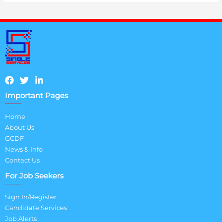
Important Pages
Home
About Us
GCDF
News & Info
Contact Us
For Job Seekers
Sign In/Register
Candidate Services
Job Alerts