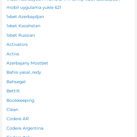
:
mobil uygulama yukle 621
1xbet Azerbaydjan
1xbet Kazahstan
1xbet Russian
Activators
Activs
Azerbajany Mostbet
Bahis-yasal_redy
Bahsegel
Bettilt
Bookkeeping
Clean
Codere AR
Codere Argentina