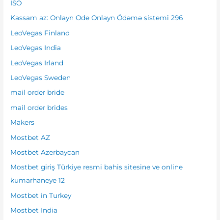
ISO
Kassam az: Onlayn Ode Onlayn Ödəmə sistemi 296
LeoVegas Finland
LeoVegas India
LeoVegas Irland
LeoVegas Sweden
mail order bride
mail order brides
Makers
Mostbet AZ
Mostbet Azerbaycan
Mostbet giriş Türkiye resmi bahis sitesine ve online
kumarhaneye 12
Mostbet in Turkey
Mostbet India