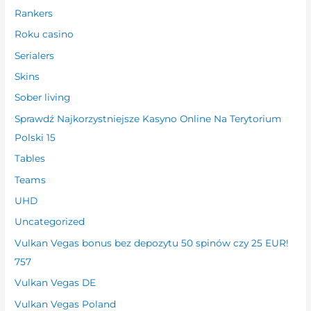
Rankers
Roku casino
Serialers
Skins
Sober living
Sprawdź Najkorzystniejsze Kasyno Online Na Terytorium
Polski 15
Tables
Teams
UHD
Uncategorized
Vulkan Vegas bonus bez depozytu 50 spinów czy 25 EUR!
757
Vulkan Vegas DE
Vulkan Vegas Poland