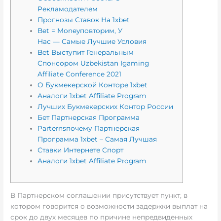
Рекламодателем
Прогнозы Ставок На 1xbet
Bet = Moneyповторим, У
Нас — Самые Лучшие Условия
Bet Выступит Генеральным
Спонсором Uzbekistan Igaming
Affiliate Conference 2021
О Букмекерской Конторе 1xbet
Аналоги 1xbet Affiliate Program
Лучших Букмекерских Контор России
Бет Партнерская Программа
Parternsпочему Партнерская
Программа 1xbet – Самая Лучшая
Ставки Интернете Спорт
Аналоги 1xbet Affiliate Program
В Партнерском соглашении присутствует пункт, в
котором говорится о возможности задержки выплат на
срок до двух месяцев по причине непредвиденных