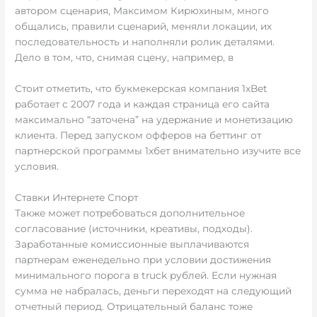
автором сценария, Максимом Кирюхиным, много
общались, правили сценарий, меняли локации, их
последовательность и наполняли ролик деталями.
Дело в том, что, снимая сцену, например, в
Стоит отметить, что букмекерская компания 1xBet
работает с 2007 года и каждая страница его сайта
максимально “заточена” на удержание и монетизацию
клиента. Перед запуском офферов на беттинг от
партнерской программы 1хбет внимательно изучите все
условия.
Ставки Интернете Спорт
Также может потребоваться дополнительное
согласование (источники, креативы, подходы).
Заработанные комиссионные выплачиваются
партнерам еженедельно при условии достижения
минимального порога в truck рублей. Если нужная
сумма не набралась, деньги переходят на следующий
отчетный период. Отрицательный баланс тоже