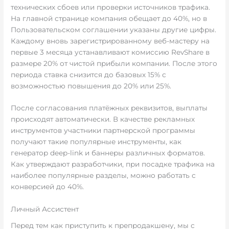
технических сбоев или проверки источников трафика.
На главной странице компания обещает до 40%, но в
Пользовательском соглашении указаны другие цифры.
Каждому вновь зарегистрированному веб-мастеру на
первые 3 месяца устанавливают комиссию RevShare в
размере 20% от чистой прибыли компании. После этого
периода ставка снизится до базовых 15% с
возможностью повышения до 20% или 25%.
После согласования платёжных реквизитов, выплаты
происходят автоматически. В качестве рекламных
инструментов участники партнерской программы
получают такие популярные инструменты, как
генератор deep-link и баннеры различных форматов.
Как утверждают разработчики, при посадке трафика на
наиболее популярные разделы, можно работать с
конверсией до 40%.
Личный Ассистент
Перед тем как приступить к препродакшену, мы с