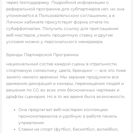
через техподдержку. Подробной информации о
реферальной программе для субпартнеров нет, но она
упоминается в Пользовательском соглашении, а в
Личном кабинете присутствует форма отчета по
субаффилиатам. Получить ссылку для приглашения
веб-мастеров, узнать процентную ставку и другие
условия можно у персонального менеджера.
Бренды Партнерской Программы
национальный состав каждой сцены в отдельности,
спортивную символику, цвета, брендинг — все это тоже
заняло немало времени. Мы заранее продумали все
движения декораций и камеры, перемещения людей и
решения по CG во всех этих бесконечных чертежах и
драфтах сценария. Но в то же время была возможность
Она предлагает веб-мастерам коллекцию
промоматериалов и удобную в работе панель
управления.
Ставки на спорт (футбол, баскетбол, волейбол,