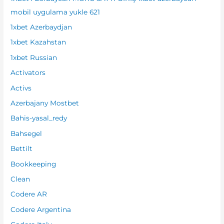
:
mobil uygulama yukle 621
1xbet Azerbaydjan
1xbet Kazahstan
1xbet Russian
Activators
Activs
Azerbajany Mostbet
Bahis-yasal_redy
Bahsegel
Bettilt
Bookkeeping
Clean
Codere AR
Codere Argentina