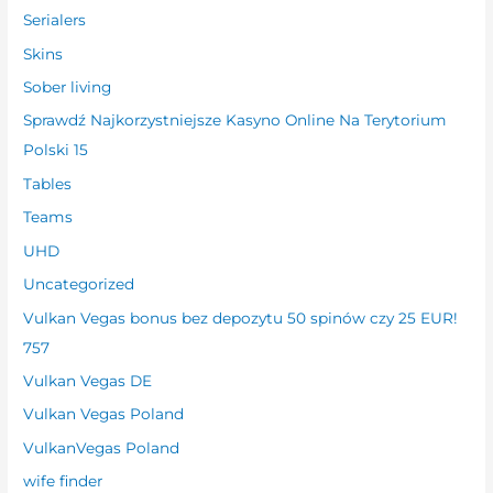
Serialers
Skins
Sober living
Sprawdź Najkorzystniejsze Kasyno Online Na Terytorium
Polski 15
Tables
Teams
UHD
Uncategorized
Vulkan Vegas bonus bez depozytu 50 spinów czy 25 EUR!
757
Vulkan Vegas DE
Vulkan Vegas Poland
VulkanVegas Poland
wife finder