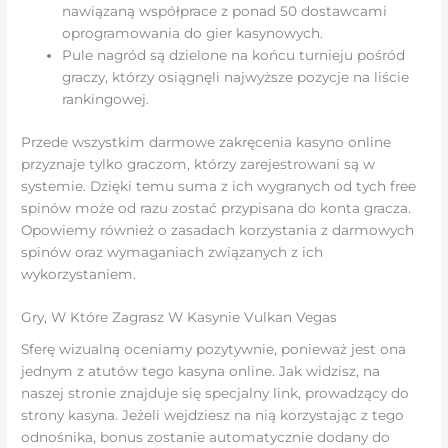
nawiązaną współprace z ponad 50 dostawcami
oprogramowania do gier kasynowych.
Pule nagród są dzielone na końcu turnieju pośród
graczy, którzy osiągnęli najwyższe pozycje na liście
rankingowej.
Przede wszystkim darmowe zakręcenia kasyno online
przyznaje tylko graczom, którzy zarejestrowani są w
systemie. Dzięki temu suma z ich wygranych od tych free
spinów może od razu zostać przypisana do konta gracza.
Opowiemy również o zasadach korzystania z darmowych
spinów oraz wymaganiach związanych z ich
wykorzystaniem.
Gry, W Które Zagrasz W Kasynie Vulkan Vegas
Sferę wizualną oceniamy pozytywnie, ponieważ jest ona
jednym z atutów tego kasyna online. Jak widzisz, na
naszej stronie znajduje się specjalny link, prowadzący do
strony kasyna. Jeżeli wejdziesz na nią korzystając z tego
odnośnika, bonus zostanie automatycznie dodany do