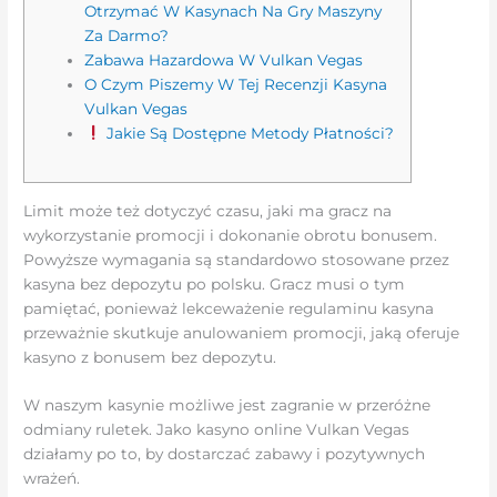
Otrzymać W Kasynach Na Gry Maszyny
Za Darmo?
Zabawa Hazardowa W Vulkan Vegas
O Czym Piszemy W Tej Recenzji Kasyna
Vulkan Vegas
Jakie Są Dostępne Metody Płatności?
Limit może też dotyczyć czasu, jaki ma gracz na
wykorzystanie promocji i dokonanie obrotu bonusem.
Powyższe wymagania są standardowo stosowane przez
kasyna bez depozytu po polsku. Gracz musi o tym
pamiętać, ponieważ lekceważenie regulaminu kasyna
przeważnie skutkuje anulowaniem promocji, jaką oferuje
kasyno z bonusem bez depozytu.
W naszym kasynie możliwe jest zagranie w przeróżne
odmiany ruletek. Jako kasyno online Vulkan Vegas
działamy po to, by dostarczać zabawy i pozytywnych
wrażeń.