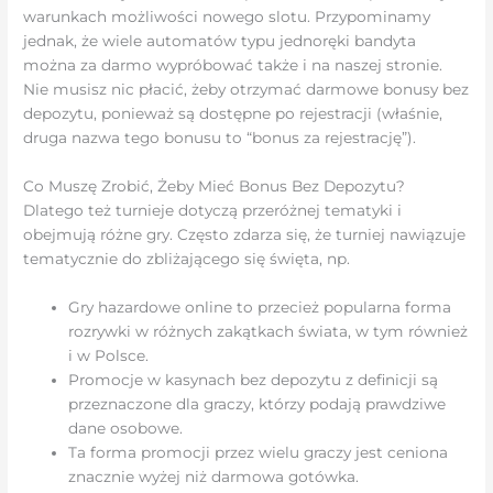
warunkach możliwości nowego slotu. Przypominamy
jednak, że wiele automatów typu jednoręki bandyta
można za darmo wypróbować także i na naszej stronie.
Nie musisz nic płacić, żeby otrzymać darmowe bonusy bez
depozytu, ponieważ są dostępne po rejestracji (właśnie,
druga nazwa tego bonusu to “bonus za rejestrację”).
Co Muszę Zrobić, Żeby Mieć Bonus Bez Depozytu?
Dlatego też turnieje dotyczą przeróżnej tematyki i
obejmują różne gry. Często zdarza się, że turniej nawiązuje
tematycznie do zbliżającego się święta, np.
Gry hazardowe online to przecież popularna forma
rozrywki w różnych zakątkach świata, w tym również
i w Polsce.
Promocje w kasynach bez depozytu z definicji są
przeznaczone dla graczy, którzy podają prawdziwe
dane osobowe.
Ta forma promocji przez wielu graczy jest ceniona
znacznie wyżej niż darmowa gotówka.