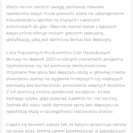
Warto na nie zwrócić uwagę, ponieważ niewiele
operatorów kasyn może pozwolić sobie na udostępnienie
kilkudziesięciu spinów na znanych i lubianych
automatach do gier. Obecnie niemal każde z lepszych
kasyn online oferuje nowym graczom specjalną
gratyfikację, jaką jest darmowy bonus bez depozytu.
Lista Popularnych Producentów Gier Hazardowych
Bonusy no deposit 2023 w różnych wariantach, programy
lojalnościowe czy też promocje okolicznościowe.
Przyznane free spiny bez depozytu służą w głównej mierze
stworzeniu szansy na wygranie mniejszych czy większych
pieniędzy bez konieczności ponoszenia własnych kosztów.
Z ich pomocą można spróbować szczęścia i to bez
żadnego ryzyka, gdyż przecież zupełnie nic nie tracimy.
Jednak dla wielu osób darmowe spiny bez depozytu za
rejestrację służą w szczególności testowaniu slotów.
Często się bowiem zdarza tak, że kasyno proponuje żetony
na nowe sloty. Można zatem przetestować w prawdziwych