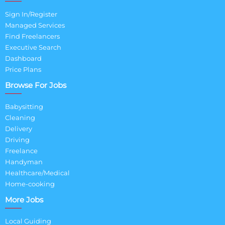
Sign In/Register
Managed Services
Find Freelancers
Executive Search
Dashboard
Price Plans
Browse For Jobs
Babysitting
Cleaning
Delivery
Driving
Freelance
Handyman
Healthcare/Medical
Home-cooking
More Jobs
Local Guiding