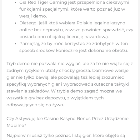
Gra Red Tiger Gaming jest przepełniona ciekawymi
funkcjami specjalnymi, które warto poznać już w
wersji demo.
Dlatego, jeśli ktoś wybiera Polskie legalne kasyno
online bez depozytu, zawsze powinien sprawdzić, czy
posiada ono oficjalną licencję hazardową.
Pamiętaj, że by móc korzystać ze zdobytych w ten
sposób środków konieczne jest dokonanie obrotu.
Tryb demo nie pozwala nic wygrać, ale za to nie wiąże się z
żadnym ryzykiem utraty choćby grosza. Darmowe wersje
gier nie tylko bawią, ale pozwalają też lepiej zrozumieć
specyfikę wybranych gier i wypracować skuteczne taktyki
stawiania zakładów. W trybie demo zagrać można we
wszystkie gry bez depozytu, z wyjątkiem tych
odbywających się na żywo.
Czy Aktywuję Ice Casino Kasyno Bonus Przez Urządzenie
Mobilne?
Najpierw musisz tylko poznać listę gier, które objęte są