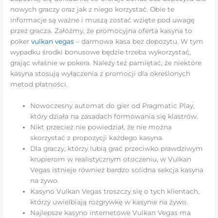
nowych graczy oraz jak z niego korzystać. Obie te
informacje są ważne i muszą zostać wzięte pod uwagę
przez gracza. Załóżmy, że promocyjna oferta kasyna to
poker
vulkan vegas
– darmowa kasa bez depozytu. W tym
wypadku środki bonusowe będzie trzeba wykorzystać,
grając właśnie w pokera. Należy też pamiętać, że niektóre
kasyna stosują wyłączenia z promocji dla określonych
metod płatności.
Nowoczesny automat do gier od Pragmatic Play,
który działa na zasadach formowania się klastrów.
Nikt przecież nie powiedział, że nie można
skorzystać z propozycji każdego kasyna.
Dla graczy, którzy lubią grać przeciwko prawdziwym
krupierom w realistycznym otoczeniu, w Vulkan
Vegas istnieje również bardzo solidna sekcja kasyna
na żywo.
Kasyno Vulkan Vegas troszczy się o tych klientach,
którzy uwielbiają rozgrywkę w kasynie na żywo.
Najlepsze kasyno internetowe Vulkan Vegas ma