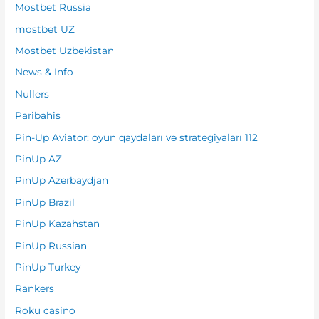
Mostbet Russia
mostbet UZ
Mostbet Uzbekistan
News & Info
Nullers
Paribahis
Pin-Up Aviator: oyun qaydaları və strategiyaları 112
PinUp AZ
PinUp Azerbaydjan
PinUp Brazil
PinUp Kazahstan
PinUp Russian
PinUp Turkey
Rankers
Roku casino