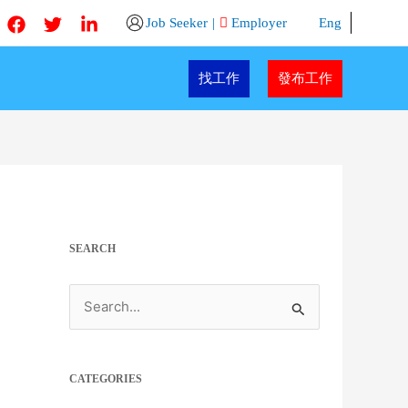
Job Seeker
|
Employer
Eng
找工作
發布工作
SEARCH
S
e
a
CATEGORIES
r