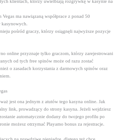
tych klientach, którzy uwielbiają rozgrywkę w kasynie na
an Vegas ma nawiązaną współprace z ponad 50
r kasynowych.
rnieju pośród graczy, którzy osiągnęli najwyższe pozycje
o online przyznaje tylko graczom, którzy zarejestrowani
ranych od tych free spinów może od razu zostać
nież o zasadach korzystania z darmowych spinów oraz
niem.
egas
waż jest ona jednym z atutów tego kasyna online. Jak
jalny link, prowadzący do strony kasyna. Jeżeli wejdziesz
 zostanie automatycznie dodany do twojego profilu po
stronie możesz otrzymać Playamo bonus za rejestracje.
jących na prawdziwe pieniądze, dlatego też chce