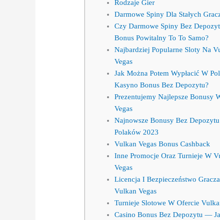
Rodzaje Gier
Darmowe Spiny Dla Stałych Grac
Czy Darmowe Spiny Bez Depozyt
Bonus Powitalny To To Samo?
Najbardziej Popularne Sloty Na V
Vegas
Jak Można Potem Wypłacić W Pol
Kasyno Bonus Bez Depozytu?
Prezentujemy Najlepsze Bonusy 
Vegas
Najnowsze Bonusy Bez Depozytu
Polaków 2023
Vulkan Vegas Bonus Cashback
Inne Promocje Oraz Turnieje W V
Vegas
Licencja I Bezpieczeństwo Gracz
Vulkan Vegas
Turnieje Slotowe W Ofercie Vulk
Casino Bonus Bez Depozytu — Ja