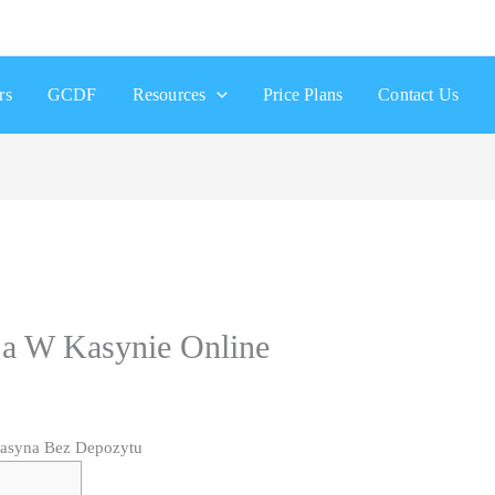
rs
GCDF
Resources
Price Plans
Contact Us
ja W Kasynie Online
Kasyna Bez Depozytu