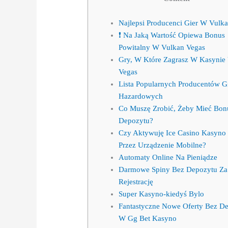
Najlepsi Producenci Gier W Vulk
❗ Na Jaką Wartość Opiewa Bonus
Powitalny W Vulkan Vegas
Gry, W Które Zagrasz W Kasynie
Vegas
Lista Popularnych Producentów G
Hazardowych
Co Muszę Zrobić, Żeby Mieć Bon
Depozytu?
Czy Aktywuję Ice Casino Kasyno
Przez Urządzenie Mobilne?
Automaty Online Na Pieniądze
Darmowe Spiny Bez Depozytu Za
Rejestrację
Super Kasyno-kiedyś Bylo
Fantastyczne Nowe Oferty Bez D
W Gg Bet Kasyno