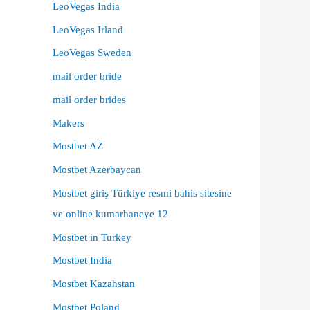
LeoVegas India
LeoVegas Irland
LeoVegas Sweden
mail order bride
mail order brides
Makers
Mostbet AZ
Mostbet Azerbaycan
Mostbet giriş Türkiye resmi bahis sitesine
ve online kumarhaneye 12
Mostbet in Turkey
Mostbet India
Mostbet Kazahstan
Mostbet Poland