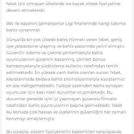
fakat izni olmayan ülkelerde ise kaçak olarak faaliyetine
devam etmektedir.
Bet ile kazanın: Şampiyonlar Ligi finallerinde hangi takıma
bahis oynanmalı
Dünya’da bir çok ülkede bahis hizmeti veren 1xbet, geniş
üye yelpazesine ulaşmış ve bahis pazarında yerini almıştır.
Güvenilir ödeme ve çekme yöntemleriyle bahis
oyuncularının güvenini kazanmış, çömert bonus
kampanyalarıyla yüzbinlerce kullanıcı tarafından tercih
edilmektedir. En yüksek canlı bahis oranları sunan 1xbet,
kayıplarınızda bedava bahis promosyonlarıyla kayıplarınızı
en aza indirgemektedir. Türkiye üzerinden bahis oynayan
oyuncular için bazı riskli durumlar oluşmaktadır. Bu
durumlar genelde işini iyi yapmayan güvensiz firmalar
tarafından bahis oyuncularının başına gelmektedir. 1xbet
bu konuda çok hassas ve üyelerinin güvenliğini her zaman
korumayı amaçlamıştır.
Bu süreçte, sistem faaliyetlerini beklentileri karşılayacak