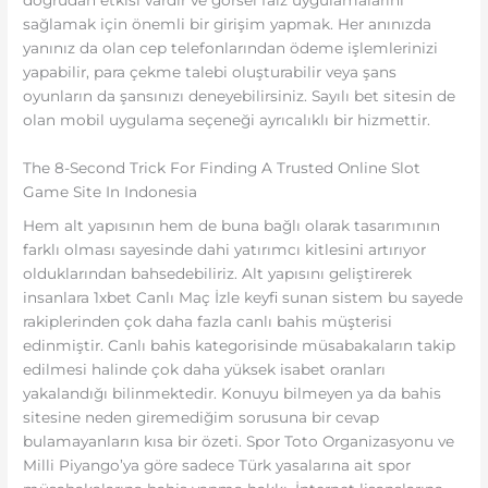
sağlamak için önemli bir girişim yapmak. Her anınızda
yanınız da olan cep telefonlarından ödeme işlemlerinizi
yapabilir, para çekme talebi oluşturabilir veya şans
oyunların da şansınızı deneyebilirsiniz. Sayılı bet sitesin de
olan mobil uygulama seçeneği ayrıcalıklı bir hizmettir.
The 8-Second Trick For Finding A Trusted Online Slot
Game Site In Indonesia
Hem alt yapısının hem de buna bağlı olarak tasarımının
farklı olması sayesinde dahi yatırımcı kitlesini artırıyor
olduklarından bahsedebiliriz. Alt yapısını geliştirerek
insanlara 1xbet Canlı Maç İzle keyfi sunan sistem bu sayede
rakiplerinden çok daha fazla canlı bahis müşterisi
edinmiştir. Canlı bahis kategorisinde müsabakaların takip
edilmesi halinde çok daha yüksek isabet oranları
yakalandığı bilinmektedir. Konuyu bilmeyen ya da bahis
sitesine neden giremediğim sorusuna bir cevap
bulamayanların kısa bir özeti. Spor Toto Organizasyonu ve
Milli Piyango’ya göre sadece Türk yasalarına ait spor