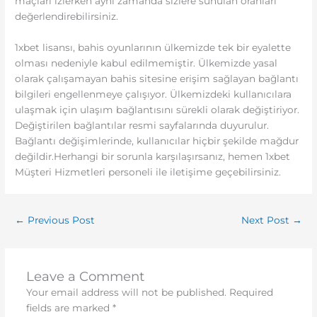
maçları izlerken aynı zamanda sizlere sunulan oranları
değerlendirebilirsiniz.
1xbet lisansı, bahis oyunlarının ülkemizde tek bir eyalette
olması nedeniyle kabul edilmemiştir. Ülkemizde yasal
olarak çalışamayan bahis sitesine erişim sağlayan bağlantı
bilgileri engellenmeye çalışıyor. Ülkemizdeki kullanıcılara
ulaşmak için ulaşım bağlantısını sürekli olarak değiştiriyor.
Değiştirilen bağlantılar resmi sayfalarında duyurulur.
Bağlantı değişimlerinde, kullanıcılar hiçbir şekilde mağdur
değildir.Herhangi bir sorunla karşılaşırsanız, hemen 1xbet
Müşteri Hizmetleri personeli ile iletişime geçebilirsiniz.
←
Previous Post
Next Post
→
Leave a Comment
Your email address will not be published.
Required
fields are marked
*