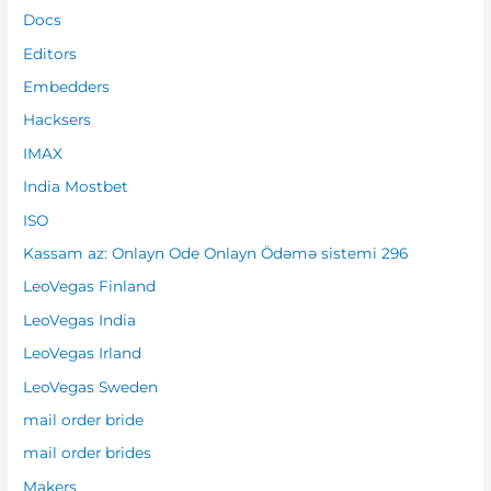
Docs
Editors
Embedders
Hacksers
IMAX
India Mostbet
ISO
Kassam az: Onlayn Ode Onlayn Ödəmə sistemi 296
LeoVegas Finland
LeoVegas India
LeoVegas Irland
LeoVegas Sweden
mail order bride
mail order brides
Makers