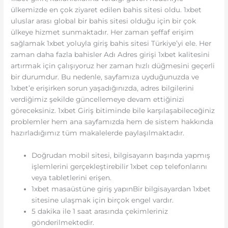
ülkemizde en çok ziyaret edilen bahis sitesi oldu. 1xbet
uluslar arası global bir bahis sitesi olduğu için bir çok
ülkeye hizmet sunmaktadır. Her zaman şeffaf erişim
sağlamak 1xbet yoluyla giriş bahis sitesi Türkiye’yi ele. Her
zaman daha fazla bahisler Adı Adres girişi 1xbet kalitesini
artırmak için çalışıyoruz her zaman hızlı düğmesini geçerli
bir durumdur. Bu nedenle, sayfamıza uyduğunuzda ve
1xbet’e erişirken sorun yaşadığınızda, adres bilgilerini
verdiğimiz şekilde güncellemeye devam ettiğinizi
göreceksiniz. 1xbet Giriş bitiminde bile karşılaşabileceğiniz
problemler hem ana sayfamızda hem de sistem hakkında
hazırladığımız tüm makalelerde paylaşılmaktadır.
Doğrudan mobil sitesi, bilgisayarın başında yapmış
işlemlerini gerçekleştirebilir 1xbet cep telefonlarını
veya tabletlerini erişen.
1xbet masaüstüne giriş yapınBir bilgisayardan 1xbet
sitesine ulaşmak için birçok engel vardır.
5 dakika ile 1 saat arasında çekimleriniz
gönderilmektedir.