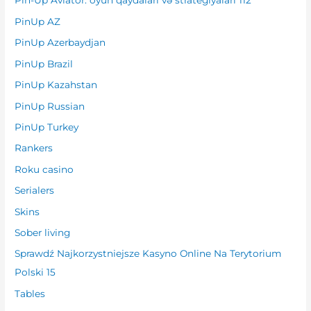
Pin-Up Aviator: oyun qaydaları və strategiyaları 112
PinUp AZ
PinUp Azerbaydjan
PinUp Brazil
PinUp Kazahstan
PinUp Russian
PinUp Turkey
Rankers
Roku casino
Serialers
Skins
Sober living
Sprawdź Najkorzystniejsze Kasyno Online Na Terytorium
Polski 15
Tables