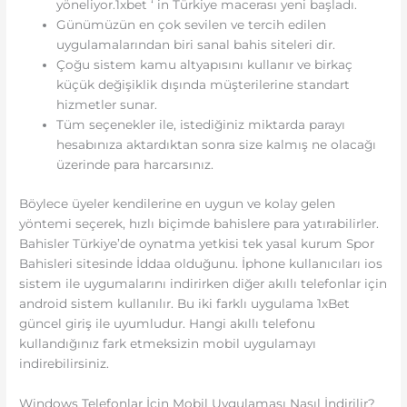
yöneliyor.1xbet ‘ in Türkiye macerası yeni başladı.
Günümüzün en çok sevilen ve tercih edilen
uygulamalarından biri sanal bahis siteleri dir.
Çoğu sistem kamu altyapısını kullanır ve birkaç
küçük değişiklik dışında müşterilerine standart
hizmetler sunar.
Tüm seçenekler ile, istediğiniz miktarda parayı
hesabınıza aktardıktan sonra size kalmış ne olacağı
üzerinde para harcarsınız.
Böylece üyeler kendilerine en uygun ve kolay gelen
yöntemi seçerek, hızlı biçimde bahislere para yatırabilirler.
Bahisler Türkiye’de oynatma yetkisi tek yasal kurum Spor
Bahisleri sitesinde İddaa olduğunu. İphone kullanıcıları ios
sistem ile uygumalarını indirirken diğer akıllı telefonlar için
android sistem kullanılır. Bu iki farklı uygulama 1xBet
güncel giriş ile uyumludur. Hangi akıllı telefonu
kullandığınız fark etmeksizin mobil uygulamayı
indirebilirsiniz.
Windows Telefonlar İçin Mobil Uygulaması Nasıl İndirilir?