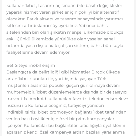
kullanan 1xbet, tasarım açısından bile basit değişiklikler
yaparak hizmet veren şirketler için çok iyi bir alternatif
olacaktır. Farklı altyapı ve tasarımlar sayesinde yatırımcı
kitlesini artırdıklarını söyleyebiliriz. Yabancı bahis
sitelerinden biri olan şirketin menşei ülkemizde oldukça
eski. Çünkü ülkemizde yürürlükte olan yasalar, sanal
ortamda yasa dışı olarak çalışan sistem, bahis bürosuyla
faaliyetlerine devam edemiyor.
Bet Siteye mobil erişim
Başlangıçta da belirtildiği gibi hizmetler Birçok ülkede
artan 1xbet sunulan ile, yurtdışında yaşayan Türk
müşterileri arasında popüler geçen gün olmaya devam
muhtemeldir. 1xbet düzenlemelerde dışında bir de tarayıcı
mevcut 1x. Android kullanıcıları favori sitelerine erişmek ve
huzuru ile kullanabileceğiniz, tarayıcıyı yeniden
indirebilirsiniz. 1xbet promosyon bağlantı 1xbet tarafından
verilen bazı bayilikler için özel bir prim kampanyalar
içeriyor. Kullanıcılar bu bağlantıları aracılığıyla üyeliklerini
açarsanız kendi özel kampanyalardan bazıları yararlanma