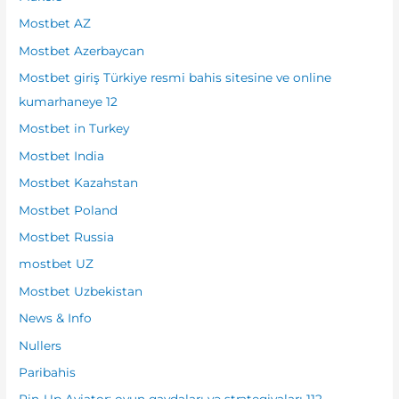
Mostbet AZ
Mostbet Azerbaycan
Mostbet giriş Türkiye resmi bahis sitesine ve online
kumarhaneye 12
Mostbet in Turkey
Mostbet India
Mostbet Kazahstan
Mostbet Poland
Mostbet Russia
mostbet UZ
Mostbet Uzbekistan
News & Info
Nullers
Paribahis