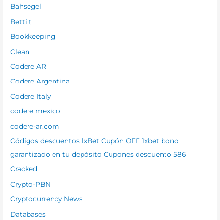
Bahsegel
Bettilt
Bookkeeping
Clean
Codere AR
Codere Argentina
Codere Italy
codere mexico
codere-ar.com
Códigos descuentos 1xBet Cupón OFF 1xbet bono
garantizado en tu depósito Cupones descuento 586
Cracked
Crypto-PBN
Cryptocurrency News
Databases