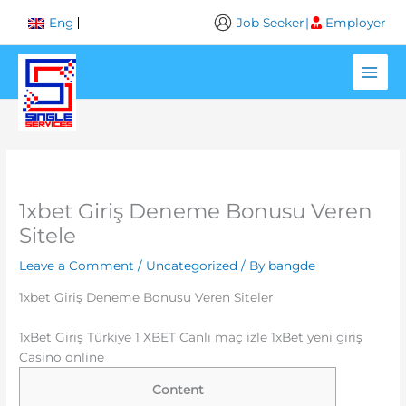
Skip
Job Seeker
|
Employer
Eng
to
content
1xbet Giriş Deneme Bonusu Veren
Sitele
Leave a Comment
/
Uncategorized
/ By
bangde
1xbet Giriş Deneme Bonusu Veren Siteler
1xBet Giriş Türkiye 1 XBET Canlı maç izle 1xBet yeni giriş
Casino online
Content