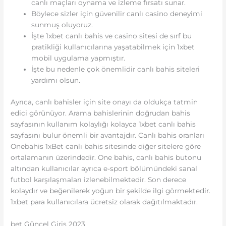
canlı maçları oynama ve izleme fırsatı sunar.
Böylece sizler için güvenilir canlı casino deneyimi
sunmuş oluyoruz.
İşte 1xbet canlı bahis ve casino sitesi de sırf bu
pratikliği kullanıcılarına yaşatabilmek için 1xbet
mobil uygulama yapmıştır.
İşte bu nedenle çok önemlidir canlı bahis siteleri
yardımı olsun.
Ayrıca, canlı bahisler için site onayı da oldukça tatmin
edici görünüyor. Arama bahislerinin doğrudan bahis
sayfasının kullanım kolaylığı kolayca 1xbet canlı bahis
sayfasını bulur önemli bir avantajdır. Canlı bahis oranları
Onebahis 1xBet canlı bahis sitesinde diğer sitelere göre
ortalamanın üzerindedir. One bahis, canlı bahis butonu
altından kullanıcılar ayrıca e-sport bölümündeki sanal
futbol karşılaşmaları izlenebilmektedir. Son derece
kolaydır ve beğenilerek yoğun bir şekilde ilgi görmektedir.
1xbet para kullanıcılara ücretsiz olarak dağıtılmaktadır.
bet Güncel Giriş 2023