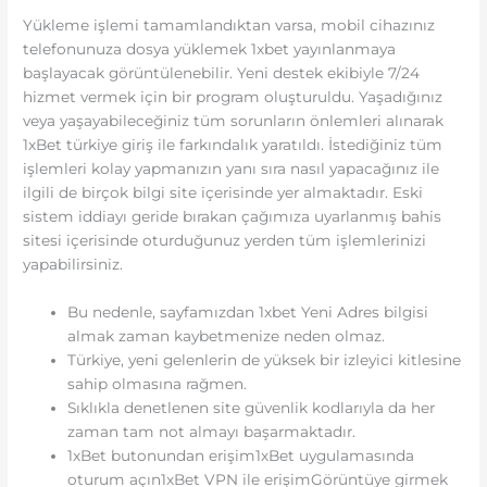
Yükleme işlemi tamamlandıktan varsa, mobil cihazınız
telefonunuza dosya yüklemek 1xbet yayınlanmaya
başlayacak görüntülenebilir. Yeni destek ekibiyle 7/24
hizmet vermek için bir program oluşturuldu. Yaşadığınız
veya yaşayabileceğiniz tüm sorunların önlemleri alınarak
1xBet türkiye giriş ile farkındalık yaratıldı. İstediğiniz tüm
işlemleri kolay yapmanızın yanı sıra nasıl yapacağınız ile
ilgili de birçok bilgi site içerisinde yer almaktadır. Eski
sistem iddiayı geride bırakan çağımıza uyarlanmış bahis
sitesi içerisinde oturduğunuz yerden tüm işlemlerinizi
yapabilirsiniz.
Bu nedenle, sayfamızdan 1xbet Yeni Adres bilgisi
almak zaman kaybetmenize neden olmaz.
Türkiye, yeni gelenlerin de yüksek bir izleyici kitlesine
sahip olmasına rağmen.
Sıklıkla denetlenen site güvenlik kodlarıyla da her
zaman tam not almayı başarmaktadır.
1xBet butonundan erişim1xBet uygulamasında
oturum açın1xBet VPN ile erişimGörüntüye girmek