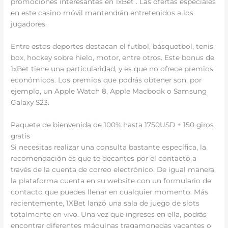
promociones interesantes en 1xBet . Las ofertas especiales
en este casino móvil mantendrán entretenidos a los
jugadores.
Entre estos deportes destacan el futbol, básquetbol, tenis,
box, hockey sobre hielo, motor, entre otros. Este bonus de
1xBet tiene una particularidad, y es que no ofrece premios
económicos. Los premios que podrás obtener son, por
ejemplo, un Apple Watch 8, Apple Macbook o Samsung
Galaxy S23.
Paquete de bienvenida de 100% hasta 1750USD + 150 giros
gratis
Si necesitas realizar una consulta bastante específica, la
recomendación es que te decantes por el contacto a
través de la cuenta de correo electrónico. De igual manera,
la plataforma cuenta en su website con un formulario de
contacto que puedes llenar en cualquier momento. Más
recientemente, 1XBet lanzó una sala de juego de slots
totalmente en vivo. Una vez que ingreses en ella, podrás
encontrar diferentes máquinas tragamonedas vacantes o