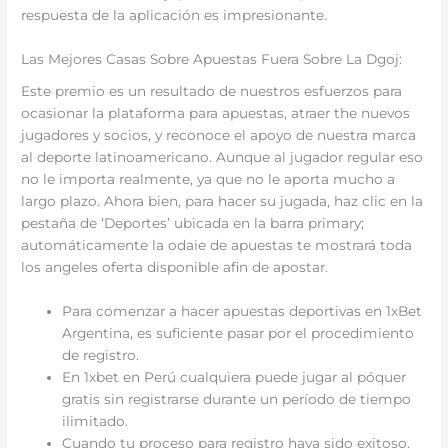
respuesta de la aplicación es impresionante.
Las Mejores Casas Sobre Apuestas Fuera Sobre La Dgoj:
Este premio es un resultado de nuestros esfuerzos para
ocasionar la plataforma para apuestas, atraer the nuevos
jugadores y socios, y reconoce el apoyo de nuestra marca
al deporte latinoamericano. Aunque al jugador regular eso
no le importa realmente, ya que no le aporta mucho a
largo plazo. Ahora bien, para hacer su jugada, haz clic en la
pestaña de ‘Deportes’ ubicada en la barra primary;
automáticamente la odaie de apuestas te mostrará toda
los angeles oferta disponible afin de apostar.
Para comenzar a hacer apuestas deportivas en 1xBet
Argentina, es suficiente pasar por el procedimiento
de registro.
En 1xbet en Perú cualquiera puede jugar al póquer
gratis sin registrarse durante un período de tiempo
ilimitado.
Cuando tu proceso para registro haya sido exitoso,