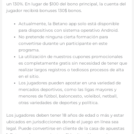
un 130%. En lugar de $100 del bono principal, la cuenta del
jugador recibirá bonuses 130$ bonos.
Actualmente, la Betano app solo está disponible
para dispositivos con sistema operativo Android.
No pretende ninguna cierta formación para
convertirse durante un participante en este
programa.
La utilización de nuestros cupones promocionales
es completamente gratis sin necesidad de tener que
realizar largos registros o tediosos procesos de alta
en el sitio.
Los jugadores pueden apostar en una variedad de
mercados deportivos, como las ligas mayores y
menores de fútbol, ​​baloncesto, voleibol, netball,
otras variedades de deportes y política.
Los jugadores deben tener 18 años de edad o más y estar
ubicados en jurisdicciones donde el juego en línea sea
legal. Puede convertirse en cliente de la casa de apuestas