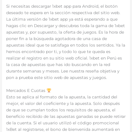
Si necesitas descargar 1xbet app para Android, el botón
deseado te espera en la sección respectiva del sitio web.
La última versión de 1xbet app ya está esperando a que
hagas clic en Descargar y descubras toda la gama de 1xbet
apuestas y, por supuesto, la oferta de juegos. Es la hora de
poner fin a la búsqueda agotadora de una casa de
apuestas ideal que te satisfaga en todos los sentidos. Ya la
hemos encontrado por ti, y todo lo que te queda es
realizar el registro en su sitio web oficial. 1xbet en Perú es
la casa de apuestas que has ido buscando en la red
durante semanas y meses. Lee nuestra reseña objetiva y
pon a prueba este sitio web de apuestas y juegos.
Mercados E Cuotas
Esto se aplica al formato de la apuesta, la cantidad del
mejor, el valor del coeficiente y la apuesta. Solo después
de que se cumplan todos los requisitos de apuesta, el
beneficio recibido de las apuestas ganadas se puede retirar
de la cuenta. Si el usuario utilizó el código promocional
1xBet al registrarse, el bono de bienvenida aumentará en