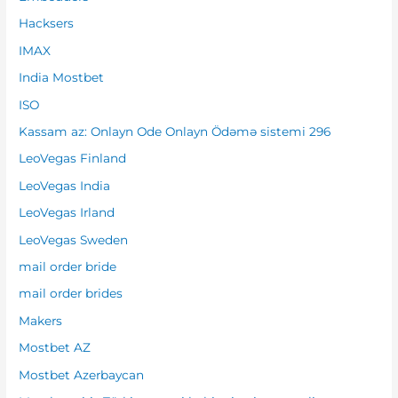
Hacksers
IMAX
India Mostbet
ISO
Kassam az: Onlayn Ode Onlayn Ödəmə sistemi 296
LeoVegas Finland
LeoVegas India
LeoVegas Irland
LeoVegas Sweden
mail order bride
mail order brides
Makers
Mostbet AZ
Mostbet Azerbaycan