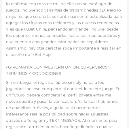
lo reafirma con más de mil de ellas en su catálogo de
juegos, incluyendo variantes de tragamonedas 3D. Pero lo
mejor es que su oferta es continuamente actualizada para
agregar los títulos más recientes y las nuevas tendencias.
Y es que 1XBet Chile, pensando en grande, incluye, desde
los deportes menos conocidos hasta los más populares y
que cuentan con grandes cantidades de seguidores.
Asimismo, hay otra característica importante a resaltar en
el diseño de 1xBet App.
«GIROMANÍA CON WESTERN UNION, SUPERGIROS”.
TÉRMINOS Y CONDICIONES
Sin embargo, el registro rápido simply no da a los
jugadores acceso completo al contenido delete juego. En
un futuro, deberá completar el perfil private entre ma
nueva cuenta y pasar la verificación. Ya la cual hablamos
de aparelhos móviles, algo la cual encontramos
interesante sera la posibilidad sobre hacer apuestas
através de Telegram y TEXT MESSAGE. Al momento para
registrarte también podrás hacerlo pidiendo la cual te