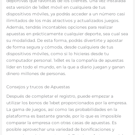
deportivas que favoritas de los clientes. Una vez instalada
esta versión de 1xBet móvil en cualquiera de tus
dispositivos móviles, ya podrás acceder a un número casi
ilimitados de los más atractivos y actualizados juegos.
Además, tendrás incontables opciones para realizar
apuestas en prácticamente cualquier deporte, sea cual sea
su modalidad. De esta forma, podrás divertirte y apostar
de forma segura y cómoda, desde cualquiera de tus
dispositivos móviles, como si lo hicieras desde tu
computador personal. 1xBet es la compañía de apuestas
líder en todo el mundo, en la que a diario juegan y ganan
dinero millones de personas.
Consejos y trucos de Apuestas
Después de completar el registro, puede empezar a
utilizar los bonos de 1xbet proporcionados por la empresa.
La gama de juegos, así como las probabilidades en la
plataforma es bastante grande, por lo que es imposible
comparar la empresa con otras casas de apuestas. Es
posible aprovechar una variedad de bonificaciones y