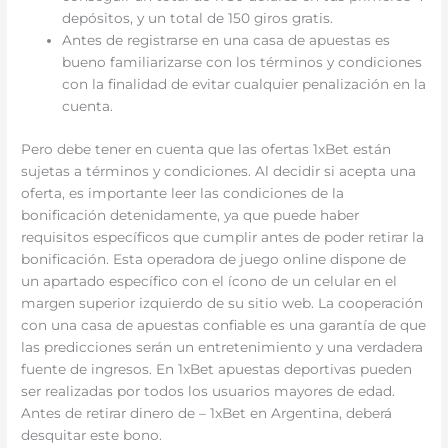
depósitos, y un total de 150 giros gratis.
Antes de registrarse en una casa de apuestas es
bueno familiarizarse con los términos y condiciones
con la finalidad de evitar cualquier penalización en la
cuenta.
Pero debe tener en cuenta que las ofertas 1xBet están
sujetas a términos y condiciones. Al decidir si acepta una
oferta, es importante leer las condiciones de la
bonificación detenidamente, ya que puede haber
requisitos específicos que cumplir antes de poder retirar la
bonificación. Esta operadora de juego online dispone de
un apartado específico con el ícono de un celular en el
margen superior izquierdo de su sitio web. La cooperación
con una casa de apuestas confiable es una garantía de que
las predicciones serán un entretenimiento y una verdadera
fuente de ingresos. En 1xBet apuestas deportivas pueden
ser realizadas por todos los usuarios mayores de edad.
Antes de retirar dinero de – 1xBet en Argentina, deberá
desquitar este bono.