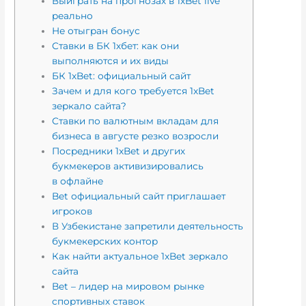
Выиграть на прогнозах в 1xBet live
реально
Не отыгран бонус
Ставки в БК 1хбет: как они
выполняются и их виды
БК 1xBet: официальный сайт
Зачем и для кого требуется 1xBet
зеркало сайта?
Ставки по валютным вкладам для
бизнеса в августе резко возросли
Посредники 1xBet и других
букмекеров активизировались
в офлайне
Bet официальный сайт приглашает
игроков
В Узбекистане запретили деятельность
букмекерских контор
Как найти актуальное 1xBet зеркало
сайта
Bet – лидер на мировом рынке
спортивных ставок