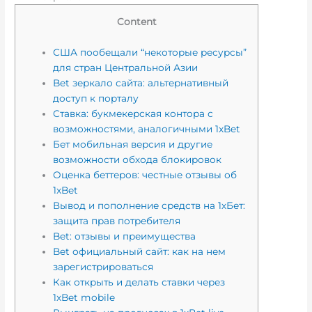
Content
США пообещали “некоторые ресурсы”
для стран Центральной Азии
Bet зеркало сайта: альтернативный
доступ к порталу
Ставка: букмекерская контора с
возможностями, аналогичными 1xBet
Бет мобильная версия и другие
возможности обхода блокировок
Оценка беттеров: честные отзывы об
1xBet
Вывод и пополнение средств на 1хБет:
защита прав потребителя
Bet: отзывы и преимущества
Bet официальный сайт: как на нем
зарегистрироваться
Как открыть и делать ставки через
1xBet mobile