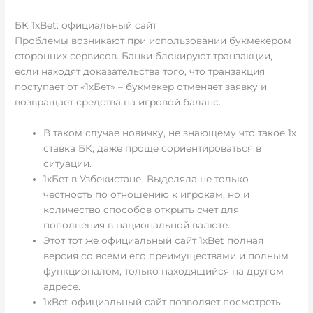
БК 1xBet: официальный сайт
Проблемы возникают при использовании букмекером
сторонних сервисов. Банки блокируют транзакции,
если находят доказательства того, что транзакция
поступает от «1хБет» – букмекер отменяет заявку и
возвращает средства на игровой баланс.
В таком случае новичку, не знающему что такое 1х
ставка БК, даже проще сориентироваться в
ситуации.
1хБет в Узбекистане Выделяла не только
честность по отношению к игрокам, но и
количество способов открыть счет для
пополнения в национальной валюте.
Этот тот же официальный сайт 1xBet полная
версия со всеми его преимуществами и полным
функционалом, только находящийся на другом
адресе.
1xBet официальный сайт позволяет посмотреть