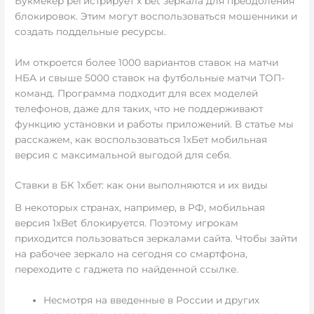
Букмекер регистрирует x bet зеркала для преодоления
блокировок. Этим могут воспользоваться мошенники и
создать поддельные ресурсы.
Им откроется более 1000 вариантов ставок на матчи
НБА и свыше 5000 ставок на футбольные матчи ТОП-
команд. Программа подходит для всех моделей
телефонов, даже для таких, что не поддерживают
функцию установки и работы приложений. В статье мы
расскажем, как воспользоваться 1хБет мобильная
версия с максимальной выгодой для себя.
Ставки в БК 1хбет: как они выполняются и их виды
В некоторых странах, например, в РФ, мобильная
версия 1xBet блокируется. Поэтому игрокам
приходится пользоваться зеркалами сайта. Чтобы зайти
на рабочее зеркало на сегодня со смартфона,
переходите с гаджета по найденной ссылке.
Несмотря на введенные в России и других