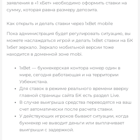
заявления в «1 хБет» необходимо оформить ставки на
сумму, которая равна размеру депозита.
Как открыть и делать ставки через 1xBet mobile
Пока администрация будет регулировать ситуацию, вы
можете наслаждаться игрой и делать 1xBet ставки на БК
1хбет зеркало. Зеркало мобильной версии тоже
находится в доменной зоне mobi.
1xBet — букмекерская контора номер один в
мире, сегодня работающая и на территории
Узбекистана.
Для ставок в режиме реального времени вверху
главной страницы сайта БК есть раздел Live.
В случае выигрыша средства переводятся на ваш
счет автоматически после расчета ставки.
У действующих игроков бывают ситуации, когда
букмекер не выводит деньги или выплачивает
выигрыши с задержкой.