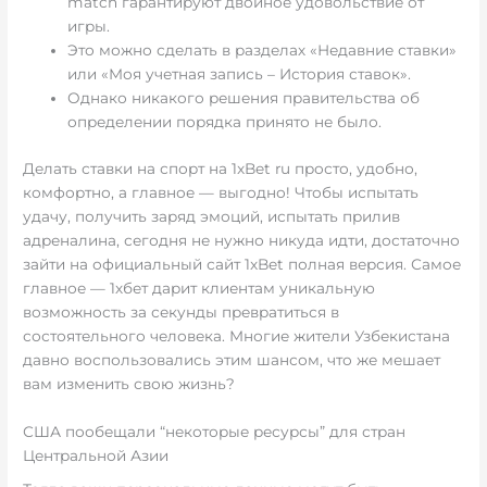
match гарантируют двойное удовольствие от
игры.
Это можно сделать в разделах «Недавние ставки»
или «Моя учетная запись – История ставок».
Однако никакого решения правительства об
определении порядка принято не было.
Делать ставки на спорт на 1xBet ru просто, удобно,
комфортно, а главное — выгодно! Чтобы испытать
удачу, получить заряд эмоций, испытать прилив
адреналина, сегодня не нужно никуда идти, достаточно
зайти на официальный сайт 1xBet полная версия. Самое
главное — 1хбет дарит клиентам уникальную
возможность за секунды превратиться в
состоятельного человека. Многие жители Узбекистана
давно воспользовались этим шансом, что же мешает
вам изменить свою жизнь?
США пообещали “некоторые ресурсы” для стран
Центральной Азии