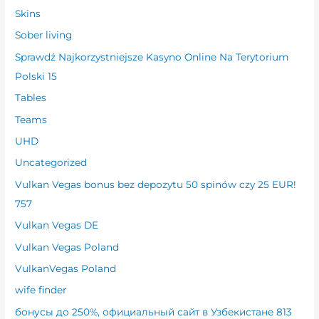
Skins
Sober living
Sprawdź Najkorzystniejsze Kasyno Online Na Terytorium
Polski 15
Tables
Teams
UHD
Uncategorized
Vulkan Vegas bonus bez depozytu 50 spinów czy 25 EUR!
757
Vulkan Vegas DE
Vulkan Vegas Poland
VulkanVegas Poland
wife finder
бонусы до 250%, официальный сайт в Узбекистане 813