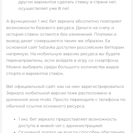
других вариантов сделать ставку в стране нет,
осуществляет уже 8 лет.
А функционал 1 икс бет зеркала абсолютно повторяет
возможности базового ресурса. Деньги на счету и
история ставок остаются без изменений. Платежи и
вывод денег совершаются таким же образом. Ее
основной сайт 1xstavka доступен российским бетторам
напрямую. На мобильную версию ресурса вы будете
перенаправлены, если войдете в игру со смартфона.
Можно выбирать среди большого количества видов
спорта и вариантов ставок.
Bet официальный сайт: как на нем зарегистрироваться
Зеркало мобильной версии тоже расположено в
доменной зоне mobi. Просто переходите с телефона по
обычной ссылке основного ресурса.
1 икс бет зеркало предоставляет возможность
доступа в живой чат с администрацией.
Основной портал не всегда способен обеспечить