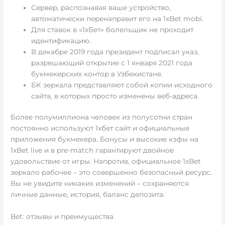
Сервер, распознавая ваше устройство,
автоматически перенаправит его на 1xBet mobi.
Для ставок в «1хБет» болельщик не проходит
идентификацию.
В декабре 2019 года президент подписал указ,
разрешающий открытие с 1 января 2021 года
букмекерских контор в Узбекистане.
БК зеркала представляют собой копии исходного
сайта, в которых просто изменены веб-адреса.
Более полумиллиона человек из полусотни стран
постоянно используют 1хбет сайт и официальные
приложения букмекера. Бонусы и высокие кэфы на
1xBet live и в pre-match гарантируют двойное
удовольствие от игры. Напротив, официальное 1xBet
зеркало рабочее – это совершенно безопасный ресурс.
Вы не увидите никаких изменений – сохраняются
личные данные, история, баланс депозита.
Bet: отзывы и преимущества