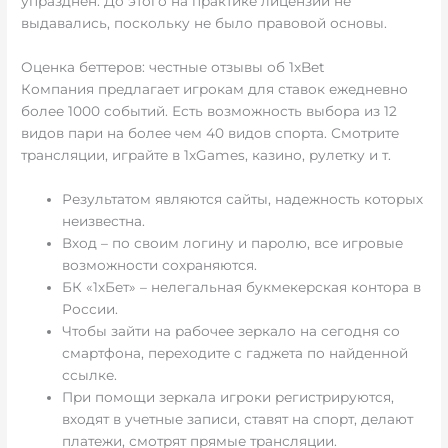
упразднён. До этого на практике лицензии не
выдавались, поскольку не было правовой основы.
Оценка беттеров: честные отзывы об 1xBet
Компания предлагает игрокам для ставок ежедневно
более 1000 событий. Есть возможность выбора из 12
видов пари на более чем 40 видов спорта. Смотрите
трансляции, играйте в 1xGames, казино, рулетку и т.
Результатом являются сайты, надежность которых
неизвестна.
Вход – по своим логину и паролю, все игровые
возможности сохраняются.
БК «1хБет» – нелегальная букмекерская контора в
России.
Чтобы зайти на рабочее зеркало на сегодня со
смартфона, переходите с гаджета по найденной
ссылке.
При помощи зеркала игроки регистрируются,
входят в учетные записи, ставят на спорт, делают
платежи, смотрят прямые трансляции.