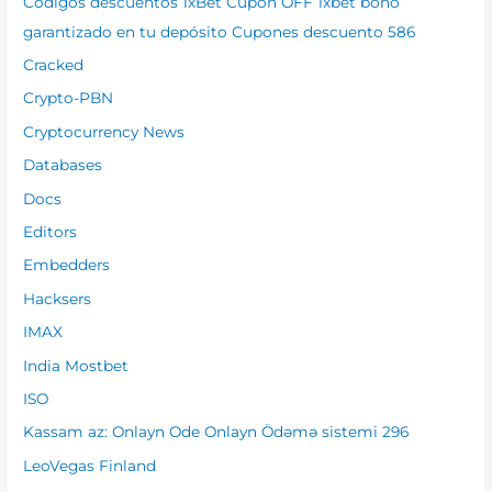
Códigos descuentos 1xBet Cupón OFF 1xbet bono
garantizado en tu depósito Cupones descuento 586
Cracked
Crypto-PBN
Cryptocurrency News
Databases
Docs
Editors
Embedders
Hacksers
IMAX
India Mostbet
ISO
Kassam az: Onlayn Ode Onlayn Ödəmə sistemi 296
LeoVegas Finland