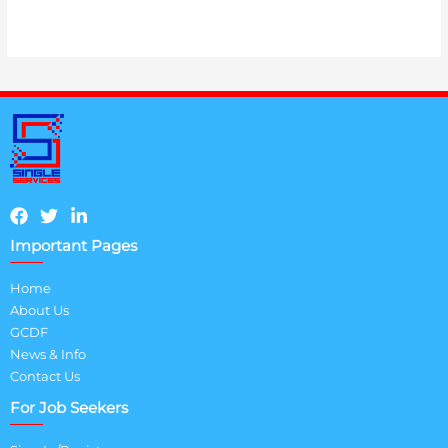
Important Pages
Home
About Us
GCDF
News & Info
Contact Us
For Job Seekers