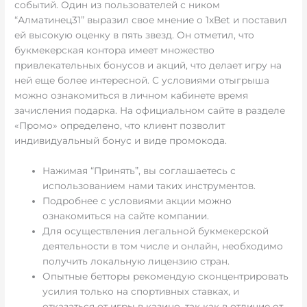
событий. Один из пользователей с ником
“Алматинец31” выразил свое мнение о 1xBet и поставил
ей высокую оценку в пять звезд. Он отметил, что
букмекерская контора имеет множество
привлекательных бонусов и акций, что делает игру на
ней еще более интересной. С условиями отыгрыша
можно ознакомиться в личном кабинете время
зачисления подарка. На официальном сайте в разделе
«Промо» определено, что клиент позволит
индивидуальный бонус и виде промокода.
Нажимая “Принять”, вы соглашаетесь с
использованием нами таких инструментов.
Подробнее с условиями акции можно
ознакомиться на сайте компании.
Для осуществления легальной букмекерской
деятельности в том числе и онлайн, необходимо
получить локальную лицензию стран.
Опытные бетторы рекомендую сконцентрировать
усилия только на спортивных ставках, и
отказаться от игры в казино, так как в отличие от