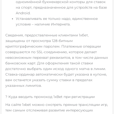
одноимённой букмекерской конторы для ставок
на спорт, предназначенное для устройств на базе
Android.
Устанавливать ее только надо, единственное
условие – наличие Интернета.
Сведения, предоставленные клиентами 1xбет,
защищены от просмотра 128-битным
криптографическим паролем. Платежные операции
совершаются по SSL-соединению, которое делает
невозможным перехват реквизитов, в том числе данных
банковских карт. Для оформления такой ставки
достаточно выбрать один исход одного матча в линии.
Ставка-ординар автоматически будет указана в купоне,
вам останется указать сумму ставки в пределах
указанных лимитов.
? Куда вводить промокод 1xBet при регистрации
На сайте 1xbet можно смотреть прямые трансляции игр,
тем самым отслеживая развитие интересующих