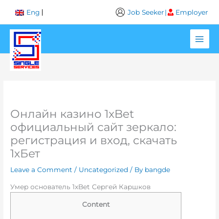
Skip
Job Seeker
|
Employer
Eng
to
content
Онлайн казино 1xBet
официальный сайт зеркало:
регистрация и вход, скачать
1хБет
Leave a Comment
/
Uncategorized
/ By
bangde
Умер основатель 1xBet Сергей Каршков
Content