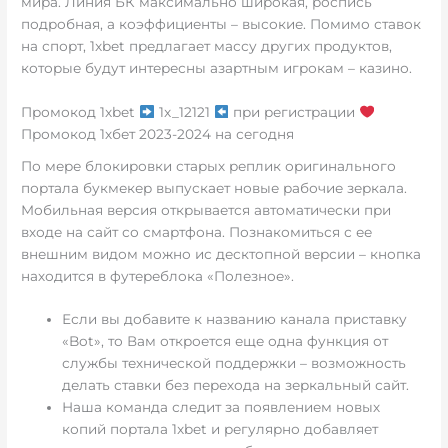
мира. Линия БК максимально широкая, роспись
подробная, а коэффициенты – высокие. Помимо ставок
на спорт, 1xbet предлагает массу других продуктов,
которые будут интересны азартным игрокам – казино.
Промокод 1xbet
1x_12121
при регистрации
Промокод 1хбет 2023-2024 на сегодня
По мере блокировки старых реплик оригинального
портала букмекер выпускает новые рабочие зеркала.
Мобильная версия открывается автоматически при
входе на сайт со смартфона. Познакомиться с ее
внешним видом можно ис десктопной версии – кнопка
находится в футереблока «Полезное».
Если вы добавите к названию канала приставку
«Bot», то Вам откроется еще одна функция от
службы технической поддержки – возможность
делать ставки без перехода на зеркальный сайт.
Наша команда следит за появлением новых
копий портала 1xbet и регулярно добавляет