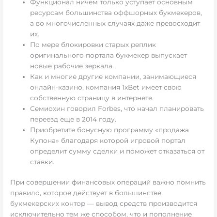
Функционал ничем только уступает основным
ресурсам большинства оффшорных букмекеров,
а во многочисленных случаях даже превосходит
их.
По мере блокировки старых реплик
оригинального портала букмекер выпускает
новые рабочие зеркала.
Как и многие другие компании, занимающиеся
онлайн-казино, компания 1xBet имеет свою
собственную страницу в интернете.
Семиохин говорил Forbes, что начал планировать
переезд еще в 2014 году.
Приобретите бонусную программу «продажа
Купона» благодаря которой игровой портал
определит сумму сделки и поможет отказаться от
ставки.
При совершении финансовых операций важно помнить
правило, которое действует в большинстве
букмекерских контор — вывод средств производится
исключительно тем же способом, что и пополнение