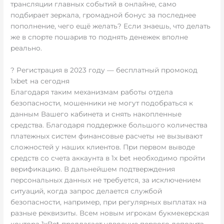
трансляции главных событий в онлайне, само
подбирает зеркала, громадной бонус за последнее
пополнение, чего ещё желать? Если знаешь, что делать
же в спорте пошарив то поднять денежек вполне
реально.
? Регистрация в 2023 году — бесплатный промокод
1xbet на сегодня
Благодаря таким механизмам работы отдела
безопасности, мошенники не могут подобраться к
данным Вашего кабинета и снять накопленные
средства. Благодаря поддержке большого количества
платежных систем финансовые расчеты не вызывают
сложностей у наших клиентов. При первом выводе
средств со счета аккаунта в 1x bet необходимо пройти
верификацию. В дальнейшем подтверждения
персональных данных не требуется, за исключением
ситуаций, когда запрос делается службой
безопасности, например, при регулярных выплатах на
разные реквизиты. Всем новым игрокам букмекерская
контора 1xBet предлагает удвоение первого депозита.