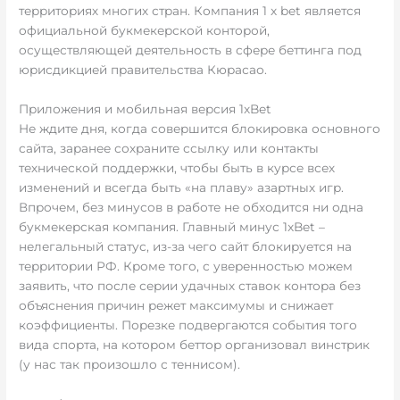
территориях многих стран. Компания 1 x bet является
официальной букмекерской конторой,
осуществляющей деятельность в сфере беттинга под
юрисдикцией правительства Кюрасао.
Приложения и мобильная версия 1xBet
Не ждите дня, когда совершится блокировка основного
сайта, заранее сохраните ссылку или контакты
технической поддержки, чтобы быть в курсе всех
изменений и всегда быть «на плаву» азартных игр.
Впрочем, без минусов в работе не обходится ни одна
букмекерская компания. Главный минус 1xBet –
нелегальный статус, из-за чего сайт блокируется на
территории РФ. Кроме того, с уверенностью можем
заявить, что после серии удачных ставок контора без
объяснения причин режет максимумы и снижает
коэффициенты. Порезке подвергаются события того
вида спорта, на котором беттор организовал винстрик
(у нас так произошло с теннисом).