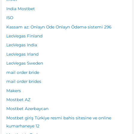
India Mostbet
ISO
Kassam az: Onlayn Ode Onlayn Ödəmə sistemi 296
LeoVegas Finland
LeoVegas India
LeoVegas Irland
LeoVegas Sweden
mail order bride
mail order brides
Makers
Mostbet AZ
Mostbet Azerbaycan
Mostbet giriş Türkiye resmi bahis sitesine ve online
kumarhaneye 12