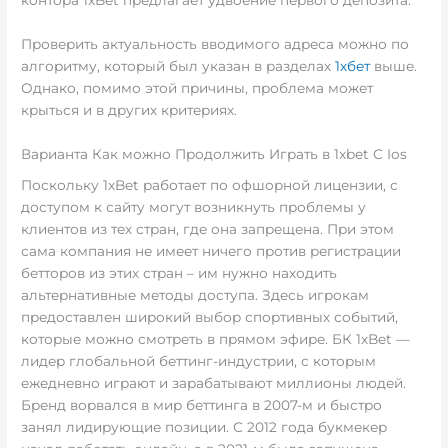
Проверить актуальность вводимого адреса можно по
алгоритму, который был указан в разделах
1хбет
выше.
Однако, помимо этой причины, проблема может
крыться и в других критериях.
Варианта Как можно Продолжить Играть в 1xbet С Ios
Поскольку 1xBet работает по офшорной лицензии, с
доступом к сайту могут возникнуть проблемы у
клиентов из тех стран, где она запрещена. При этом
сама компания не имеет ничего против регистрации
бетторов из этих стран – им нужно находить
альтернативные методы доступа. Здесь игрокам
предоставлен широкий выбор спортивных событий,
которые можно смотреть в прямом эфире. БК 1xBet —
лидер глобальной беттинг-индустрии, с которым
ежедневно играют и зарабатывают миллионы людей.
Бренд ворвался в мир беттинга в 2007-м и быстро
занял лидирующие позиции. С 2012 года букмекер