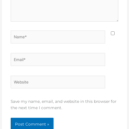
Name*
Email*
Website
Save my name, email, and website in this browser for
the next time I comment.