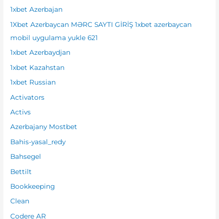
1xbet Azerbajan
r
1Xbet Azerbaycan MƏRC SAYTI GİRİŞ 1xbet azerbaycan
:
mobil uygulama yukle 621
1xbet Azerbaydjan
1xbet Kazahstan
1xbet Russian
Activators
Activs
Azerbajany Mostbet
Bahis-yasal_redy
Bahsegel
Bettilt
Bookkeeping
Clean
Codere AR