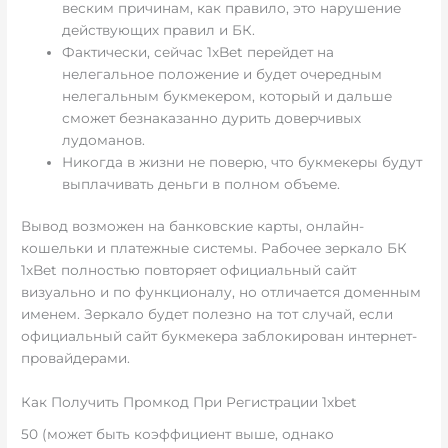
веским причинам, как правило, это нарушение
действующих правил и БК.
Фактически, сейчас 1xBet перейдет на
нелегальное положение и будет очередным
нелегальным букмекером, который и дальше
сможет безнаказанно дурить доверчивых
лудоманов.
Никогда в жизни не поверю, что букмекеры будут
выплачивать деньги в полном объеме.
Вывод возможен на банковские карты, онлайн-
кошельки и платежные системы. Рабочее зеркало БК
1xBet полностью повторяет официальный сайт
визуально и по функционалу, но отличается доменным
именем. Зеркало будет полезно на тот случай, если
официальный сайт букмекера заблокирован интернет-
провайдерами.
Как Получить Промкод При Регистрации 1xbet
50 (может быть коэффициент выше, однако