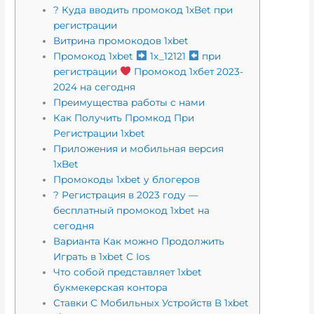
? Куда вводить промокод 1xBet при
регистрации
Витрина промокодов 1xbet
Промокод 1xbet
1x_12121
при
регистрации
Промокод 1хбет 2023-
2024 на сегодня
Преимущества работы с нами
Как Получить Промкод При
Регистрации 1xbet
Приложения и мобильная версия
1xBet
Промокоды 1xbet у блогеров
? Регистрация в 2023 году —
бесплатный промокод 1xbet на
сегодня
Варианта Как можно Продолжить
Играть в 1xbet С Ios
Что собой представляет 1xbet
букмекерская контора
Ставки С Мобильных Устройств В 1xbet