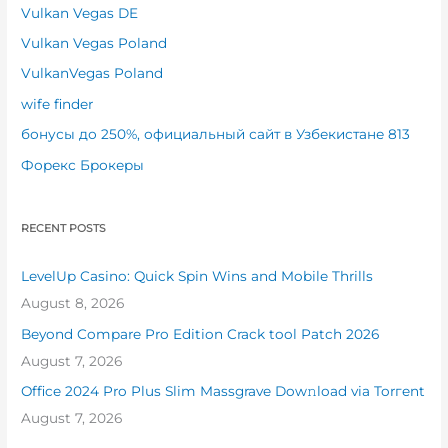
Vulkan Vegas DE
Vulkan Vegas Poland
VulkanVegas Poland
wife finder
бонусы до 250%, официальный сайт в Узбекистане 813
Форекс Брокеры
RECENT POSTS
LevelUp Casino: Quick Spin Wins and Mobile Thrills
August 8, 2026
Beyond Compare Pro Edition Crack tool Patch 2026
August 7, 2026
Office 2024 Pro Plus Slim Massgrave Dow𝚗load via Torгent
August 7, 2026