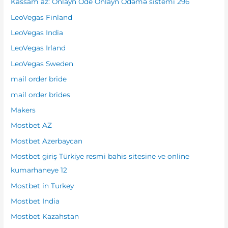
Kassam az: Onlayn Ode Onlayn Ödəmə sistemi 296
LeoVegas Finland
LeoVegas India
LeoVegas Irland
LeoVegas Sweden
mail order bride
mail order brides
Makers
Mostbet AZ
Mostbet Azerbaycan
Mostbet giriş Türkiye resmi bahis sitesine ve online
kumarhaneye 12
Mostbet in Turkey
Mostbet India
Mostbet Kazahstan