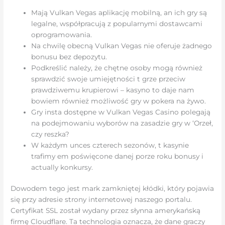
Mają Vulkan Vegas aplikację mobilną, an ich gry są
legalne, współpracują z popularnymi dostawcami
oprogramowania.
Na chwilę obecną Vulkan Vegas nie oferuje żadnego
bonusu bez depozytu.
Podkreślić należy, że chętne osoby mogą również
sprawdzić swoje umiejętności t grze przeciw
prawdziwemu krupierowi – kasyno to daje nam
bowiem również możliwość gry w pokera na żywo.
Gry insta dostępne w Vulkan Vegas Casino polegają
na podejmowaniu wyborów na zasadzie gry w ‘Orzeł,
czy reszka?
W każdym unces czterech sezonów, t kasynie
trafimy em poświęcone danej porze roku bonusy i
actually konkursy.
Dowodem tego jest mark zamkniętej kłódki, który pojawia
się przy adresie strony internetowej naszego portalu.
Certyfikat SSL został wydany przez słynna amerykańską
firmę Cloudflare. Ta technologia oznacza, że dane graczy