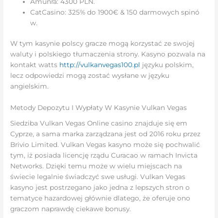
Amunra: 4300 PLN.
CatCasino: 325% do 1900€ & 150 darmowych spinó
w.
W tym kasynie polscy gracze mogą korzystać ze swojej
waluty i polskiego tłumaczenia strony. Kasyno pozwala na
kontakt watts
http://vulkanvegas100.pl
języku polskim,
lecz odpowiedzi mogą zostać wysłane w języku
angielskim.
Metody Depozytu I Wypłaty W Kasynie Vulkan Vegas
Siedziba Vulkan Vegas Online casino znajduje się em
Cyprze, a sama marka zarządzana jest od 2016 roku przez
Brivio Limited. Vulkan Vegas kasyno może się pochwalić
tym, iż posiada licencję rządu Curacao w ramach Invicta
Networks. Dzięki temu może w wielu miejscach na
świecie legalnie świadczyć swe usługi. Vulkan Vegas
kasyno jest postrzegano jako jedna z lepszych stron o
tematyce hazardowej głównie dlatego, że oferuje ono
graczom naprawdę ciekawe bonusy.