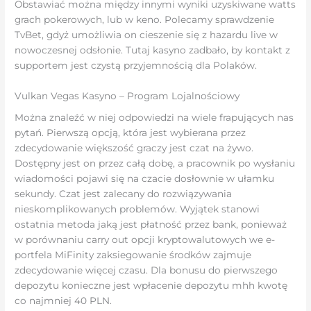
Obstawiać można między innymi wyniki uzyskiwane watts
grach pokerowych, lub w keno. Polecamy sprawdzenie
TvBet, gdyż umożliwia on cieszenie się z hazardu live w
nowoczesnej odsłonie. Tutaj kasyno zadbało, by kontakt z
supportem jest czystą przyjemnością dla Polaków.
Vulkan Vegas Kasyno – Program Lojalnościowy
Można znaleźć w niej odpowiedzi na wiele frapujących nas
pytań. Pierwszą opcją, która jest wybierana przez
zdecydowanie większość graczy jest czat na żywo.
Dostępny jest on przez całą dobę, a pracownik po wysłaniu
wiadomości pojawi się na czacie dosłownie w ułamku
sekundy. Czat jest zalecany do rozwiązywania
nieskomplikowanych problemów. Wyjątek stanowi
ostatnia metoda jaką jest płatność przez bank, ponieważ
w porównaniu carry out opcji kryptowalutowych we e-
portfela MiFinity zaksiegowanie środków zajmuje
zdecydowanie więcej czasu. Dla bonusu do pierwszego
depozytu konieczne jest wpłacenie depozytu mhh kwotę
co najmniej 40 PLN.