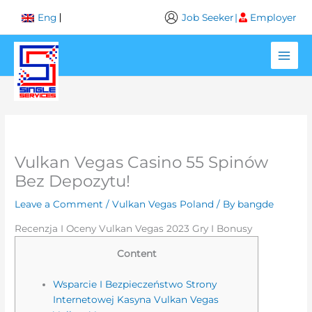
Skip
Job Seeker
|
Employer
Eng
to
content
Vulkan Vegas Casino 55 Spinów
Bez Depozytu!
Leave a Comment
/
Vulkan Vegas Poland
/ By
bangde
Recenzja I Oceny Vulkan Vegas 2023 Gry I Bonusy
Content
Wsparcie I Bezpieczeństwo Strony
Internetowej Kasyna Vulkan Vegas