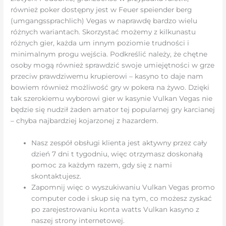
również poker dostępny jest w Feuer speiender berg
(umgangssprachlich) Vegas w naprawdę bardzo wielu
różnych wariantach. Skorzystać możemy z kilkunastu
różnych gier, każda um innym poziomie trudności i
minimalnym progu wejścia. Podkreślić należy, że chętne
osoby mogą również sprawdzić swoje umiejętności w grze
przeciw prawdziwemu krupierowi – kasyno to daje nam
bowiem również możliwość gry w pokera na żywo. Dzięki
tak szerokiemu wyborowi gier w kasynie Vulkan Vegas nie
będzie się nudził żaden amator tej popularnej gry karcianej
– chyba najbardziej kojarzonej z hazardem.
Nasz zespół obsługi klienta jest aktywny przez cały
dzień 7 dni t tygodniu, więc otrzymasz doskonałą
pomoc za każdym razem, gdy się z nami
skontaktujesz.
Zapomnij więc o wyszukiwaniu Vulkan Vegas promo
computer code i skup się na tym, co możesz zyskać
po zarejestrowaniu konta watts Vulkan kasyno z
naszej strony internetowej.