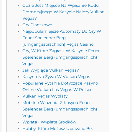
Gdzie Jest Miejsce Na Wpisanie Kodu
Promocyjnego W Kasynie Należy Vulkan
Vegas?
Gry Planszowe
Najpopularniejsze Automaty Do Gry W
Feuer Speiender Berg
(umgangssprachlich) Vegas Casino
Gry, W Które Zagrasz W Kasynie Feuer
Speiender Berg (umgangssprachlich)
Vegas
Jak Wygląda Vulkan Vegas?
Kasyno Na Żywo W Vulkan Vegas
Popularne Pytania Dotyczące Kasyno
Online Vulkan Las Vegas W Polsce
Vulkan Vegas Wypłaty
Mobilne Wrażenia Z Kasyna Feuer
Speiender Berg (umgangssprachlich)
Vegas
Wpłata I Wypłata Środków
Hobby, Które Możesz Uprawiać Bez