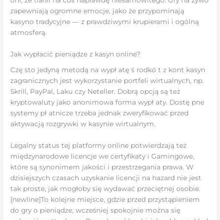
oni, że trafili na coś naprawdę niesamowitego. Gry na żywo
zapewniają ogromne emocje, jako że przypominają
kasyno tradycyjne — z prawdziwymi krupierami i ogólną
atmosferą.
Jak wypłacić pieniądze z kasyn online?
Czę sto jedyną metodą na wypł atę ś rodkó t z kont kasyn
zagranicznych jest wykorzystanie portfeli wirtualnych, np.
Skrill, PayPal, Laku czy Neteller. Dobrą opcją są też
kryptowaluty jako anonimowa forma wypł aty. Dostę pne
systemy pł atnicze trzeba jednak zweryfikować przed
aktywacją rozgrywki w kasynie wirtualnym.
Legalny status tej platformy online potwierdzają też
międzynarodowe licencje we certyfikaty i Gamingowe,
które są synonimem jakości i przestrzegania prawa. W
dzisiejszych czasach uzyskanie licencji na hazard nie jest
tak proste, jak mogłoby się wydawać przeciętnej osobie.
[newline]To kolejne miejsce, gdzie przed przystąpieniem
do gry o pieniądze, wcześniej spokojnie można się