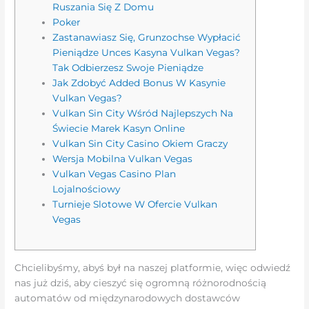
Ruszania Się Z Domu
Poker
Zastanawiasz Się, Grunzochse Wypłacić
Pieniądze Unces Kasyna Vulkan Vegas?
Tak Odbierzesz Swoje Pieniądze
Jak Zdobyć Added Bonus W Kasynie
Vulkan Vegas?
Vulkan Sin City Wśród Najlepszych Na
Świecie Marek Kasyn Online
Vulkan Sin City Casino Okiem Graczy
Wersja Mobilna Vulkan Vegas
Vulkan Vegas Casino Plan
Lojalnościowy
Turnieje Slotowe W Ofercie Vulkan
Vegas
Chcielibyśmy, abyś był na naszej platformie, więc odwiedź
nas już dziś, aby cieszyć się ogromną różnorodnością
automatów od międzynarodowych dostawców