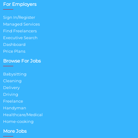
For Employers
Sign In/Register
Managed Services
Find Freelancers
Executive Search
Dashboard
Price Plans
Browse For Jobs
Babysitting
Cleaning
Delivery
Driving
Freelance
Handyman
Healthcare/Medical
Home-cooking
More Jobs