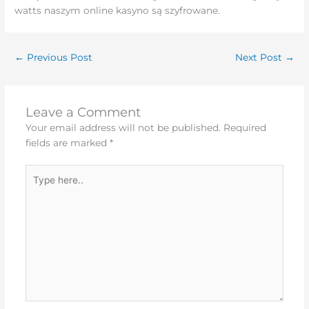
watts naszym online kasyno są szyfrowane.
←
Previous Post
Next Post
→
Leave a Comment
Your email address will not be published.
Required
fields are marked
*
Type
here..