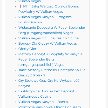
Vulkan Vegas
Mhh Jaką Wartość Opiewa Bonus
Powitalny W Vulkan Vegas
Vulkan Vegas Kasyno – Program
Lojalnościowy
Wpłacanie Depozytu W Feuer Speiender
Berg (umgangssprachlich) Vegas
Vulkan Vegas On Line Casino Online
Bonusy Dla Graczy W Vulkan Vegas
Oferty Gier
Metody Depozytu I Wypłaty W Kasynie
Feuer Speiender Berg
(umgangssprachlich) Vegas
Jakie Metody Płatności Dostępne Są Dla
Graczy Z Polski?
Gry Stołowe Oraz Gry Na Wyłączność
Kasyna
Ekskluzywne Bonusy Bez Depozytu
Vulkanvegas Casino
Vulkan Vegas Kasyno – Bonus,
Promocje Kasynowe, Obrót Bonusem