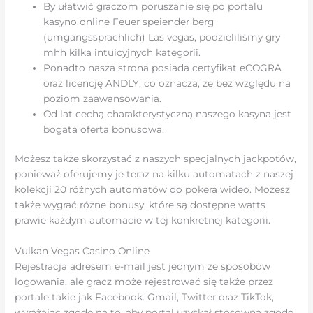
By ułatwić graczom poruszanie się po portalu
kasyno online Feuer speiender berg
(umgangssprachlich) Las vegas, podzieliliśmy gry
mhh kilka intuicyjnych kategorii.
Ponadto nasza strona posiada certyfikat eCOGRA
oraz licencję ANDLY, co oznacza, że bez względu na
poziom zaawansowania.
Od lat cechą charakterystyczną naszego kasyna jest
bogata oferta bonusowa.
Możesz także skorzystać z naszych specjalnych jackpotów,
ponieważ oferujemy je teraz na kilku automatach z naszej
kolekcji 20 różnych automatów do pokera wideo. Możesz
także wygrać różne bonusy, które są dostępne watts
prawie każdym automacie w tej konkretnej kategorii.
Vulkan Vegas Casino Online
Rejestracja adresem e-mail jest jednym ze sposobów
logowania, ale gracz może rejestrować się także przez
portale takie jak Facebook. Gmail, Twitter oraz TikTok,
wyrażając zgodę na to, aby portal uzyskał stosowną zgodę