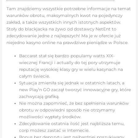
Tam znajdziemy wszystkie potrzebne informacje na temat
warunków obrotu, maksymalnych kwot na pojedynczy
zakład, a także wszystkich innych istotnych aspektów.
Stoły do blackjacka na żywo od dostawcy NetEnt to
zdecydowanie jedne z najlepszych! Ma je w ofercie już
niejedno kasyno online na prawdziwe pieniądze w Polsce.
Baccarat stał się bardzo popularny watts XIX-
wiecznej Francji i actually do tej pory utrzymuje
reputację wysokiej klasy gry w wielu kasynach na
całym świecie.
Sytuacja zmieniła się jednak w ostatnich latach, a
new Play’n GO zaczął tworzyć innowacyjne gry, które
zachwycają grafiką.
Nie można zapomnieć, że bez spełnienia warunków
obrotu w odpowiedni sposób nie otrzymamy
możliwości wypłaty środków.
Zdecydowanie ostatnia ilość jest najbliższa temu,
corp możesz zastać w Internecie.
Bonus bez depozytu jest najbardziej poszukiwany