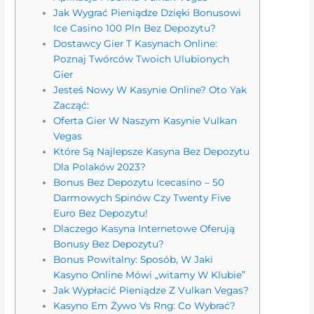
Jak Wygrać Pieniądze Dzięki Bonusowi
Ice Casino 100 Pln Bez Depozytu?
Dostawcy Gier T Kasynach Online:
Poznaj Twórców Twoich Ulubionych
Gier
Jesteś Nowy W Kasynie Online? Oto Yak
Zacząć:
Oferta Gier W Naszym Kasynie Vulkan
Vegas
Które Są Najlepsze Kasyna Bez Depozytu
Dla Polaków 2023?
Bonus Bez Depozytu Icecasino – 50
Darmowych Spinów Czy Twenty Five
Euro Bez Depozytu!
Dlaczego Kasyna Internetowe Oferują
Bonusy Bez Depozytu?
Bonus Powitalny: Sposób, W Jaki
Kasyno Online Mówi „witamy W Klubie”
Jak Wypłacić Pieniądze Z Vulkan Vegas?
Kasyno Em Żywo Vs Rng: Co Wybrać?