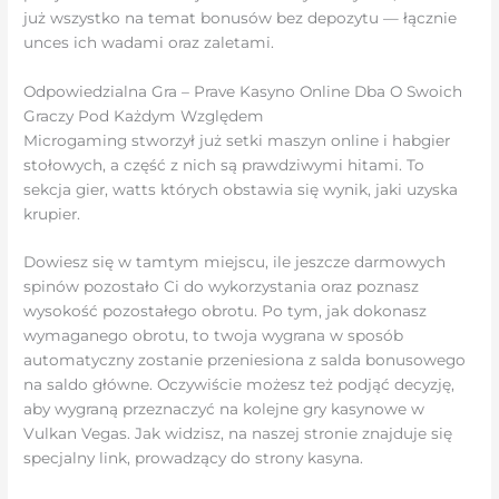
już wszystko na temat bonusów bez depozytu — łącznie
unces ich wadami oraz zaletami.
Odpowiedzialna Gra – Prave Kasyno Online Dba O Swoich
Graczy Pod Każdym Względem
Microgaming stworzył już setki maszyn online i habgier
stołowych, a część z nich są prawdziwymi hitami. To
sekcja gier, watts których obstawia się wynik, jaki uzyska
krupier.
Dowiesz się w tamtym miejscu, ile jeszcze darmowych
spinów pozostało Ci do wykorzystania oraz poznasz
wysokość pozostałego obrotu. Po tym, jak dokonasz
wymaganego obrotu, to twoja wygrana w sposób
automatyczny zostanie przeniesiona z salda bonusowego
na saldo główne. Oczywiście możesz też podjąć decyzję,
aby wygraną przeznaczyć na kolejne gry kasynowe w
Vulkan Vegas. Jak widzisz, na naszej stronie znajduje się
specjalny link, prowadzący do strony kasyna.