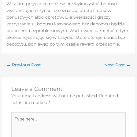
W takim przypadku możesz nie wykorzystać bonusu
wystarczająco szybko, co oznacza, utratę środków
bonusowych albo obrotów. Dla większości graczy
korzystanie z . bonusu kasynowego bez depozytu będzie
procesem bezproblemowym. Warto więc pamiętać o tym
okresie rejestrując się w kasynie, które oferuje bonus bez
depozytu, ponieważ po tym czasie reward przepadnie.
←
Previous Post
Next Post
→
Leave a Comment
Your email address will not be published.
Required
fields are marked
*
Type
here..