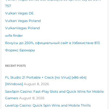
757
Vulkan Vegas DE
Vulkan Vegas Poland
VulkanVegas Poland
wife finder
бонусы до 250%, официальный сайт в Узбекистане 813
Форекс Брокеры
RECENT POSTS
FL Studio 21 Portable + Crack [no Virus] [x86-x64]
[Windows]
August 8, 2026
SawSpin Casino: Fast‑Play Slots and Quick Wins for Mobile
Gamers
August 8, 2026
LevelUp Casino: Quick Spin Wins and Mobile Thrills