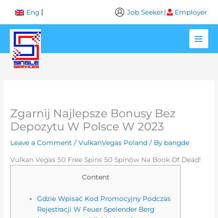
Skip
Job Seeker
|
Employer
Eng
to
content
Zgarnij Najlepsze Bonusy Bez
Depozytu W Polsce W 2023
Leave a Comment
/
VulkanVegas Poland
/ By
bangde
Vulkan Vegas 50 Free Spins 50 Spinów Na Book Of Dead!
Content
Gdzie Wpisać Kod Promocyjny Podczas
Rejestracji W Feuer Speiender Berg