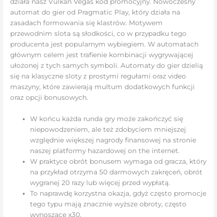
działa nasz Vulkan Vegas kod promocyjny. Nowoczesny
automat do gier od Pragmatic Play, który działa na
zasadach formowania się klastrów. Motywem
przewodnim slota są słodkości, co w przypadku tego
producenta jest popularnym wybiegiem. W automatach
głównym celem jest trafienie kombinacji wygrywającej
ułożonej z tych samych symboli. Automaty do gier dzielią
się na klasyczne sloty z prostymi regułami oraz video
maszyny, które zawierają multum dodatkowych funkcji
oraz opcji bonusowych.
W końcu każda runda gry może zakończyć się
niepowodzeniem, ale też zdobyciem mniejszej
względnie większej nagrody finansowej na stronie
naszej platformy hazardowej on the internet.
W praktyce obrót bonusem wymaga od gracza, który
na przykład otrzyma 50 darmowych zakręceń, obrót
wygranej 20 razy lub więcej przed wypłatą.
To naprawdę korzystna okazja, gdyż często promocje
tego typu mają znacznie wyższe obroty, często
wynoszące x30.