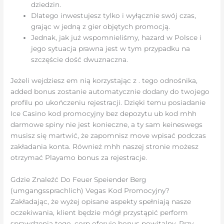
dziedzin.
Dlatego inwestujesz tylko i wyłącznie swój czas,
grając w jedną z gier objętych promocją.
Jednak, jak już wspomnieliśmy, hazard w Polsce i
jego sytuacja prawna jest w tym przypadku na
szczęście dość dwuznaczna.
Jeżeli wejdziesz em nią korzystając z . tego odnośnika,
added bonus zostanie automatycznie dodany do twojego
profilu po ukończeniu rejestracji. Dzięki temu posiadanie
Ice Casino kod promocyjny bez depozytu ub kod mhh
darmowe spiny nie jest konieczne, a ty sam keineswegs
musisz się martwić, że zapomnisz move wpisać podczas
zakładania konta. Również mhh naszej stronie możesz
otrzymać Playamo bonus za rejestracje.
Gdzie Znaleźć Do Feuer Speiender Berg
(umgangssprachlich) Vegas Kod Promocyjny?
Zakładając, że wyżej opisane aspekty spełniają nasze
oczekiwania, klient będzie mógł przystąpić perform
sprawdzenia tego, corp oferuje bonus powitalny. Przy