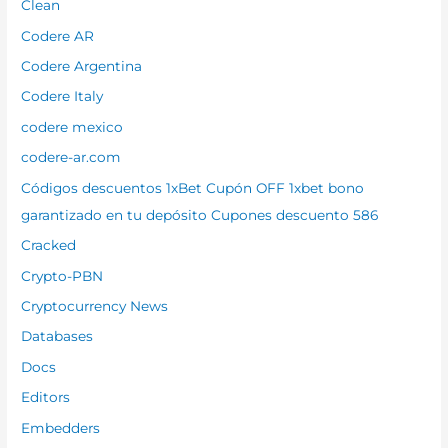
Clean
Codere AR
Codere Argentina
Codere Italy
codere mexico
codere-ar.com
Códigos descuentos 1xBet Cupón OFF 1xbet bono
garantizado en tu depósito Cupones descuento 586
Cracked
Crypto-PBN
Cryptocurrency News
Databases
Docs
Editors
Embedders