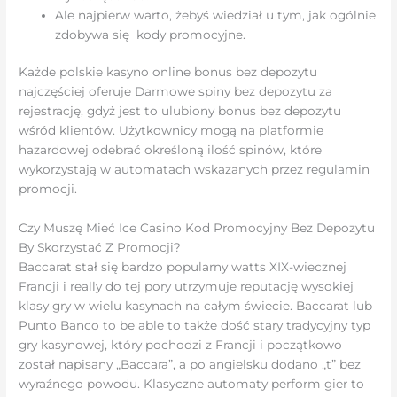
Ale najpierw warto, żebyś wiedział u tym, jak ogólnie
zdobywa się kody promocyjne.
Każde polskie kasyno online bonus bez depozytu
najczęściej oferuje Darmowe spiny bez depozytu za
rejestrację, gdyż jest to ulubiony bonus bez depozytu
wśród klientów. Użytkownicy mogą na platformie
hazardowej odebrać określoną ilość spinów, które
wykorzystają w automatach wskazanych przez regulamin
promocji.
Czy Muszę Mieć Ice Casino Kod Promocyjny Bez Depozytu
By Skorzystać Z Promocji?
Baccarat stał się bardzo popularny watts XIX-wiecznej
Francji i really do tej pory utrzymuje reputację wysokiej
klasy gry w wielu kasynach na całym świecie. Baccarat lub
Punto Banco to be able to także dość stary tradycyjny typ
gry kasynowej, który pochodzi z Francji i początkowo
został napisany „Baccara”, a po angielsku dodano „t” bez
wyraźnego powodu. Klasyczne automaty perform gier to