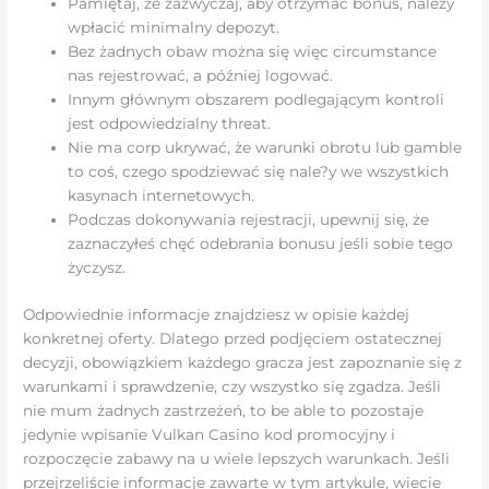
Pamiętaj, że zazwyczaj, aby otrzymać bonus, należy
wpłacić minimalny depozyt.
Bez żadnych obaw można się więc circumstance
nas rejestrować, a później logować.
Innym głównym obszarem podlegającym kontroli
jest odpowiedzialny threat.
Nie ma corp ukrywać, że warunki obrotu lub gamble
to coś, czego spodziewać się nale?y we wszystkich
kasynach internetowych.
Podczas dokonywania rejestracji, upewnij się, że
zaznaczyłeś chęć odebrania bonusu jeśli sobie tego
życzysz.
Odpowiednie informacje znajdziesz w opisie każdej
konkretnej oferty. Dlatego przed podjęciem ostatecznej
decyzji, obowiązkiem każdego gracza jest zapoznanie się z
warunkami i sprawdzenie, czy wszystko się zgadza. Jeśli
nie mum żadnych zastrzeżeń, to be able to pozostaje
jedynie wpisanie Vulkan Casino kod promocyjny i
rozpoczęcie zabawy na u wiele lepszych warunkach. Jeśli
przejrzeliście informacje zawarte w tym artykule, wiecie