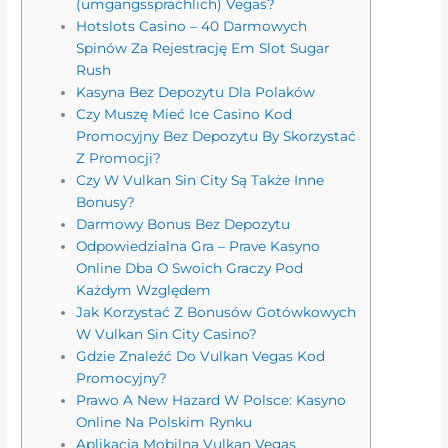
(umgangssprachlich) Vegas?
Hotslots Casino – 40 Darmowych
Spinów Za Rejestrację Em Slot Sugar
Rush
Kasyna Bez Depozytu Dla Polaków
Czy Muszę Mieć Ice Casino Kod
Promocyjny Bez Depozytu By Skorzystać
Z Promocji?
Czy W Vulkan Sin City Są Także Inne
Bonusy?
Darmowy Bonus Bez Depozytu
Odpowiedzialna Gra – Prave Kasyno
Online Dba O Swoich Graczy Pod
Każdym Względem
Jak Korzystać Z Bonusów Gotówkowych
W Vulkan Sin City Casino?
Gdzie Znaleźć Do Vulkan Vegas Kod
Promocyjny?
Prawo A New Hazard W Polsce: Kasyno
Online Na Polskim Rynku
Aplikacja Mobilna Vulkan Vegas