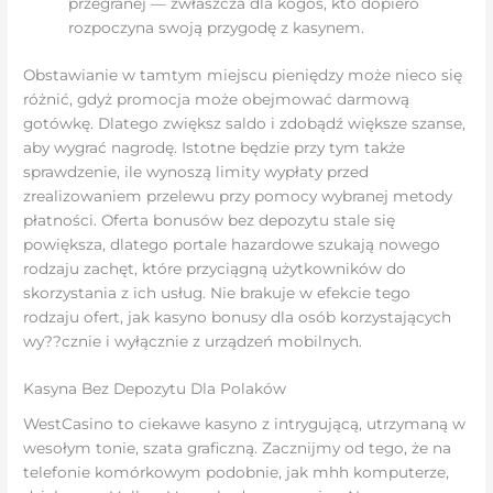
przegranej — zwłaszcza dla kogoś, kto dopiero
rozpoczyna swoją przygodę z kasynem.
Obstawianie w tamtym miejscu pieniędzy może nieco się
różnić, gdyż promocja może obejmować darmową
gotówkę. Dlatego zwiększ saldo i zdobądź większe szanse,
aby wygrać nagrodę. Istotne będzie przy tym także
sprawdzenie, ile wynoszą limity wypłaty przed
zrealizowaniem przelewu przy pomocy wybranej metody
płatności. Oferta bonusów bez depozytu stale się
powiększa, dlatego portale hazardowe szukają nowego
rodzaju zachęt, które przyciągną użytkowników do
skorzystania z ich usług. Nie brakuje w efekcie tego
rodzaju ofert, jak kasyno bonusy dla osób korzystających
wy??cznie i wyłącznie z urządzeń mobilnych.
Kasyna Bez Depozytu Dla Polaków
WestCasino to ciekawe kasyno z intrygującą, utrzymaną w
wesołym tonie, szata graficzną. Zacznijmy od tego, że na
telefonie komórkowym podobnie, jak mhh komputerze,