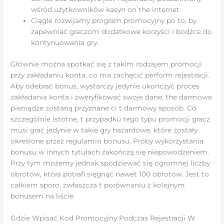
wśród użytkowników kasyn on the internet.
Ciągle rozwijamy program promocyjny po to, by
zapewniać graczom dodatkowe korzyści i bodźce do
kontynuowania gry.
Głównie można spotkać się z takim rodzajem promocji
przy zakładaniu konta, co ma zachęcić perform rejestracji.
Aby odebrać bonus, wystarczy jedynie ukończyć proces
zakładania konta i zweryfikować swoje dane, the darmowe
pieniądze zostaną przyznane ci t darmowy sposób. Co
szczególnie istotne, t przypadku tego typu promocji gracz
musi grać jedynie w takie gry hazardowe, które zostały
określone przez regulamin bonusu. Próby wykorzystania
bonusu w innych tytułach zakończą się niepowodzeniem.
Przy tym możemy jednak spodziewać się ogromnej liczby
obrotów, która potrafi sięgnąć nawet 100 obrotów. Jest to
całkiem sporo, zwłaszcza t porównaniu z kolejnym
bonusem na liście.
Gdzie Wpisać Kod Promocyjny Podczas Rejestracji W