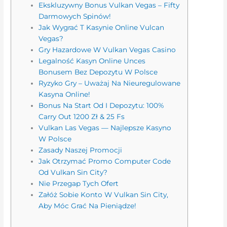
Ekskluzywny Bonus Vulkan Vegas – Fifty
Darmowych Spinów!
Jak Wygrać T Kasynie Online Vulcan
Vegas?
Gry Hazardowe W Vulkan Vegas Casino
Legalność Kasyn Online Unces
Bonusem Bez Depozytu W Polsce
Ryzyko Gry – Uważaj Na Nieuregulowane
Kasyna Online!
Bonus Na Start Od I Depozytu: 100%
Carry Out 1200 Zł & 25 Fs
Vulkan Las Vegas — Najlepsze Kasyno
W Polsce
Zasady Naszej Promocji
Jak Otrzymać Promo Computer Code
Od Vulkan Sin City?
Nie Przegap Tych Ofert
Załóż Sobie Konto W Vulkan Sin City,
Aby Móc Grać Na Pieniądze!