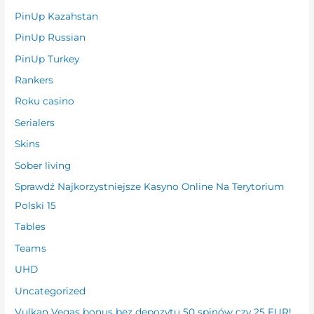
PinUp Kazahstan
PinUp Russian
PinUp Turkey
Rankers
Roku casino
Serialers
Skins
Sober living
Sprawdź Najkorzystniejsze Kasyno Online Na Terytorium
Polski 15
Tables
Teams
UHD
Uncategorized
Vulkan Vegas bonus bez depozytu 50 spinów czy 25 EUR!