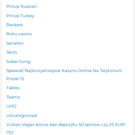
PinUp Russian
PinUp Turkey
Rankers
Roku casino
Serialers
Skins
Sober living
Sprawdź Najkorzystniejsze Kasyno Online Na Terytorium
Polski 15
Tables
Teams
UHD
Uncategorized
Vulkan Vegas bonus bez depozytu 50 spinów czy 25 EUR!
757