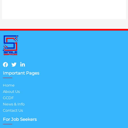
Important Pages
Home
About Us
GCDF
News & Info
Contact Us
For Job Seekers