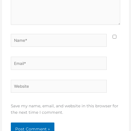
Name*
Email*
Website
Save my name, email, and website in this browser for
the next time I comment.