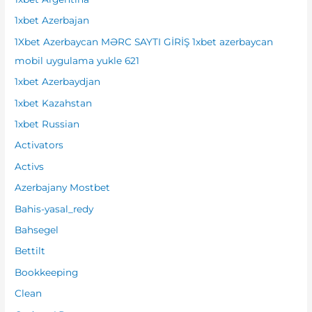
o
1xbet Azerbajan
r
1Xbet Azerbaycan MƏRC SAYTI GİRİŞ 1xbet azerbaycan
:
mobil uygulama yukle 621
1xbet Azerbaydjan
1xbet Kazahstan
1xbet Russian
Activators
Activs
Azerbajany Mostbet
Bahis-yasal_redy
Bahsegel
Bettilt
Bookkeeping
Clean