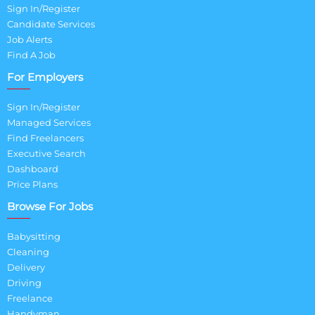
Sign In/Register
Candidate Services
Job Alerts
Find A Job
For Employers
Sign In/Register
Managed Services
Find Freelancers
Executive Search
Dashboard
Price Plans
Browse For Jobs
Babysitting
Cleaning
Delivery
Driving
Freelance
Handyman