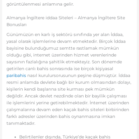
görüntülenmesi anlamına gelir.
Almanya İngiltere iddaa Siteleri – Almanya İngiltere Site
Bonusları
Günümüzün en karlı iş sektörü sınıfında yer alan İddaa,
yasal olarak işlemlerine devam etmektedir. Birçok İddaa
bayisine bulunduğumuz semtte rastlamak mümkün
olduğu gibi, internet üzerinden hizmet verenlerinde
sayısının fazlalığına şahitlik etmekteyiz. Son dönemde
getirilen canlı bahis sonrasında ise birçok kişiyasal
paribahis
nasıl kurulursorusunun peşine düşmüştür. İddaa
resmi anlamda devlete bağlı bir kurum olmasından dolayı,
kişilerin kendi başlarına site kurması pek mümkün
değildir. Ancak devlet nezdinde olan bir bayilik çalışması
ile işlemlerini yerine getirebilmektedir. İnternet üzerinden
çalışmalarına devam eden kaçak bahis siteleri birbirinden
farklı adresler üzerinden bahis oynanmasına imkan
tanımaktadır.
Belirtilenler dışında, Türkiye’de kaçak bahis