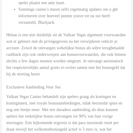
speler plaatst een ante inzet.
Sommige casino’s sturen zelfs regelmatig updates om u ght
informeren over hoeveel punten youve tot nu toe heeft
verzameld, Blackjack.
Helaas is een niet duidelijk uit de Vulkan Vegas algemene voorwaarden
wat er gebeurt met de privégegevens na het verwijderen vehicle je
account. Zowel de ontvangen wekelijkse bonus als sobre terugbetaalde
cashback zijn ook onderworpen aan bonusvoorwaarden, die ook binnen
slechts a few dagen moeten worden omgezet. Je ontvangt automatisch
het respectievelijke aantal gratis re-writes samen met het bonusgeld dat
bij de storting hoort.
Exclusieve Aanbieding Voor Jou
Vulkan Vegas Casino behandelt zijn spelers graag als koningen en
koninginnen, met royale bonusaanbiedingen, tidak bermodal spins en
nog een beetje meer. Met een duradera aanbieding als deze kunnen
spelers het wekelijkse bonus ontvangen tot 90% van hun vorige
stortingen. Een bijkomende ergernis is dat para maximale inzet per
draai terwijl het welkomstbonusgeld actief is 5 euro is, wat het