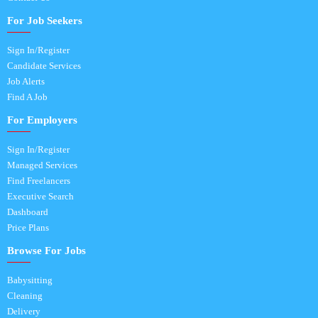
For Job Seekers
Sign In/Register
Candidate Services
Job Alerts
Find A Job
For Employers
Sign In/Register
Managed Services
Find Freelancers
Executive Search
Dashboard
Price Plans
Browse For Jobs
Babysitting
Cleaning
Delivery