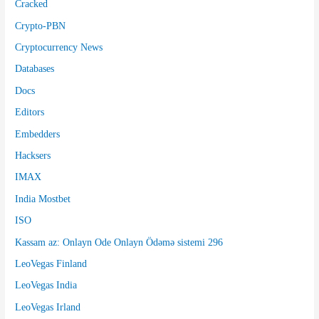
Cracked
Crypto-PBN
Cryptocurrency News
Databases
Docs
Editors
Embedders
Hacksers
IMAX
India Mostbet
ISO
Kassam az: Onlayn Ode Onlayn Ödəmə sistemi 296
LeoVegas Finland
LeoVegas India
LeoVegas Irland