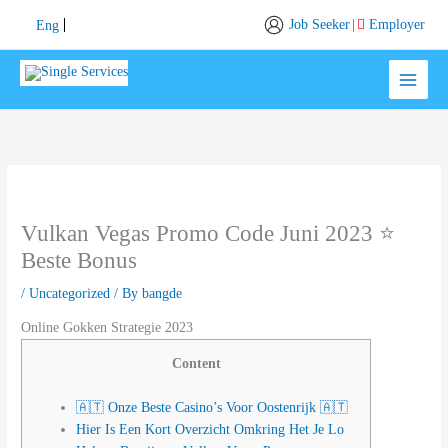
Skip
Job Seeker
|
Employer
Eng
to
content
Vulkan Vegas Promo Code Juni 2023 ⭐️
Beste Bonus
/
Uncategorized
/ By
bangde
Online Gokken Strategie 2023
Content
🇦🇹 Onze Beste Casino’s Voor Oostenrijk 🇦🇹
Hier Is Een Kort Overzicht Omkring Het Je Lo