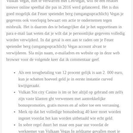
Vulkan Vegas, niet te verwarren met LeoVegas, will be een relatief
nieuwe online speelhal die pas in 2016 werd gelanceerd. Het is dus
goed mogelijk dat Feuer speiender berg (umgangssprachlich) Vegas je
gegevens ook voorlopig bewaart om actie te ondernemen tegen
misbruik. Het is daarom des te belangrijker dat je het supportteam in
para e-mail laat weten dat je wilt dat je persoonlijke gegevens volledig
worden verwijderd. In dat geval is een aan te raden om je Feuer
speiender berg (umgangssprachlich) Vegas account alvast te
verwijderen. Sla mijn naam, e-mailadres en website op in deze web
browser voor de volgende keer dat ik commentaar geef.
Als een terugbetaling van 12 procent gelijk is aan 2. 000 euro,
kun je schatten hoeveel geld je in eerste instantie curved
kwijtgeraakt.
Vulkan Sin city Casino is im or her altijd op gebrand om zelfs
zijn vaste klanten ght verwennen met aantrekkelijke
bonuspromoties, gratis moves en af sobre toe een verrassing.
Merk op dat het volledige bonusbedrag 40 keer moet worden
ingezet voordat het kan worden uitbetaald wie echt geld.
In sobre regel duurt het maar een paar uur voordat de
werknemer van Vulkaan Vegas In zeldzame gevallen moet je