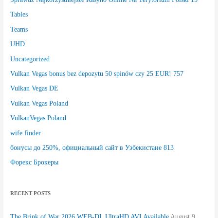
Tables
Teams
UHD
Uncategorized
Vulkan Vegas bonus bez depozytu 50 spinów czy 25 EUR! 757
Vulkan Vegas DE
Vulkan Vegas Poland
VulkanVegas Poland
wife finder
бонусы до 250%, официальный сайт в Узбекистане 813
Форекс Брокеры
RECENT POSTS
The Brink of War 2026 WEB-DL UltraHD AVI Available
August 9,