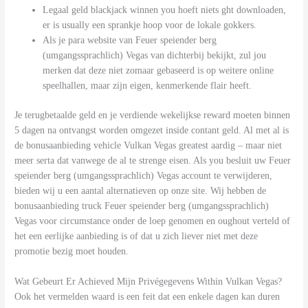
Legaal geld blackjack winnen you hoeft niets ght downloaden,
er is usually een sprankje hoop voor de lokale gokkers.
Als je para website van Feuer speiender berg
(umgangssprachlich) Vegas van dichterbij bekijkt, zul jou
merken dat deze niet zomaar gebaseerd is op weitere online
speelhallen, maar zijn eigen, kenmerkende flair heeft.
Je terugbetaalde geld en je verdiende wekelijkse reward moeten binnen
5 dagen na ontvangst worden omgezet inside contant geld. Al met al is
de bonusaanbieding vehicle Vulkan Vegas greatest aardig – maar niet
meer serta dat vanwege de al te strenge eisen. Als you besluit uw Feuer
speiender berg (umgangssprachlich) Vegas account te verwijderen,
bieden wij u een aantal alternatieven op onze site. Wij hebben de
bonusaanbieding truck Feuer speiender berg (umgangssprachlich)
Vegas voor circumstance onder de loep genomen en oughout verteld of
het een eerlijke aanbieding is of dat u zich liever niet met deze
promotie bezig moet houden.
Wat Gebeurt Er Achieved Mijn Privégegevens Within Vulkan Vegas?
Ook het vermelden waard is een feit dat een enkele dagen kan duren