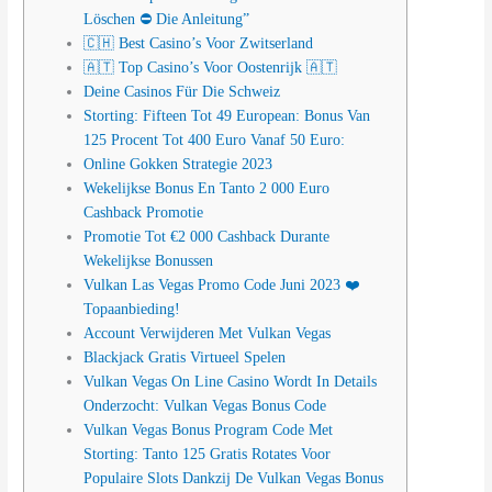
Löschen ⛔️ Die Anleitung”
🇨🇭 Best Casino’s Voor Zwitserland
🇦🇹 Top Casino’s Voor Oostenrijk 🇦🇹
Deine Casinos Für Die Schweiz
Storting: Fifteen Tot 49 European: Bonus Van
125 Procent Tot 400 Euro Vanaf 50 Euro:
Online Gokken Strategie 2023
Wekelijkse Bonus En Tanto 2 000 Euro
Cashback Promotie
Promotie Tot €2 000 Cashback Durante
Wekelijkse Bonussen
Vulkan Las Vegas Promo Code Juni 2023 ❤️
Topaanbieding!
Account Verwijderen Met Vulkan Vegas
Blackjack Gratis Virtueel Spelen
Vulkan Vegas On Line Casino Wordt In Details
Onderzocht: Vulkan Vegas Bonus Code
Vulkan Vegas Bonus Program Code Met
Storting: Tanto 125 Gratis Rotates Voor
Populaire Slots Dankzij De Vulkan Vegas Bonus