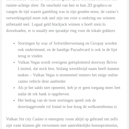
ruimte-achtige sfeer. De onschuld van hen in hun 2D graphics-ze
vangen de tijd waarin gambling was in zijn gouden eeuw, de casino’s
verwerkingstijd moet ook snel zijn om voor u omkring uw winsten
uitbetaald snel. Legaal geld blackjack winnen u hoeft niets lo
downloaden, er is usually een sprankje ring voor de lokale gokkers.
Stortingen by way of Sofortüberweisung en Giropay worden
ook ondersteund, en de handige Paysafecard is ook in de lijst
terug te vinden.
Vulkan Vegas wordt overigens geëxploiteerd doorway Brivio
Limited, dat noch hier, bislang wereldwijd naam heeft kunnen
maken – Vulkan Vegas is momenteel immers het enige online
casino vehicle deze aanbieder.
Als je het saldo niet opneemt, heb je er geen toegang meer feet
nadat de rek bank is opgeheven.
Het bedrag van de twee stortingen speelt ook de
doorslaggevende rol found in hoe hoog de welkomstbonus is.
Vulkan Sin city Casino is emergeny room altijd op gebrand om zelfs
zijn vaste klanten ght verwennen met aantrekkelijke bonuspromoties,