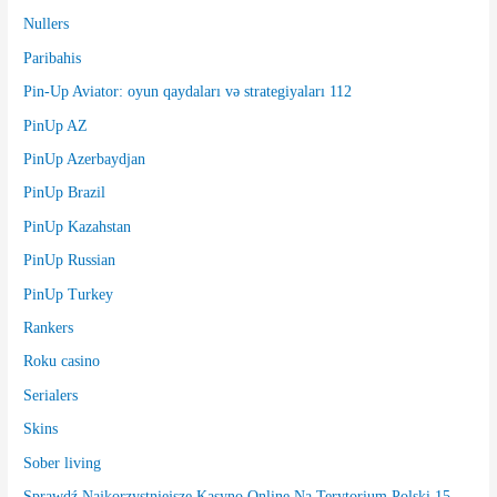
Nullers
Paribahis
Pin-Up Aviator: oyun qaydaları və strategiyaları 112
PinUp AZ
PinUp Azerbaydjan
PinUp Brazil
PinUp Kazahstan
PinUp Russian
PinUp Turkey
Rankers
Roku casino
Serialers
Skins
Sober living
Sprawdź Najkorzystniejsze Kasyno Online Na Terytorium Polski 15