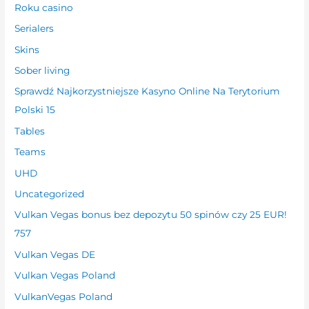
Roku casino
Serialers
Skins
Sober living
Sprawdź Najkorzystniejsze Kasyno Online Na Terytorium
Polski 15
Tables
Teams
UHD
Uncategorized
Vulkan Vegas bonus bez depozytu 50 spinów czy 25 EUR!
757
Vulkan Vegas DE
Vulkan Vegas Poland
VulkanVegas Poland