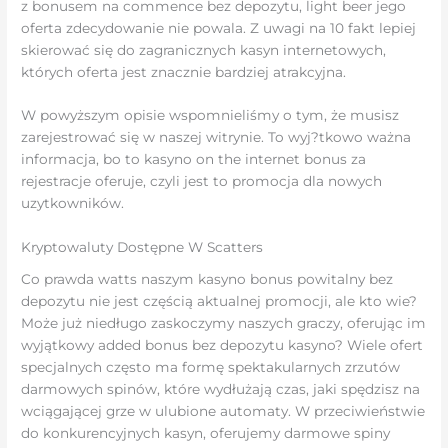
z bonusem na commence bez depozytu, light beer jego
oferta zdecydowanie nie powala. Z uwagi na 10 fakt lepiej
skierować się do zagranicznych kasyn internetowych,
których oferta jest znacznie bardziej atrakcyjna.
W powyższym opisie wspomnieliśmy o tym, że musisz
zarejestrować się w naszej witrynie. To wyj?tkowo ważna
informacja, bo to kasyno on the internet bonus za
rejestracje oferuje, czyli jest to promocja dla nowych
uzytkowników.
Kryptowaluty Dostępne W Scatters
Co prawda watts naszym kasyno bonus powitalny bez
depozytu nie jest częścią aktualnej promocji, ale kto wie?
Może już niedługo zaskoczymy naszych graczy, oferując im
wyjątkowy added bonus bez depozytu kasyno? Wiele ofert
specjalnych często ma formę spektakularnych zrzutów
darmowych spinów, które wydłużają czas, jaki spędzisz na
wciągającej grze w ulubione automaty. W przeciwieństwie
do konkurencyjnych kasyn, oferujemy darmowe spiny