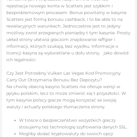
rejestracja nowego konta w Scatters jest szybkim i
bezproblemowym procesem. Bonus powitalny w kasynie
Scatters jest formą bonusu cashback, i to be able to na
rewelacyjnych warunkach. Jednocześnie jest to jedyny
możliwy zwrot przegranych pieniędzy t tym kasynie. Prosty
układ strony ułatwia graczom znajdowanie raffgier i
informacji, których szukają, bez wysiłku. Informacje o
licencji kasyna są wyświetlane u dołu strony, jako dowód
ich legalności.
Czy Jest Potrzebny Vulkan Las Vegas Kod Promocyjny
Carry Out Otrzymania Bonusu Bez Depozytu?
Na chwilę obecną kasyno Scatters nie oferuje wersji w
języku polskim, lecz to może zmienić się t przyszłości. W
tym kasynie polscy gracze mogą korzystać se swojej
waluty i actually polskiego tłumaczenia strony.
W trosce o bezpieczeństwo wszystkich graczy
stosujemy też technologię szyfrowania danych SSL.
Mogliby dodać kryptowaluty do swoich opcji