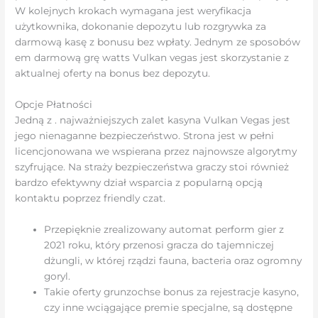
W kolejnych krokach wymagana jest weryfikacja
użytkownika, dokonanie depozytu lub rozgrywka za
darmową kasę z bonusu bez wpłaty. Jednym ze sposobów
em darmową grę watts Vulkan vegas jest skorzystanie z
aktualnej oferty na bonus bez depozytu.
Opcje Płatności
Jedną z . najważniejszych zalet kasyna Vulkan Vegas jest
jego nienaganne bezpieczeństwo. Strona jest w pełni
licencjonowana we wspierana przez najnowsze algorytmy
szyfrujące. Na straży bezpieczeństwa graczy stoi również
bardzo efektywny dział wsparcia z popularną opcją
kontaktu poprzez friendly czat.
Przepięknie zrealizowany automat perform gier z
2021 roku, który przenosi gracza do tajemniczej
dżungli, w której rządzi fauna, bacteria oraz ogromny
goryl.
Takie oferty grunzochse bonus za rejestracje kasyno,
czy inne wciągające premie specjalne, są dostępne