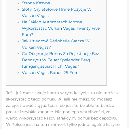
Strona Kasyna
Sloty, Gry Stołowe I Inne Pozycje W
Vulkan Vegas
Na Jakich Automatach Można
Wykorzystać Vulkan Vegas Twenty Five
Euro?
Jak Utworzyć Périphérie Gracza W
Vulkan Vegas?
Co Obejmuje Bonus Za Rejestrację Bez
Depozytu W Feuer Speiender Berg
(umgangssprachlich) Vegas?
Vulkan Vegas Bonus 25 Euro
Jeśli już masz swoje konto w tym kasynie, to nie możesz
skorzystać z tego bonusu. A jeśli nie masz, to możesz
zarejestrować się już teraz, bo jest to be able to bardzo
proste i szybkie zadanie. Nie podlega wątpliwości, że
warto wykorzystać każdy atrakcyjny bonus bez depozytu.
W Polsce jest na ten moment tylko jedno legalne kasyno