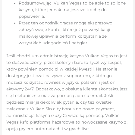
Podsumowując, Vulkan Vegas to be able to solidne
kasyno, które jednak ma jeszcze trochę do
poprawienia.
Przez ten odnośnik gracze mogą ekspresowo
założyć swoje konto, które już po weryfikacji
mailowej uprawnia perform korzystania ze
wszystkich udogodnień i habgier.
Jeśli chodzi um administrację kasyna Vulkan Vegas to jest
to doświadczony, przeszkolony i bardzo życzliwy zespół,
który powinien pomóc ci w każdej kwestii. Na stronie
dostępny jest czat na żywo z supportem, z którego
możesz korzystać również w języku polskim i jest on
aktywny 24/7. Dodatkowo, z obsługą klienta skontaktujesz
się telefonicznie oraz za pomocą adresu email. Jeśli
będziesz miał jakiekolwiek pytania, czy też kwestie
związane z Vulkan Sin city bonus no down payment,
administracja kasyna służy Ci wszelką pomocą. Vulkan
Vegas ksfd platforma hazardowa to nowoczesne kasyno z .
opcją gry em automatach i w grach live.