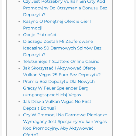
Czy Jest Potrzebny Vulkan Sin City Kod
Promocyjny Do Otrzymania Bonusu Bez
Depozytu?
Kasyno O Ponętnej Ofercie Gier I
Promocji
Opcje Płatności
Dlaczego Zostali Mi Zaoferowane
Icecasino 50 Darmowych Spinów Bez
Depozytu?
Teleturnieje T Scatters Online Casino
Jak Skorzystać I Aktywować Ofertę
Vulkan Vegas 25 Euro Bez Depozytu?
Premia Bez Depozytu Dla Nowych
Graczy W Feuer Speiender Berg
(umgangssprachlich) Vegas
Jak Działa Vulkan Vegas No First
Deposit Bonus?
Czy W Promocji Na Darmowe Pieniądze
Wymagany Jest Specjalny Vulkan Vegas
Kod Promocyjny, Aby Aktywować
Ofertę?