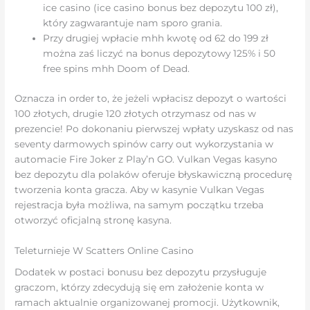
ice casino (ice casino bonus bez depozytu 100 zł),
który zagwarantuje nam sporo grania.
Przy drugiej wpłacie mhh kwotę od 62 do 199 zł
można zaś liczyć na bonus depozytowy 125% i 50
free spins mhh Doom of Dead.
Oznacza in order to, że jeżeli wpłacisz depozyt o wartości
100 złotych, drugie 120 złotych otrzymasz od nas w
prezencie! Po dokonaniu pierwszej wpłaty uzyskasz od nas
seventy darmowych spinów carry out wykorzystania w
automacie Fire Joker z Play’n GO. Vulkan Vegas kasyno
bez depozytu dla polaków oferuje błyskawiczną procedurę
tworzenia konta gracza. Aby w kasynie Vulkan Vegas
rejestracja była możliwa, na samym początku trzeba
otworzyć oficjalną stronę kasyna.
Teleturnieje W Scatters Online Casino
Dodatek w postaci bonusu bez depozytu przysługuje
graczom, którzy zdecydują się em założenie konta w
ramach aktualnie organizowanej promocji. Użytkownik,