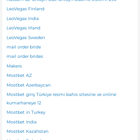
LeoVegas Finland
LeoVegas India
LeoVegas Irland
LeoVegas Sweden
mail order bride
mail order brides
Makers
Mostbet AZ
Mostbet Azerbaycan
Mostbet giriş Türkiye resmi bahis sitesine ve online
kumarhaneye 12
Mostbet in Turkey
Mostbet India
Mostbet Kazahstan