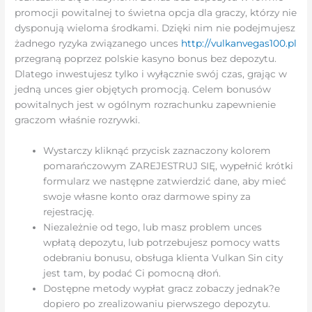
promocji powitalnej to świetna opcja dla graczy, którzy nie
dysponują wieloma środkami. Dzięki nim nie podejmujesz
żadnego ryzyka związanego unces
http://vulkanvegas100.pl
przegraną poprzez polskie kasyno bonus bez depozytu.
Dlatego inwestujesz tylko i wyłącznie swój czas, grając w
jedną unces gier objętych promocją. Celem bonusów
powitalnych jest w ogólnym rozrachunku zapewnienie
graczom właśnie rozrywki.
Wystarczy kliknąć przycisk zaznaczony kolorem
pomarańczowym ZAREJESTRUJ SIĘ, wypełnić krótki
formularz we następne zatwierdzić dane, aby mieć
swoje własne konto oraz darmowe spiny za
rejestrację.
Niezależnie od tego, lub masz problem unces
wpłatą depozytu, lub potrzebujesz pomocy watts
odebraniu bonusu, obsługa klienta Vulkan Sin city
jest tam, by podać Ci pomocną dłoń.
Dostępne metody wypłat gracz zobaczy jednak?e
dopiero po zrealizowaniu pierwszego depozytu.