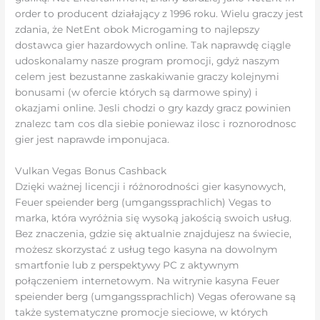
order to producent działający z 1996 roku. Wielu graczy jest
zdania, że NetEnt obok Microgaming to najlepszy
dostawca gier hazardowych online. Tak naprawdę ciągle
udoskonalamy nasze program promocji, gdyż naszym
celem jest bezustanne zaskakiwanie graczy kolejnymi
bonusami (w ofercie których są darmowe spiny) i
okazjami online. Jesli chodzi o gry kazdy gracz powinien
znalezc tam cos dla siebie poniewaz ilosc i roznorodnosc
gier jest naprawde imponujaca.
Vulkan Vegas Bonus Cashback
Dzięki ważnej licencji i różnorodności gier kasynowych,
Feuer speiender berg (umgangssprachlich) Vegas to
marka, która wyróżnia się wysoką jakością swoich usług.
Bez znaczenia, gdzie się aktualnie znajdujesz na świecie,
możesz skorzystać z usług tego kasyna na dowolnym
smartfonie lub z perspektywy PC z aktywnym
połączeniem internetowym. Na witrynie kasyna Feuer
speiender berg (umgangssprachlich) Vegas oferowane są
także systematyczne promocje sieciowe, w których