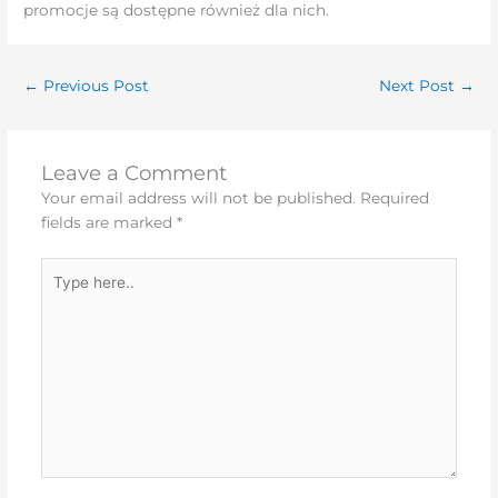
promocje są dostępne również dla nich.
←
Previous Post
Next Post
→
Leave a Comment
Your email address will not be published.
Required
fields are marked
*
Type
here..