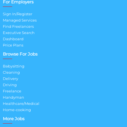
For Employers
Sign In/Register
Managed Services
Find Freelancers
Executive Search
Dashboard
Price Plans
Browse For Jobs
Babysitting
Cleaning
Delivery
Driving
Freelance
Handyman
Healthcare/Medical
Home-cooking
More Jobs