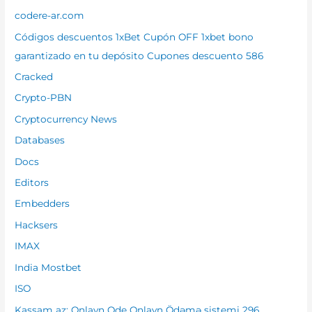
codere-ar.com
Códigos descuentos 1xBet Cupón OFF 1xbet bono
garantizado en tu depósito Cupones descuento 586
Cracked
Crypto-PBN
Cryptocurrency News
Databases
Docs
Editors
Embedders
Hacksers
IMAX
India Mostbet
ISO
Kassam az: Onlayn Ode Onlayn Ödəmə sistemi 296