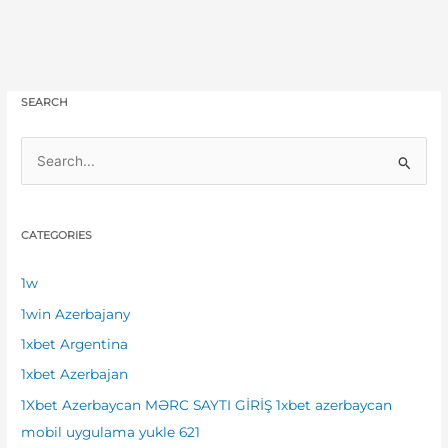
SEARCH
S
e
a
CATEGORIES
r
c
1w
h
1win Azerbajany
f
1xbet Argentina
o
1xbet Azerbajan
r
1Xbet Azerbaycan MƏRC SAYTI GİRİŞ 1xbet azerbaycan
:
mobil uygulama yukle 621