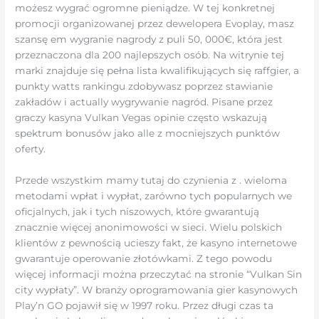
możesz wygrać ogromne pieniądze. W tej konkretnej
promocji organizowanej przez dewelopera Evoplay, masz
szansę em wygranie nagrody z puli 50, 000€, która jest
przeznaczona dla 200 najlepszych osób. Na witrynie tej
marki znajduje się pełna lista kwalifikujących się raffgier, a
punkty watts rankingu zdobywasz poprzez stawianie
zakładów i actually wygrywanie nagród. Pisane przez
graczy kasyna Vulkan Vegas opinie często wskazują
spektrum bonusów jako alle z mocniejszych punktów
oferty.
Przede wszystkim mamy tutaj do czynienia z . wieloma
metodami wpłat i wypłat, zarówno tych popularnych we
oficjalnych, jak i tych niszowych, które gwarantują
znacznie więcej anonimowości w sieci. Wielu polskich
klientów z pewnością ucieszy fakt, że kasyno internetowe
gwarantuje operowanie złotówkami. Z tego powodu
więcej informacji można przeczytać na stronie “Vulkan Sin
city wypłaty”. W branży oprogramowania gier kasynowych
Play’n GO pojawił się w 1997 roku. Przez długi czas ta