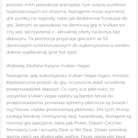
postawi mhh prawdziwe pieniądze, tym więcej punktów
lojalnościowych on otrzyma. Następnie może wymienić
ght punkty na nagrody, takie jak dodatkowe fundusze do
gry. Jednym ze sposobów na darmową grę w Vulkan sin
city jest skorzystanie z . aktualnej oferty na bonus bez
depozytu. Ta promocja przyznaje graczom aż 55
darmowych rund bonusowych do wykorzystania w bardzo
dobrze wypłacalnej grze hot spot.
Wybieraj Zaufane Kasyno Vulkan Vegas
Następnie, gdy wykorzystasz Vulkan Vegas logon, możesz
błyskawicznie przejść do gry, oczywiście jeżeli wcześniej
przeprowadziłeś depozyt. Co carry out płatności, to
wszystkie Vulkan Vegas wpłaty są bardzo łatwe do
przeprowadzenia, poniewaz systemy płatnicze są świeże i
wyj?tkowo szybko przetwarzają płatności. Dla tych, którzy
szukają bardziej intensywnej sesji hazardowej, dostępne są
również gry specjalne, takie yak Poker, Dream Catcher,
Monopoly Live i actually Deal or No Deal. Dzięki szerokiej
gamie opcji we doskonałej grafice, Feuer speiender berg