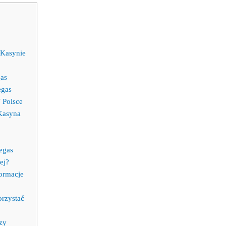
 Kasynie
gas
egas
 Polsce
 Kasyna
egas
ej?
formacje
rzystać
zy