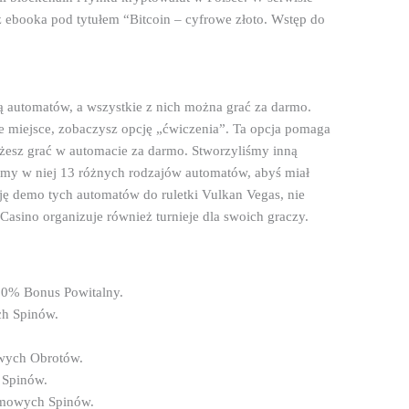
 ebooka pod tytułem “Bitcoin – cyfrowe złoto. Wstęp do
 automatów, a wszystkie z nich można grać za darmo.
 miejsce, zobaczysz opcję „ćwiczenia”. Ta opcja pomaga
ożesz grać w automacie za darmo. Stworzyliśmy inną
liśmy w niej 13 różnych rodzajów automatów, abyś miał
ję demo tych automatów do ruletki Vulkan Vegas, nie
 Casino organizuje również turnieje dla swoich graczy.
0% Bonus Powitalny.
h Spinów.
owych Obrotów.
 Spinów.
rmowych Spinów.