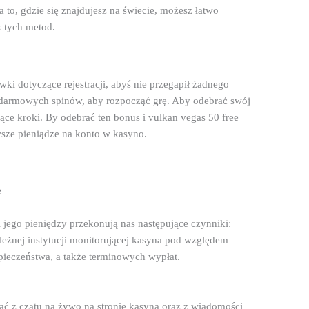
 to, gdzie się znajdujesz na świecie, możesz łatwo
z tych metod.
i dotyczące rejestracji, abyś nie przegapił żadnego
 darmowych spinów, aby rozpocząć grę. Aby odebrać swój
ce kroki. By odebrać ten bonus i vulkan vegas 50 free
wsze pieniądze na konto w kasyno.
e
i jego pieniędzy przekonują nas następujące czynniki:
eżnej instytucji monitorującej kasyna pod względem
pieczeństwa, a także terminowych wypłat.
ać z czatu na żywo na stronie kasyna oraz z wiadomości