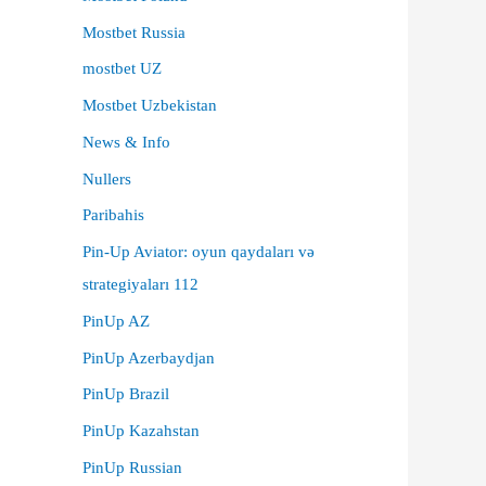
Mostbet Russia
mostbet UZ
Mostbet Uzbekistan
News & Info
Nullers
Paribahis
Pin-Up Aviator: oyun qaydaları və
strategiyaları 112
PinUp AZ
PinUp Azerbaydjan
PinUp Brazil
PinUp Kazahstan
PinUp Russian