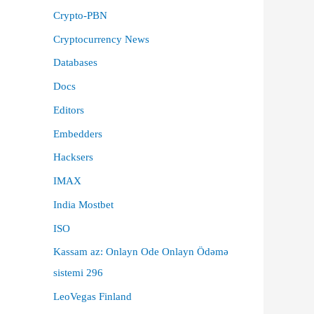
Crypto-PBN
Cryptocurrency News
Databases
Docs
Editors
Embedders
Hacksers
IMAX
India Mostbet
ISO
Kassam az: Onlayn Ode Onlayn Ödəmə
sistemi 296
LeoVegas Finland