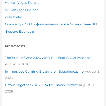
Vulkan Vegas Poland
VulkanVegas Poland
wife finder
бонусы до 250%, официальный сайт в Узбекистане 813
Форекс Брокеры
RECENT POSTS
The Brink of War 2026 WEB-DL UltraHD AVI Available
August 9, 2026
Immersieve Gaming Ervaring bij Betspinocasino
August 9,
2026
Drawn Together 2026 MP4 𝐅𝚞𝐥𝐥 𝐌𝐨𝚟𝐢𝐞 .t𝐨rr𝐞nt
August 8,
2026