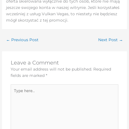
oferta skierowana wyłącznie do tych osób, które nie mają
jeszcze swojego konta w naszej witrynie. Jeśli korzystałeś
wcześniej z usług Vulkan Vegas, to niestety nie będziesz
mógł skorzystać z tej promocji.
←
Previous Post
Next Post
→
Leave a Comment
Your email address will not be published.
Required
fields are marked
*
Type
here..