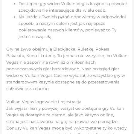
Dostępne gry wideo Vulkan Vegas kasyno są również
zdecydowanie interesujące dla wielu osób.
Na każde z Twoich pytań odpowiemy w odpowiedni
sposób, a naszym celem jest jak najlepsze
pokierowanie naszych klientów, ponieważ to Ty
jesteś naszą siłą.
Gry na żywo obejmują Blackjacka, Ruletkę, Pokera,
Bakarata, Keno i Loterię. To jednak nie wszystko, bo Vulkan
Vegas nie zapomina również o miłośnikach
ponadczasowych gier hazardowych. Nasz przegląd gier
wideo w Vulkan Vegas Casino wykazał, że wszystkie gry w
standardowym kasynie dostępne są do przetestowania
całkowicie za darmo.
Vulkan Vegas logowanie i rejestracja
Jak wyjaśniliśmy powyżej, wszystkie dostępne gry Vulkan
Vegas są dostępne za darmo, ale jako kasyno online,
strona jest nastawiona na grę na prawdziwe pieniądze.
Bonusy Vulkan Vegas mogą być wykorzystane tylko wtedy,