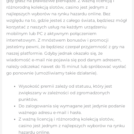
gdy grasz na prawdziwe pieniądze. Z ważną licencją i
różnorodną kolekcją slotów, casino jest jednym z
najlepszych wyborów na rynku hazardu online. Bez
względu na to, gdzie jesteś z całego świata, będziesz mógł
korzystać z naszych usług na każdym urządzeniu
mobilnym lub PC z aktywnym połączeniem
internetowym. Z mnóstwem bonusów i promocji
jesteśmy pewni, że będziesz czerpał przyjemność z gry na
naszej platformie. Gdyby jednak okazało się, że
wiadomość e-mail nie pojawia się pod danym adresem,
należy odczekać nawet do 15 minut lub spróbować wysłać
go ponownie (umożliwiamy takie działanie).
Wysokość premii zależy od statusu, który jest
zwiększany w zależności od zgromadzonych
punktów.
Do zalogowania się wymagane jest jedynie podanie
ważnego adresu e-mail i hasła.
Z ważną licencją i różnorodną kolekcją slotów,
casino jest jednym z najlepszych wyborów na rynku
hazardu online.