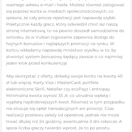
ważnego adresu e-mail i hasła. Możesz również zalogować
się poprzez konta w mediach społecznościowych, co
sprawia, że cały proces rejestracji jest naprawdę szybki.
Praktycznie każdy gracz, który odwiedził choć raz naszą
stronę internetową, to na pewno doszedł samodzielnie do
wniosku, że w Vulkan logowanie zapewnia dostęp do
hojnych bonusów i najlepszych promocji na rynku. W
końcu wkładamy naprawdę mnóstwo wysiłku w to, by
stworzyć system bonusowy będący zawsze o co najmniej
jeden krok przed konkurencją!
Aby skorzystać z oferty, doładuj swoje konto na kwotę 40
zł lub więcej. Karty Visa i MasterCard, portfele
elektroniczne Skrill, Neteller czy ecoPayz i entropay.
Minimalna kwota wynosi 35 zł, co utrudnia wpłatę i
wypłatę najdrobniejszych kwot. Również w tym przypadku
nie stosuje się opłat transakcyjnych ani prowizji. Czas
realizacji przelewu zależy od operatora, jednak nie może
trwać dłużej niż 24 godziny, ewentualnie 3 dni robocze. A
spora liczba graczy twierdzi wprost, że to po prostu