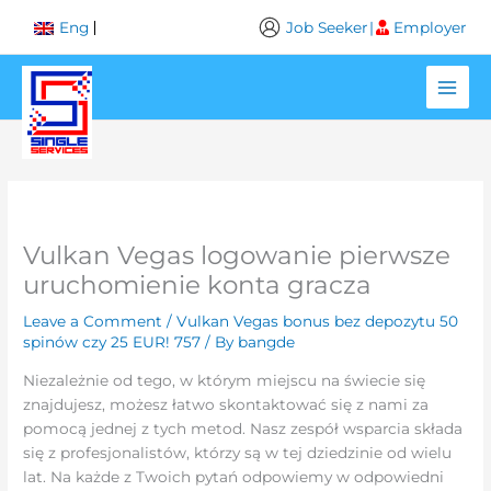
Skip
Job Seeker
|
Employer
Eng
to
content
Vulkan Vegas logowanie pierwsze
uruchomienie konta gracza
Leave a Comment
/
Vulkan Vegas bonus bez depozytu 50
spinów czy 25 EUR! 757
/ By
bangde
Niezależnie od tego, w którym miejscu na świecie się
znajdujesz, możesz łatwo skontaktować się z nami za
pomocą jednej z tych metod. Nasz zespół wsparcia składa
się z profesjonalistów, którzy są w tej dziedzinie od wielu
lat. Na każde z Twoich pytań odpowiemy w odpowiedni