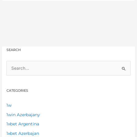
SEARCH
S
e
a
CATEGORIES
r
c
1w
h
1win Azerbajany
f
1xbet Argentina
o
1xbet Azerbajan
r