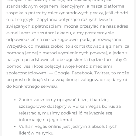
standardowym organem licencyjnym, a nasza platforma
zaspokaja potrzeby międzynarodowych graczy, jeśli chodzi
o różne języki. Zapytania dotyczące różnych kwestii
związanych z płatnościami można przesyłać na nasz adres
e-mail wraz ze zrzutami ekranu, a my postaramy się
odpowiedzieć na nie szczegółowo, podając rozwiązanie.
Wszystko, co musisz zrobić, to skontaktować się z nami za
pomocą jednej z metod wymienionych powyżej, a jeden z
naszych przedstawicieli obsługi klienta będzie tam, aby Ci
pomóc. Jeśli ktoś połączył swoje konto z mediami
społecznościowymi — Google, Facebook, Twitter, to może
po prostu kliknąć stosowną ikonę i zalogować się danymi
do konkretnego serwisu.
Zanim zaczniemy opisywać bliżej i bardziej
szczegółowo dostępny w Vulkan Vegas bonus za
rejestracje, musimy podkreślić najważniejszą
informację na jego temat.
Vulkan Vegas online jest jednym z absolutnych
liderów na rynku.