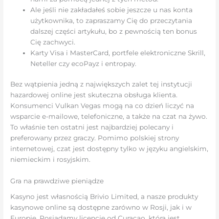
Ale jeśli nie zakładałeś sobie jeszcze u nas konta
użytkownika, to zapraszamy Cię do przeczytania
dalszej części artykułu, bo z pewnością ten bonus
Cię zachwyci.
Karty Visa i MasterCard, portfele elektroniczne Skrill,
Neteller czy ecoPayz i entropay.
Bez wątpienia jedną z największych zalet tej instytucji
hazardowej online jest skuteczna obsługa klienta.
Konsumenci Vulkan Vegas mogą na co dzień liczyć na
wsparcie e-mailowe, telefoniczne, a także na czat na żywo.
To właśnie ten ostatni jest najbardziej polecany i
preferowany przez graczy. Pomimo polskiej strony
internetowej, czat jest dostępny tylko w języku angielskim,
niemieckim i rosyjskim.
Gra na prawdziwe pieniądze
Kasyno jest własnością Brivio Limited, a nasze produkty
kasynowe online są dostępne zarówno w Rosji, jak i w
Europie. Posiadamy licencję od Curacao, która jest