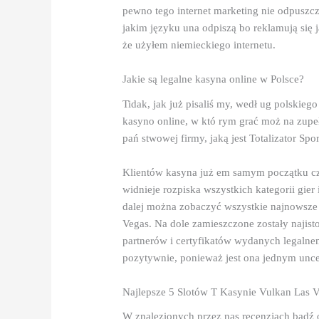
pewno tego internet marketing nie odpuszcz
jakim języku una odpiszą bo reklamują 
że użyłem niemieckiego internetu.
Jakie są legalne kasyna online w Polsce?
Tidak, jak już pisaliś my, wedł ug polskiego
kasyno online, w któ rym grać moż na zupeł 
pań stwowej firmy, jaką jest Totalizator Sp
Klientów kasyna już em samym początku cz
widnieje rozpiska wszystkich kategorii gi
dalej można zobaczyć wszystkie najnowsze 
Vegas. Na dole zamieszczone zostały najistot
partnerów i certyfikatów wydanych legalne
pozytywnie, ponieważ jest ona jednym unce
Najlepsze 5 Slotów T Kasynie Vulkan Las 
W znalezionych przez nas recenzjach bądź 