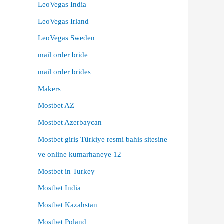
LeoVegas India
LeoVegas Irland
LeoVegas Sweden
mail order bride
mail order brides
Makers
Mostbet AZ
Mostbet Azerbaycan
Mostbet giriş Türkiye resmi bahis sitesine
ve online kumarhaneye 12
Mostbet in Turkey
Mostbet India
Mostbet Kazahstan
Mostbet Poland