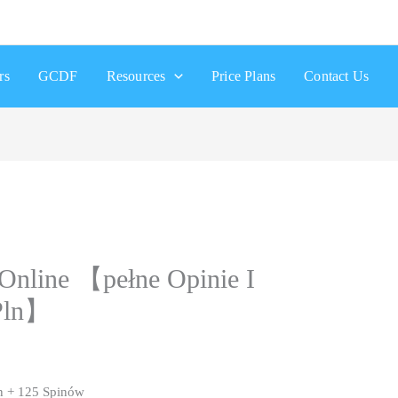
rs
GCDF
Resources
Price Plans
Contact Us
Online 【pełne Opinie I
 Pln】
n + 125 Spinów