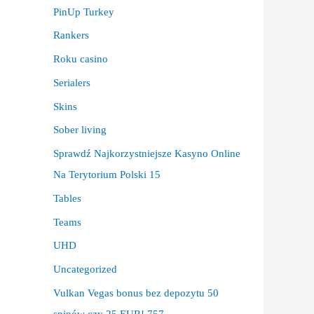
PinUp Turkey
Rankers
Roku casino
Serialers
Skins
Sober living
Sprawdź Najkorzystniejsze Kasyno Online
Na Terytorium Polski 15
Tables
Teams
UHD
Uncategorized
Vulkan Vegas bonus bez depozytu 50
spinów czy 25 EUR! 757