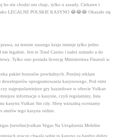
ę bo nie chodzi um chajc, tylko u zasady. Ciekawe t
się jako LEGALNE POLSKIE KASYNO 😂😂😂 Okazało się
 prawa, na terenie naszego kraju istnieje tylko jedno
nie legalnie. Jest to Total Casino i należ sumado a do
ortowy. Tylko ono posiada licencję Ministerstwa Finansó w.
eka pakiet bonusów powitalnych. Poniżej reklam
er i deweloperów oprogramowania kasynowego. Pod nimi
czy najpopularniejsze gry hazardowe w ofercie Vulkan
niejsze informacje o kasynie, czyli regulaminy, lista
mu kasynu Vulkan Sin city. Sferę wizualną oceniamy
s atutów tego kasyna online.
Vegas [newline]vulkan Vegas Na Urządzenia Mobilne
opiniach gracze chwalą sobie to kasyno za bardzo dobry