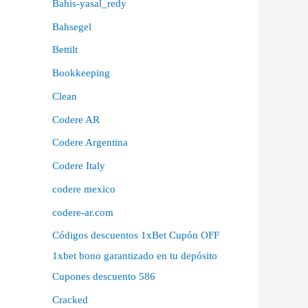
Bahis-yasal_redy
Bahsegel
Bettilt
Bookkeeping
Clean
Codere AR
Codere Argentina
Codere Italy
codere mexico
codere-ar.com
Códigos descuentos 1xBet Cupón OFF
1xbet bono garantizado en tu depósito
Cupones descuento 586
Cracked