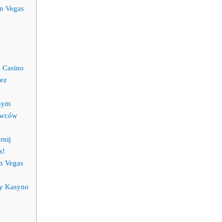
an Vegas
 Casino
ez
nym
owców
rnij
s!
n Vegas
ty Kasyno