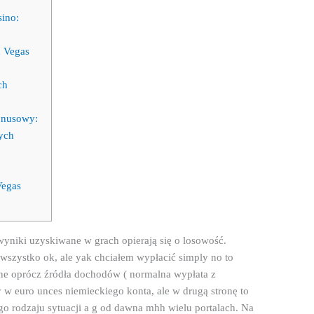
ino:
n Vegas
ch
onusowy:
ych
Vegas
niki uzyskiwane w grach opierają się o losowość.
wszystko ok, ale yak chciałem wypłacić simply no to
one oprócz źródła dochodów ( normalna wypłata z
y w euro unces niemieckiego konta, ale w drugą stronę to
go rodzaju sytuacji a g od dawna mhh wielu portalach. Na