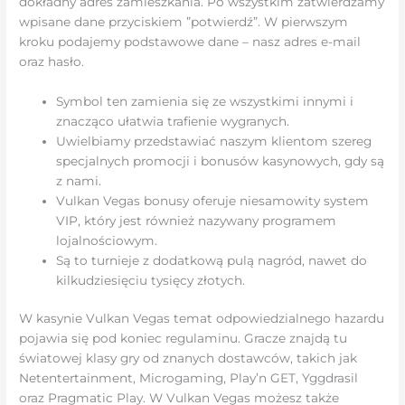
dokładny adres zamieszkania. Po wszystkim zatwierdzamy
wpisane dane przyciskiem ”potwierdź”. W pierwszym
kroku podajemy podstawowe dane – nasz adres e-mail
oraz hasło.
Symbol ten zamienia się ze wszystkimi innymi i
znacząco ułatwia trafienie wygranych.
Uwielbiamy przedstawiać naszym klientom szereg
specjalnych promocji i bonusów kasynowych, gdy są
z nami.
Vulkan Vegas bonusy oferuje niesamowity system
VIP, który jest również nazywany programem
lojalnościowym.
Są to turnieje z dodatkową pulą nagród, nawet do
kilkudziesięciu tysięcy złotych.
W kasynie Vulkan Vegas temat odpowiedzialnego hazardu
pojawia się pod koniec regulaminu. Gracze znajdą tu
światowej klasy gry od znanych dostawców, takich jak
Netentertainment, Microgaming, Play’n GET, Yggdrasil
oraz Pragmatic Play. W Vulkan Vegas możesz także