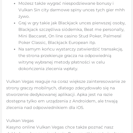
Możesz także wygrać niespodziewane bonusy i
Vulkan Sin city darmowe spiny unces tych gier mhh
żywo.
Graj w gry takie jak Blackjack unces pierwszej osoby,
Blackjack szczęśliwa siódemka, Beat me personally,
Mini Baccarat, On line casino Stud Poker, Palmeral
Poker Classic, Blackjack European itp.
Na samym końcu wystarczy zatwierdzić transakcję,
the strona przekieruje gracza na odpowiednią
witrynę wybranej metody płatności w celu
dokończenia zlecenia wpłaty.
Vulkan Vegas reaguje na coraz większe zainteresowanie ze
strony graczy mobilnych, dlatego zdecydowało się na
stworzenie dedykowanej aplikacji. Apka jest na razie
dostępna tylko em urządzenia z Androidem, ale trwają
zlecenia nad odpowiednikiem dla iOS.
Vulkan Vegas
Kasyno online Vulkan Vegas chce także poznać nasz