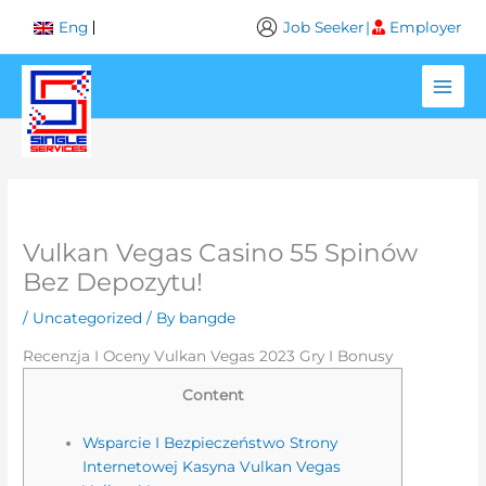
Skip
Job Seeker
|
Employer
Eng
to
content
Vulkan Vegas Casino 55 Spinów
Bez Depozytu!
/
Uncategorized
/ By
bangde
Recenzja I Oceny Vulkan Vegas 2023 Gry I Bonusy
Content
Wsparcie I Bezpieczeństwo Strony
Internetowej Kasyna Vulkan Vegas