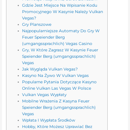
Gdzie Jest Miejsce Na Wpisanie Kodu
Promocyjnego W Kasynie Należy Vulkan
Vegas?
Gry Planszowe
Najpopularniejsze Automaty Do Gry W
Feuer Speiender Berg
(umgangssprachlich) Vegas Casino
Gry, W Które Zagrasz W Kasynie Feuer
Speiender Berg (umgangssprachlich)
Vegas
Jak Wygląda Vulkan Vegas?
Kasyno Na Żywo W Vulkan Vegas
Popularne Pytania Dotyczące Kasyno
Online Vulkan Las Vegas W Polsce
Vulkan Vegas Wypłaty
Mobilne Wrażenia Z Kasyna Feuer
Speiender Berg (umgangssprachlich)
Vegas
Wpłata I Wypłata Środków
Hobby, Które Możesz Uprawiać Bez