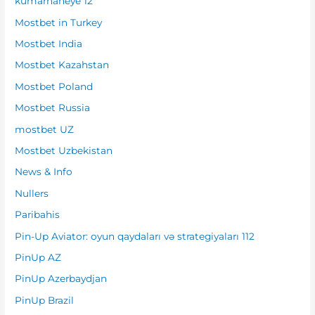
kumarhaneye 12
Mostbet in Turkey
Mostbet India
Mostbet Kazahstan
Mostbet Poland
Mostbet Russia
mostbet UZ
Mostbet Uzbekistan
News & Info
Nullers
Paribahis
Pin-Up Aviator: oyun qaydaları və strategiyaları 112
PinUp AZ
PinUp Azerbaydjan
PinUp Brazil