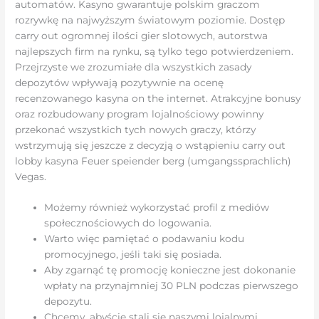
automatów. Kasyno gwarantuje polskim graczom
rozrywkę na najwyższym światowym poziomie. Dostęp
carry out ogromnej ilości gier slotowych, autorstwa
najlepszych firm na rynku, są tylko tego potwierdzeniem.
Przejrzyste we zrozumiałe dla wszystkich zasady
depozytów wpływają pozytywnie na ocenę
recenzowanego kasyna on the internet. Atrakcyjne bonusy
oraz rozbudowany program lojalnościowy powinny
przekonać wszystkich tych nowych graczy, którzy
wstrzymują się jeszcze z decyzją o wstąpieniu carry out
lobby kasyna Feuer speiender berg (umgangssprachlich)
Vegas.
Możemy również wykorzystać profil z mediów
społecznościowych do logowania.
Warto więc pamiętać o podawaniu kodu
promocyjnego, jeśli taki się posiada.
Aby zgarnąć tę promocję konieczne jest dokonanie
wpłaty na przynajmniej 30 PLN podczas pierwszego
depozytu.
Chcemy, abyście stali się naszymi lojalnymi