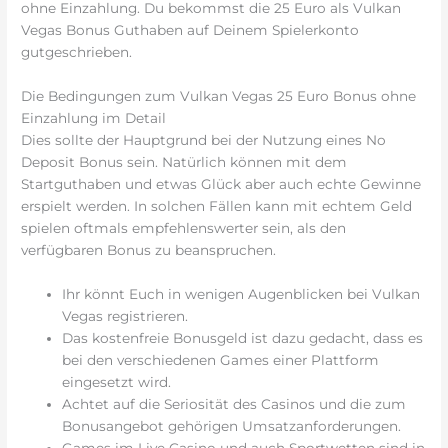
ohne Einzahlung. Du bekommst die 25 Euro als Vulkan
Vegas Bonus Guthaben auf Deinem Spielerkonto
gutgeschrieben.
Die Bedingungen zum Vulkan Vegas 25 Euro Bonus ohne
Einzahlung im Detail
Dies sollte der Hauptgrund bei der Nutzung eines No
Deposit Bonus sein. Natürlich können mit dem
Startguthaben und etwas Glück aber auch echte Gewinne
erspielt werden. In solchen Fällen kann mit echtem Geld
spielen oftmals empfehlenswerter sein, als den
verfügbaren Bonus zu beanspruchen.
Ihr könnt Euch in wenigen Augenblicken bei Vulkan
Vegas registrieren.
Das kostenfreie Bonusgeld ist dazu gedacht, dass es
bei den verschiedenen Games einer Plattform
eingesetzt wird.
Achtet auf die Seriosität des Casinos und die zum
Bonusangebot gehörigen Umsatzanforderungen.
Games im Live Casino und auch Sportwetten sind in