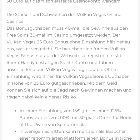
30 Euro auf das frisch erstellte Casinokonto wandern.
Die Stärken und Schwächen des Vulkan Vegas Online
Casinos
Das Bonusguthaben muss 40-mal, die Gewinne aus den
Free Spins 30-mal im Casino umgesetzt werden. Der
Vulkan Vegas 25 Euro Bonus ohne Einzahlung hält genau
das, was er verspricht. Sie brauchen sich für den Vulkan
Vegas Bonus nur auf der Webseite zu registrieren. Mit
Ihrem Handy bestätigen Sie Ihr Konto und führen
anschließend den Vulkan Vegas Login durch. Ohne
Einzahlung wird Ihnen Ihr Vulkan Vegas Bonus Guthaben
in Höhe von 25 Euro gutgeschrieben. Mit dem Geld
können Sie sich auf die Jagd nach Gewinnen machen und
tragen dabei kein eigenes Risiko.
Ab einer Einzahlung von 15€ gibt es einen 125%
Bonus von bis zu 400€ mit 50 gratis Drehs für Book
of the Divine von Spinomenal.
In wenigen Schritten kann man sich als Besucher
einer renommierten Plattform einen Bonus in Höhe