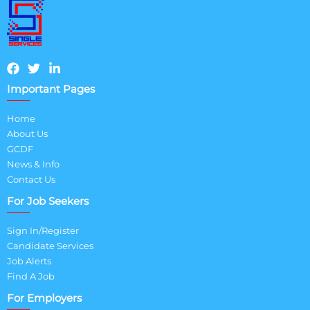
Important Pages
Home
About Us
GCDF
News & Info
Contact Us
For Job Seekers
Sign In/Register
Candidate Services
Job Alerts
Find A Job
For Employers