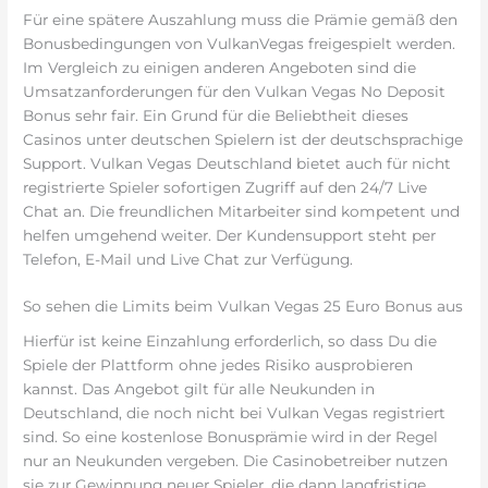
Für eine spätere Auszahlung muss die Prämie gemäß den
Bonusbedingungen von VulkanVegas freigespielt werden.
Im Vergleich zu einigen anderen Angeboten sind die
Umsatzanforderungen für den Vulkan Vegas No Deposit
Bonus sehr fair. Ein Grund für die Beliebtheit dieses
Casinos unter deutschen Spielern ist der deutschsprachige
Support. Vulkan Vegas Deutschland bietet auch für nicht
registrierte Spieler sofortigen Zugriff auf den 24/7 Live
Chat an. Die freundlichen Mitarbeiter sind kompetent und
helfen umgehend weiter. Der Kundensupport steht per
Telefon, E-Mail und Live Chat zur Verfügung.
So sehen die Limits beim Vulkan Vegas 25 Euro Bonus aus
Hierfür ist keine Einzahlung erforderlich, so dass Du die
Spiele der Plattform ohne jedes Risiko ausprobieren
kannst. Das Angebot gilt für alle Neukunden in
Deutschland, die noch nicht bei Vulkan Vegas registriert
sind. So eine kostenlose Bonusprämie wird in der Regel
nur an Neukunden vergeben. Die Casinobetreiber nutzen
sie zur Gewinnung neuer Spieler, die dann langfristige