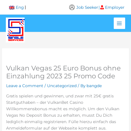
Skip
Job Seeker
|
Employer
Eng
to
content
Vulkan Vegas 25 Euro Bonus ohne
Einzahlung 2023 25 Promo Code
Leave a Comment
/
Uncategorized
/ By
bangde
Gratis spielen und gewinnen, und zwar mit 25€ gratis
Startguthaben – der VulkanBet Casino
Willkommensbonus macht es möglich. Um den Vulkan
Vegas No Deposit Bonus zu erhalten, musst Du Dich
lediglich einmalig registrieren. Fülle hierzu einfach das
Anmeldeformular auf der Webseite komplett aus.