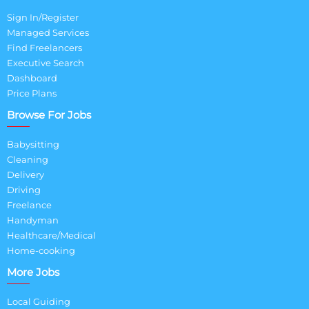
Sign In/Register
Managed Services
Find Freelancers
Executive Search
Dashboard
Price Plans
Browse For Jobs
Babysitting
Cleaning
Delivery
Driving
Freelance
Handyman
Healthcare/Medical
Home-cooking
More Jobs
Local Guiding