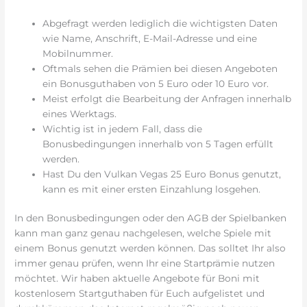
Abgefragt werden lediglich die wichtigsten Daten
wie Name, Anschrift, E-Mail-Adresse und eine
Mobilnummer.
Oftmals sehen die Prämien bei diesen Angeboten
ein Bonusguthaben von 5 Euro oder 10 Euro vor.
Meist erfolgt die Bearbeitung der Anfragen innerhalb
eines Werktags.
Wichtig ist in jedem Fall, dass die
Bonusbedingungen innerhalb von 5 Tagen erfüllt
werden.
Hast Du den Vulkan Vegas 25 Euro Bonus genutzt,
kann es mit einer ersten Einzahlung losgehen.
In den Bonusbedingungen oder den AGB der Spielbanken
kann man ganz genau nachgelesen, welche Spiele mit
einem Bonus genutzt werden können. Das solltet Ihr also
immer genau prüfen, wenn Ihr eine Startprämie nutzen
möchtet. Wir haben aktuelle Angebote für Boni mit
kostenlosem Startguthaben für Euch aufgelistet und