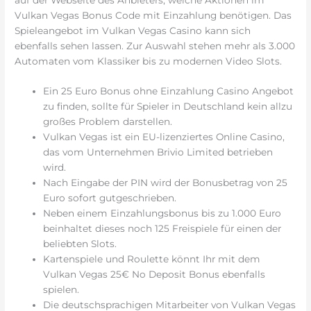
Vulkan Vegas Bonus Code mit Einzahlung benötigen. Das
Spieleangebot im Vulkan Vegas Casino kann sich
ebenfalls sehen lassen. Zur Auswahl stehen mehr als 3.000
Automaten vom Klassiker bis zu modernen Video Slots.
Ein 25 Euro Bonus ohne Einzahlung Casino Angebot
zu finden, sollte für Spieler in Deutschland kein allzu
großes Problem darstellen.
Vulkan Vegas ist ein EU-lizenziertes Online Casino,
das vom Unternehmen Brivio Limited betrieben
wird.
Nach Eingabe der PIN wird der Bonusbetrag von 25
Euro sofort gutgeschrieben.
Neben einem Einzahlungsbonus bis zu 1.000 Euro
beinhaltet dieses noch 125 Freispiele für einen der
beliebten Slots.
Kartenspiele und Roulette könnt Ihr mit dem
Vulkan Vegas 25€ No Deposit Bonus ebenfalls
spielen.
Die deutschsprachigen Mitarbeiter von Vulkan Vegas