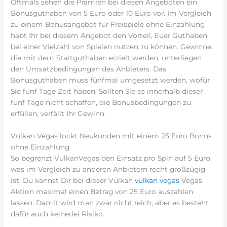
Oftmals sehen die Prämien bei diesen Angeboten ein
Bonusguthaben von 5 Euro oder 10 Euro vor. Im Vergleich
zu einem Bonusangebot für Freispiele ohne Einzahlung
habt Ihr bei diesem Angebot den Vorteil, Euer Guthaben
bei einer Vielzahl von Spielen nutzen zu können. Gewinne,
die mit dem Startguthaben erzielt werden, unterliegen
den Umsatzbedingungen des Anbieters. Das
Bonusguthaben muss fünfmal umgesetzt werden, wofür
Sie fünf Tage Zeit haben. Sollten Sie es innerhalb dieser
fünf Tage nicht schaffen, die Bonusbedingungen zu
erfüllen, verfällt Ihr Gewinn.
Vulkan Vegas lockt Neukunden mit einem 25 Euro Bonus
ohne Einzahlung
So begrenzt VulkanVegas den Einsatz pro Spin auf 5 Euro,
was im Vergleich zu anderen Anbietern recht großzügig
ist. Du kannst Dir bei dieser Vulkan
vulkan vegas
Vegas
Aktion maximal einen Betrag von 25 Euro auszahlen
lassen. Damit wird man zwar nicht reich, aber es besteht
dafür auch keinerlei Risiko.