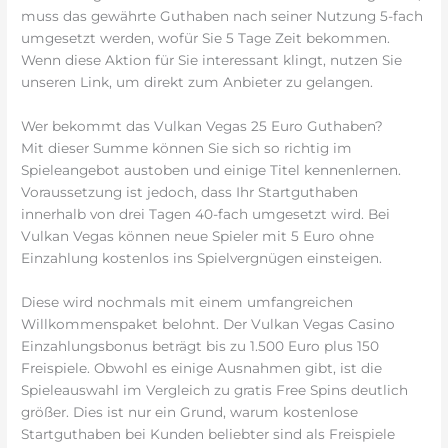
muss das gewährte Guthaben nach seiner Nutzung 5-fach
umgesetzt werden, wofür Sie 5 Tage Zeit bekommen.
Wenn diese Aktion für Sie interessant klingt, nutzen Sie
unseren Link, um direkt zum Anbieter zu gelangen.
Wer bekommt das Vulkan Vegas 25 Euro Guthaben?
Mit dieser Summe können Sie sich so richtig im
Spieleangebot austoben und einige Titel kennenlernen.
Voraussetzung ist jedoch, dass Ihr Startguthaben
innerhalb von drei Tagen 40-fach umgesetzt wird. Bei
Vulkan Vegas können neue Spieler mit 5 Euro ohne
Einzahlung kostenlos ins Spielvergnügen einsteigen.
Diese wird nochmals mit einem umfangreichen
Willkommenspaket belohnt. Der Vulkan Vegas Casino
Einzahlungsbonus beträgt bis zu 1.500 Euro plus 150
Freispiele. Obwohl es einige Ausnahmen gibt, ist die
Spieleauswahl im Vergleich zu gratis Free Spins deutlich
größer. Dies ist nur ein Grund, warum kostenlose
Startguthaben bei Kunden beliebter sind als Freispiele