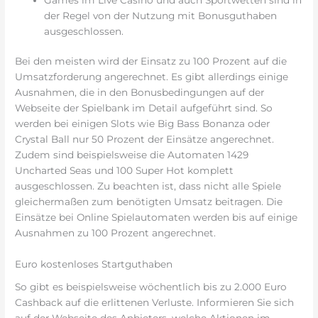
der Regel von der Nutzung mit Bonusguthaben
ausgeschlossen.
Bei den meisten wird der Einsatz zu 100 Prozent auf die
Umsatzforderung angerechnet. Es gibt allerdings einige
Ausnahmen, die in den Bonusbedingungen auf der
Webseite der Spielbank im Detail aufgeführt sind. So
werden bei einigen Slots wie Big Bass Bonanza oder
Crystal Ball nur 50 Prozent der Einsätze angerechnet.
Zudem sind beispielsweise die Automaten 1429
Uncharted Seas und 100 Super Hot komplett
ausgeschlossen. Zu beachten ist, dass nicht alle Spiele
gleichermaßen zum benötigten Umsatz beitragen. Die
Einsätze bei Online Spielautomaten werden bis auf einige
Ausnahmen zu 100 Prozent angerechnet.
Euro kostenloses Startguthaben
So gibt es beispielsweise wöchentlich bis zu 2.000 Euro
Cashback auf die erlittenen Verluste. Informieren Sie sich
auf der Webseite des Anbieters, welche Aktionen im