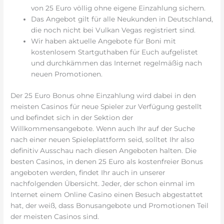
von 25 Euro völlig ohne eigene Einzahlung sichern.
Das Angebot gilt für alle Neukunden in Deutschland,
die noch nicht bei Vulkan Vegas registriert sind.
Wir haben aktuelle Angebote für Boni mit
kostenlosem Startguthaben für Euch aufgelistet
und durchkämmen das Internet regelmäßig nach
neuen Promotionen.
Der 25 Euro Bonus ohne Einzahlung wird dabei in den
meisten Casinos für neue Spieler zur Verfügung gestellt
und befindet sich in der Sektion der
Willkommensangebote. Wenn auch Ihr auf der Suche
nach einer neuen Spieleplattform seid, solltet Ihr also
definitiv Ausschau nach diesen Angeboten halten. Die
besten Casinos, in denen 25 Euro als kostenfreier Bonus
angeboten werden, findet Ihr auch in unserer
nachfolgenden Übersicht. Jeder, der schon einmal im
Internet einem Online Casino einen Besuch abgestattet
hat, der weiß, dass Bonusangebote und Promotionen Teil
der meisten Casinos sind.