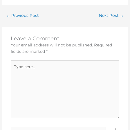
←
Previous Post
Next Post
→
Leave a Comment
Your email address will not be published.
Required
fields are marked
*
Type
here..
Name*