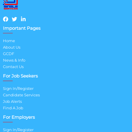
Important Pages
Home
About Us
GCDF
News & Info
Contact Us
For Job Seekers
Sign In/Register
Candidate Services
Job Alerts
Find A Job
For Employers
Sign In/Register