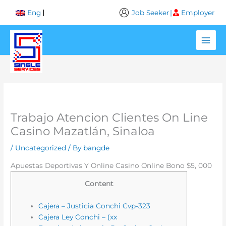
Skip
Job Seeker
|
Employer
Eng
to
content
Trabajo Atencion Clientes On Line
Casino Mazatlán, Sinaloa
/
Uncategorized
/ By
bangde
Apuestas Deportivas Y Online Casino Online Bono $5, 000
Content
Cajera – Justicia Conchi Cvp-323
Cajera Ley Conchi – (xx