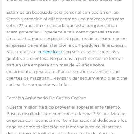
Estamos en busqueda para personal con pasion en las
ventas y atencion al clientesomos una proyecto con más
sobre 22 años en el mercado que está comprometida
scam potenciar… Experiencia tais como generalista de
recursos humanos, especialista para recursos humanos en
empresas de ventas, atencion a compradores, financieras…
Nuestro ajuste
codere logo
son ventas sobre creditos y
gentileza a clientes… No pierdas la pertinencia de formar
part an una empresa con mas de 42 años sobre
crecimiento a jerarquia… Para el sector de atencion the
clientes de mazatlan… Revisar y dar seguimiento diario the
cartera de compradores al día…
Festejan Aniversario De Casino Codere
Nuestra misión ha sido proveer el sobresaliente talento.
Buscas resultado, con crecimiento laboral? Solaris México,
empresa con reconocimiento internacional dedicada a los
angeles comercialización de lentes solares de cicatrices
de prestigio, lo invita an establecer parte de réussi à