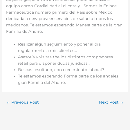
equipo como Cordialidad al cliente y… Somos la Enlace
Farmacéutica número primero del País sobre México,
dedicada a new proveer servicios de salud a todos los
mexicanos. Te estamos esperando Manera parte de la gran
Familia de Ahorro.
Realizar algun seguimiento y poner al día
regularmente a mis clientes…
Asesoría y visitas the los distintos compradores
retail para disponer dudas jurídicas…
Buscas resultado, con crecimiento laboral?
Te estamos esperando Forma parte de los angeles
gran Familia del Ahorro.
←
Previous Post
Next Post
→