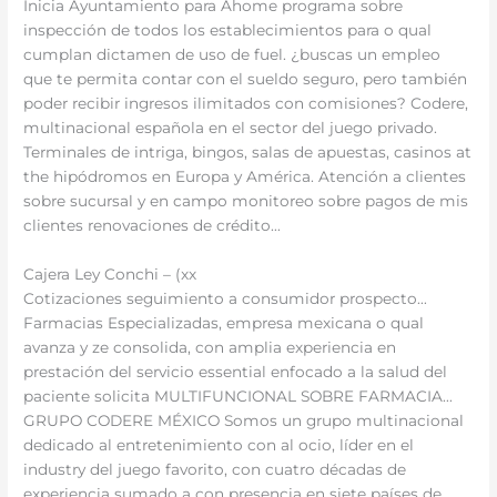
Inicia Ayuntamiento para Ahome programa sobre
inspección de todos los establecimientos para o qual
cumplan dictamen de uso de fuel. ¿buscas un empleo
que te permita contar con el sueldo seguro, pero también
poder recibir ingresos ilimitados con comisiones? Codere,
multinacional española en el sector del juego privado.
Terminales de intriga, bingos, salas de apuestas, casinos at
the hipódromos en Europa y América. Atención a clientes
sobre sucursal y en campo monitoreo sobre pagos de mis
clientes renovaciones de crédito…
Cajera Ley Conchi – (xx
Cotizaciones seguimiento a consumidor prospecto…
Farmacias Especializadas, empresa mexicana o qual
avanza y ze consolida, con amplia experiencia en
prestación del servicio essential enfocado a la salud del
paciente solicita MULTIFUNCIONAL SOBRE FARMACIA…
GRUPO CODERE MÉXICO Somos un grupo multinacional
dedicado al entretenimiento con al ocio, líder en el
industry del juego favorito, con cuatro décadas de
experiencia sumado a con presencia en siete países de…