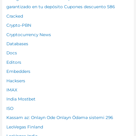
garantizado en tu depósito Cupones descuento 586
Cracked
Crypto-PBN
Cryptocurrency News
Databases
Docs
Editors
Embedders
Hacksers
IMAX
India Mostbet
ISO
Kassam az: Onlayn Ode Onlayn Ödəmə sistemi 296
LeoVegas Finland