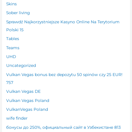
Skins
Sober living
Sprawdź Najkorzystniejsze Kasyno Online Na Terytorium
Polski 15
Tables
Teams
UHD
Uncategorized
Vulkan Vegas bonus bez depozytu 50 spinów czy 25 EUR!
757
Vulkan Vegas DE
Vulkan Vegas Poland
VulkanVegas Poland
wife finder
бонусы до 250%, официальный сайт в Узбекистане 813