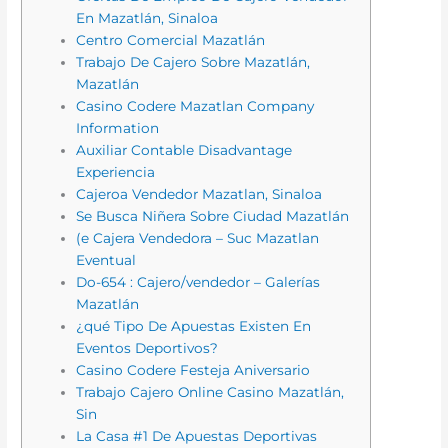
En Mazatlán, Sinaloa
Centro Comercial Mazatlán
Trabajo De Cajero Sobre Mazatlán,
Mazatlán
Casino Codere Mazatlan Company
Information
Auxiliar Contable Disadvantage
Experiencia
Cajeroa Vendedor Mazatlan, Sinaloa
Se Busca Niñera Sobre Ciudad Mazatlán
(e Cajera Vendedora – Suc Mazatlan
Eventual
Do-654 : Cajero/vendedor – Galerías
Mazatlán
¿qué Tipo De Apuestas Existen En
Eventos Deportivos?
Casino Codere Festeja Aniversario
Trabajo Cajero Online Casino Mazatlán,
Sin
La Casa #1 De Apuestas Deportivas