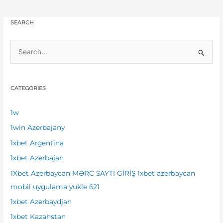
SEARCH
S
e
a
CATEGORIES
r
c
1w
h
1win Azerbajany
f
1xbet Argentina
o
1xbet Azerbajan
r
1Xbet Azerbaycan MƏRC SAYTI GİRİŞ 1xbet azerbaycan
:
mobil uygulama yukle 621
1xbet Azerbaydjan
1xbet Kazahstan