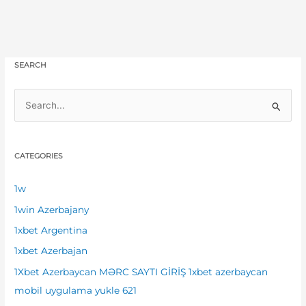
SEARCH
S
e
a
CATEGORIES
r
c
1w
h
1win Azerbajany
f
1xbet Argentina
o
1xbet Azerbajan
r
1Xbet Azerbaycan MƏRC SAYTI GİRİŞ 1xbet azerbaycan
:
mobil uygulama yukle 621