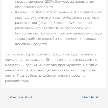
предоставляется 250% бонусов за первые три
пополнения депозита.
Казино Мостбет – это отличный выбор для тех, кто
ищет увлекательные и разнообразные азартные
развлечения. [newline]Здесь есть множество
различных игр от известных разработчиков,
бонусные программы и программа лояльности, а
также удобные способы пополнения и вывода
денежных средств.
То, что коноторы стремятся расширить деятельность,
удивления не вызыает. БК и казино на одном сайте с
моей точки зрения имеют ряд преимуществ. По одной
учетной записи можно делать ставки на споорт и на
слоты. Разнообразие действительно позволяет
расслабиться.
←
Previous Post
Next Post
→