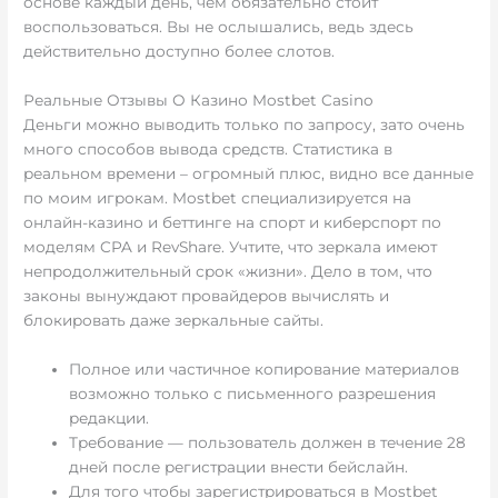
основе каждый день, чем обязательно стоит
воспользоваться. Вы не ослышались, ведь здесь
действительно доступно более слотов.
Реальные Отзывы О Казино Mostbet Casino
Деньги можно выводить только по запросу, зато очень
много способов вывода средств. Статистика в
реальном времени – огромный плюс, видно все данные
по моим игрокам. Mostbet специализируется на
онлайн-казино и беттинге на спорт и киберспорт по
моделям CPA и RevShare. Учтите, что зеркала имеют
непродолжительный срок «жизни». Дело в том, что
законы вынуждают провайдеров вычислять и
блокировать даже зеркальные сайты.
Полное или частичное копирование материалов
возможно только с письменного разрешения
редакции.
Требование — пользователь должен в течение 28
дней после регистрации внести бейслайн.
Для того чтобы зарегистрироваться в Mostbet