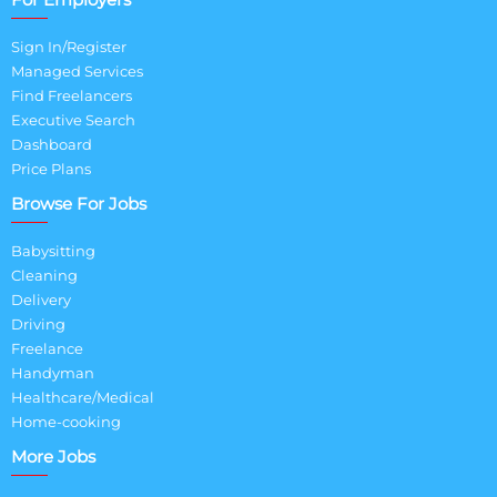
Sign In/Register
Managed Services
Find Freelancers
Executive Search
Dashboard
Price Plans
Browse For Jobs
Babysitting
Cleaning
Delivery
Driving
Freelance
Handyman
Healthcare/Medical
Home-cooking
More Jobs