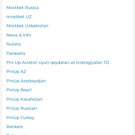
Mostbet Russia
mostbet UZ
Mostbet Uzbekistan
News & Info
Nullers
Paribahis
Pin-Up Aviator: oyun qaydaları və strategiyaları 112
PinUp AZ
PinUp Azerbaydjan
PinUp Brazil
PinUp Kazahstan
PinUp Russian
PinUp Turkey
Rankers