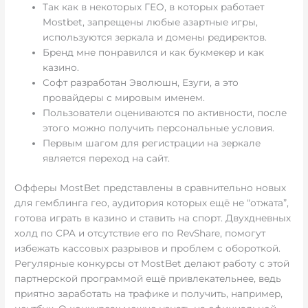
Так как в некоторых ГЕО, в которых работает
Mostbet, запрещены любые азартные игры,
используются зеркала и домены редиректов.
Бренд мне понравился и как букмекер и как
казино.
Софт разработан Эволюшн, Езуги, а это
провайдеры с мировым именем.
Пользователи оцениваются по активности, после
этого можно получить персональные условия.
Первым шагом для регистрации на зеркале
является переход на сайт.
Офферы MostBet представлены в сравнительно новых
для гемблинга гео, аудитория которых ещё не “отжата”,
готова играть в казино и ставить на спорт. Двухдневных
холд по CPA и отсутствие его по RevShare, помогут
избежать кассовых разрывов и проблем с обороткой.
Регулярные конкурсы от MostBet делают работу с этой
партнерской программой ещё привлекательнее, ведь
приятно заработать на трафике и получить, например,