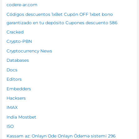
codere-ar.com
Códigos descuentos 1xBet Cupón OFF 1xbet bono
garantizado en tu depósito Cupones descuento 586
Cracked
Crypto-PBN
Cryptocurrency News
Databases
Docs
Editors
Embedders
Hacksers
IMAX
India Mostbet
ISO
Kassam az: Onlayn Ode Onlayn Ödəmə sistemi 296