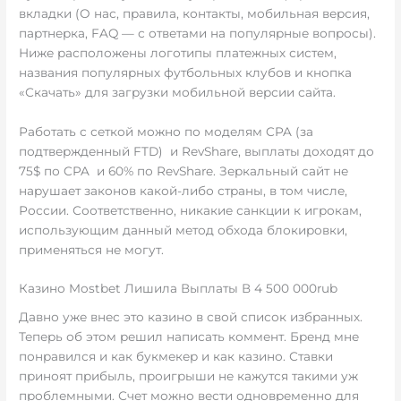
вкладки (О нас, правила, контакты, мобильная версия,
партнерка, FAQ — с ответами на популярные вопросы).
Ниже расположены логотипы платежных систем,
названия популярных футбольных клубов и кнопка
«Скачать» для загрузки мобильной версии сайта.
Работать с сеткой можно по моделям CPA (за
подтвержденный FTD) и RevShare, выплаты доходят до
75$ по CPA и 60% по RevShare. Зеркальный сайт не
нарушает законов какой-либо страны, в том числе,
России. Соответственно, никакие санкции к игрокам,
использующим данный метод обхода блокировки,
применяться не могут.
Казино Mostbet Лишила Выплаты В 4 500 000rub
Давно уже внес это казино в свой список избранных.
Теперь об этом решил написать коммент. Бренд мне
понравился и как букмекер и как казино. Ставки
приноят прибыль, проигрыши не кажутся такими уж
проблемными. Счет можно вести одновременно для