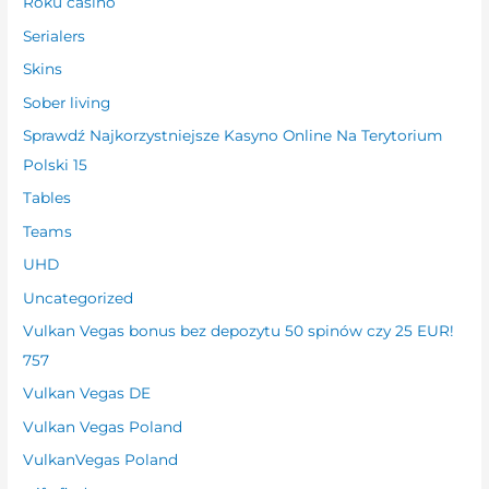
Roku casino
Serialers
Skins
Sober living
Sprawdź Najkorzystniejsze Kasyno Online Na Terytorium
Polski 15
Tables
Teams
UHD
Uncategorized
Vulkan Vegas bonus bez depozytu 50 spinów czy 25 EUR!
757
Vulkan Vegas DE
Vulkan Vegas Poland
VulkanVegas Poland