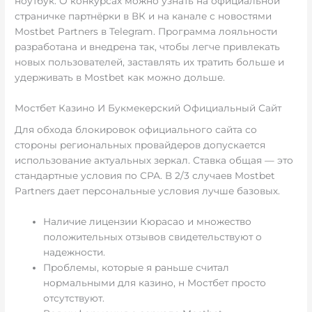
ноутбук. О конкурсах можно узнать на официальной
страничке партнёрки в ВК и на канале с новостями
Mostbet Partners в Telegram. Программа лояльности
разработана и внедрена так, чтобы легче привлекать
новых пользователей, заставлять их тратить больше и
удерживать в Mostbet как можно дольше.
Мостбет Казино И Букмекерский Официальный Сайт
Для обхода блокировок официального сайта со
стороны региональных провайдеров допускается
использование актуальных зеркал. Ставка общая — это
стандартные условия по СРА. В 2/3 случаев Mostbet
Partners дает персональные условия лучше базовых.
Наличие лицензии Кюрасао и множество
положительных отзывов свидетельствуют о
надежности.
Проблемы, которые я раньше считал
нормальными для казино, н Мостбет просто
отсутствуют.