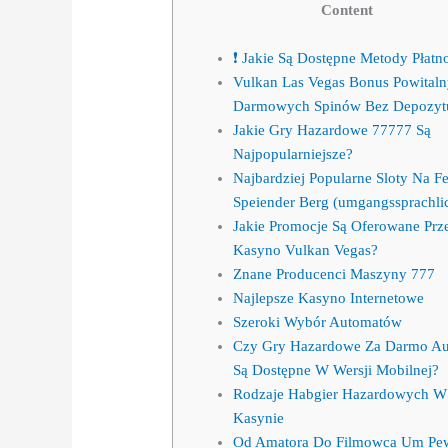
Content
❗ Jakie Są Dostępne Metody Płatn
Vulkan Las Vegas Bonus Powitaln
Darmowych Spinów Bez Depozyt
Jakie Gry Hazardowe 77777 Są
Najpopularniejsze?
Najbardziej Popularne Sloty Na F
Speiender Berg (umgangssprachli
Jakie Promocje Są Oferowane Prz
Kasyno Vulkan Vegas?
Znane Producenci Maszyny 777
Najlepsze Kasyno Internetowe
Szeroki Wybór Automatów
Czy Gry Hazardowe Za Darmo A
Są Dostępne W Wersji Mobilnej?
Rodzaje Habgier Hazardowych 
Kasynie
Od Amatora Do Filmowca Um P