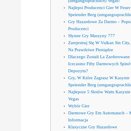
(umgangssprachlich) Vegas!
Najlepsi Producenci Gier W Feuer
Speiender Berg (umgangssprachli
Gry Hazardowe Za Darmo – Popu
Producenci
Słynne Gry Maszyny 777
Zarejestruj Się W Vulkan Sin City
Na Prawdziwe Pieniądze
Dlaczego Zostali La Zaoferowane
Icecasino Fifty Darmowych Spin
Depozytu?
Gry, W Które Zagrasz W Kasynie 
Speiender Berg (umgangssprachli
Najlepsze 5 Slotów Watts Kasyni
Vegas
Wybór Gier
Darmowe Gry Em Automatach – K
Informacja
Klasyczne Gry Hazardowe