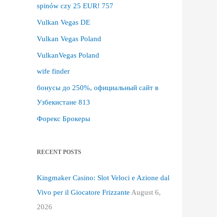
spinów czy 25 EUR! 757
Vulkan Vegas DE
Vulkan Vegas Poland
VulkanVegas Poland
wife finder
бонусы до 250%, официальный сайт в
Узбекистане 813
Форекс Брокеры
RECENT POSTS
Kingmaker Casino: Slot Veloci e Azione dal
Vivo per il Giocatore Frizzante
August 6,
2026