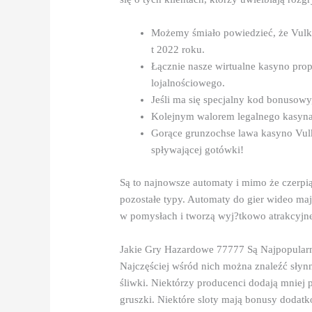
Możemy śmiało powiedzieć, że Vulka
t 2022 roku.
Łącznie nasze wirtualne kasyno pro
lojalnościowego.
Jeśli ma się specjalny kod bonusowy
Kolejnym walorem legalnego kasyna 
Gorące grunzochse lawa kasyno Vulk
spływającej gotówki!
Są to najnowsze automaty i mimo że czerpią 
pozostałe typy. Automaty do gier wideo maj
w pomysłach i tworzą wyj?tkowo atrakcyjne 
Jakie Gry Hazardowe 77777 Są Najpopularn
Najczęściej wśród nich można znaleźć słynn
śliwki. Niektórzy producenci dodają mniej
gruszki. Niektóre sloty mają bonusy dodatk