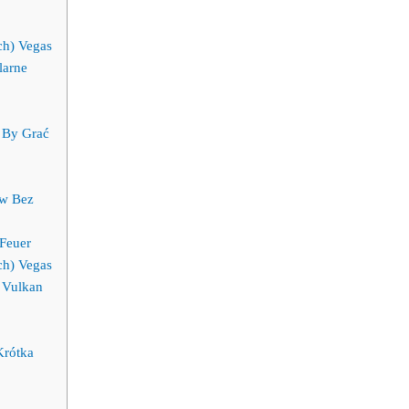
ch) Vegas
larne
, By Grać
ów Bez
Feuer
ch) Vegas
e Vulkan
rótka