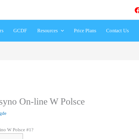
rs
GCDF
Resources
Price Plans
Contact Us
syno On-line W Polsce
gde
ino W Polsce #1?