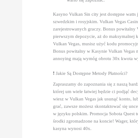
Kasyno Vulkan Sin city jest dostępne watts
szwedzkim i rosyjskim. Vulkan Vegas Casino
zarejestrowanych graczy. Bonus powitalny
pierwszym depozycie, aż do maksymalnej k
Vulkan Vegas, musisz użyć kodu promocyj
Bonus powitalny w Kasynie Vulkan Vegas
annoying mają wymóg obrotu 30x kwota wy
❗ Jakie Są Dostępne Metody Płatności?
Zapraszamy do zapoznania się z naszą bard
której um wiele łatwiej będzie ci podjąć dec
wiesz w Vulkan Vegas jak usunąć konto, lu
grać, zawsze możesz skontaktować się unces
w języku polskim. Promocja Sobota Quest 
środki zgromadzone na koncie! Wager, który
kasyna wynosi 40x.