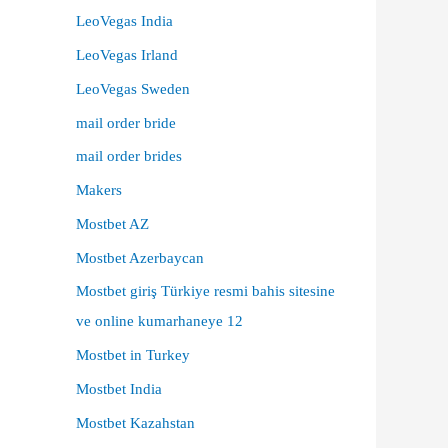
LeoVegas India
LeoVegas Irland
LeoVegas Sweden
mail order bride
mail order brides
Makers
Mostbet AZ
Mostbet Azerbaycan
Mostbet giriş Türkiye resmi bahis sitesine
ve online kumarhaneye 12
Mostbet in Turkey
Mostbet India
Mostbet Kazahstan