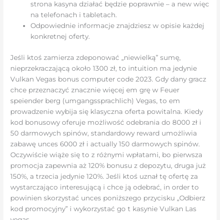
strona kasyna działać będzie poprawnie – a new więc
na telefonach i tabletach.
Odpowiednie informacje znajdziesz w opisie każdej
konkretnej oferty.
Jeśli ktoś zamierza zdeponować „niewielką” sumę,
nieprzekraczającą około 1300 zł, to intuition ma jedynie
Vulkan Vegas bonus computer code 2023. Gdy dany gracz
chce przeznaczyć znacznie więcej em grę w Feuer
speiender berg (umgangssprachlich) Vegas, to em
prowadzenie wybija się klasyczna oferta powitalna. Kiedy
kod bonusowy oferuje możliwość odebrania do 8000 zł i
50 darmowych spinów, standardowy reward umożliwia
zabawę unces 6000 zł i actually 150 darmowych spinów.
Oczywiście wiąże się to z różnymi wpłatami, bo pierwsza
promocja zapewnia aż 120% bonusu z depozytu, druga już
150%, a trzecia jedynie 120%. Jeśli ktoś uznał tę ofertę za
wystarczająco interesującą i chce ją odebrać, in order to
powinien skorzystać unces poniższego przycisku „Odbierz
kod promocyjny” i wykorzystać go t kasynie Vulkan Las
vegas.