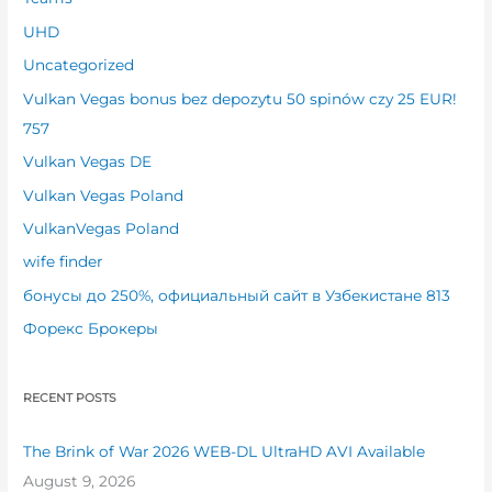
UHD
Uncategorized
Vulkan Vegas bonus bez depozytu 50 spinów czy 25 EUR!
757
Vulkan Vegas DE
Vulkan Vegas Poland
VulkanVegas Poland
wife finder
бонусы до 250%, официальный сайт в Узбекистане 813
Форекс Брокеры
RECENT POSTS
The Brink of War 2026 WEB-DL UltraHD AVI Available
August 9, 2026