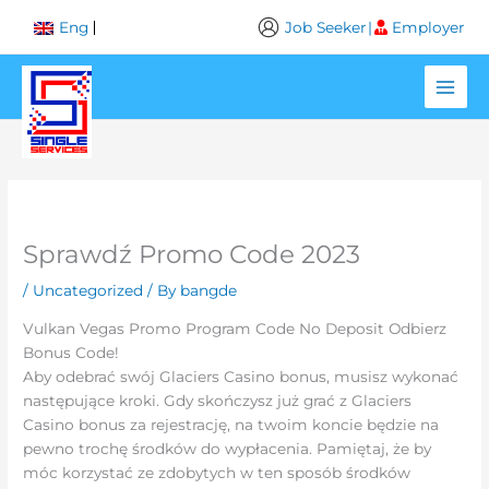
Skip
Job Seeker
|
Employer
Eng
to
content
Sprawdź Promo Code 2023
/
Uncategorized
/ By
bangde
Vulkan Vegas Promo Program Code No Deposit Odbierz
Bonus Code!
Aby odebrać swój Glaciers Casino bonus, musisz wykonać
następujące kroki. Gdy skończysz już grać z Glaciers
Casino bonus za rejestrację, na twoim koncie będzie na
pewno trochę środków do wypłacenia. Pamiętaj, że by
móc korzystać ze zdobytych w ten sposób środków