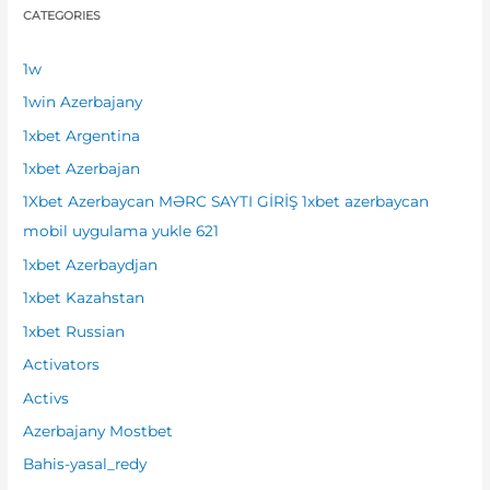
CATEGORIES
r
c
1w
h
1win Azerbajany
f
1xbet Argentina
o
1xbet Azerbajan
r
1Xbet Azerbaycan MƏRC SAYTI GİRİŞ 1xbet azerbaycan
:
mobil uygulama yukle 621
1xbet Azerbaydjan
1xbet Kazahstan
1xbet Russian
Activators
Activs
Azerbajany Mostbet
Bahis-yasal_redy