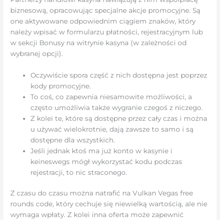
biznesową, opracowując specjalne akcje promocyjne. Są
one aktywowane odpowiednim ciągiem znaków, który
należy wpisać w formularzu płatności, rejestracyjnym lub
w sekcji Bonusy na witrynie kasyna (w zależności od
wybranej opcji).
Oczywiście spora część z nich dostępna jest poprzez
kody promocyjne.
To coś, co zapewnia niesamowite możliwości, a
często umożliwia także wygranie czegoś z niczego.
Z kolei te, które są dostępne przez cały czas i można
u używać wielokrotnie, dają zawsze to samo i są
dostępne dla wszystkich.
Jeśli jednak ktoś ma już konto w kasynie i
keineswegs mógł wykorzystać kodu podczas
rejestracji, to nic straconego.
Z czasu do czasu można natrafić na Vulkan Vegas free
rounds code, który cechuje się niewielką wartością, ale nie
wymaga wpłaty. Z kolei inna oferta może zapewnić