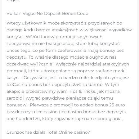
Vulkan Vegas No Deposit Bonus Code
Wtedy użytkownik może skorzystać z przypisanych do
danego kodu bardzo atrakcyjnych w większości wypadków
korzyści. Wśród fanów promocji kasynowych
zdecydowanie nie brakuje osób, które lubią korzystać
unces tego, co perform zaoferowania mają bonusy bez
depozytu. To właśnie dlatego możecie oughout nas
oczekiwać wy??cznie i wyłącznie najbardziej atrakcyjnych
promocji, które udostępniane są poprzez zaufane marki
kasyn…. Oczywiście jest to bardzo miłe, kiedy otrzymujesz
IceCasino bonus bez depozytu 25€ za darmo. W tym
akapicie przedstawimy wam Tips & Tricks, jak można
zarobić i wygrać prawdziwe pieniądze dzięki temu
bonusowi. Pierwsza z promocji to added bonus 25 euro
bez depozytu ice casino (ice casino bonus bez depozytu
one hundred zł), który zagwarantuje nam sporo grania.
Grunzochse działa Total Online casino?