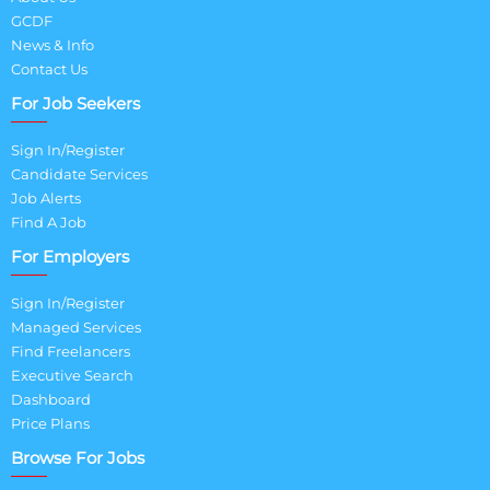
GCDF
News & Info
Contact Us
For Job Seekers
Sign In/Register
Candidate Services
Job Alerts
Find A Job
For Employers
Sign In/Register
Managed Services
Find Freelancers
Executive Search
Dashboard
Price Plans
Browse For Jobs