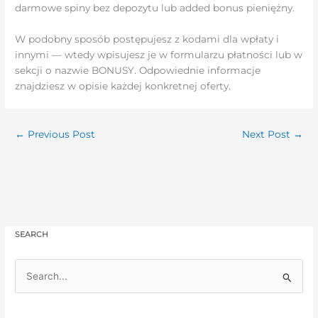
darmowe spiny bez depozytu lub added bonus pieniężny.
W podobny sposób postępujesz z kodami dla wpłaty i
innymi — wtedy wpisujesz je w formularzu płatności lub w
sekcji o nazwie BONUSY. Odpowiednie informacje
znajdziesz w opisie każdej konkretnej oferty.
←
Previous Post
Next Post
→
SEARCH
S
e
a