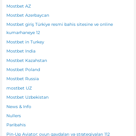
Mostbet AZ
Mostbet Azerbaycan
Mostbet giriş Türkiye resmi bahis sitesine ve online
kumarhaneye 12
Mostbet in Turkey
Mostbet India
Mostbet Kazahstan
Mostbet Poland
Mostbet Russia
mostbet UZ
Mostbet Uzbekistan
News & Info
Nullers
Paribahis
Pin-Up Aviator: oyun qaydaları və strategiyaları 112