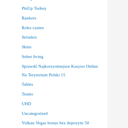
PinUp Turkey
Rankers
Roku casino
Serialers
Skins
Sober living
Sprawdź Najkorzystniejsze Kasyno Online
Na Terytorium Polski 15
Tables
Teams
UHD
Uncategorized
Vulkan Vegas bonus bez depozytu 50