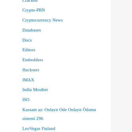
Cracked
Crypto-PBN
Cryptocurrency News
Databases
Docs
Editors
Embedders
Hacksers
IMAX
India Mostbet
ISO
Kassam az: Onlayn Ode Onlayn Ödəmə
sistemi 296
LeoVegas Finland