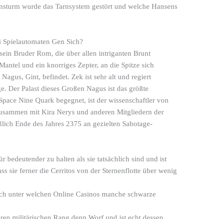
nsturm wurde das Tarnsystem gestört und welche Hansens
 Spielautomaten Gen Sich?
sein Bruder Rom, die über allen intriganten Brunt
Mantel und ein knorriges Zepter, an die Spitze sich
agus, Gint, befindet. Zek ist sehr alt und regiert
. Der Palast dieses Großen Nagus ist das größte
pace Nine Quark begegnet, ist der wissenschaftler von
. Zusammen mit Kira Nerys und anderen Mitgliedern der
ßlich Ende des Jahres 2375 an gezielten Sabotage-
 bedeutender zu halten als sie tatsächlich sind und ist
ass sie ferner die Cerritos von der Sternenflotte über wenig
uch unter welchen Online Casinos manche schwarze
ren militärischen Rang denn Worf und ist echt dessen