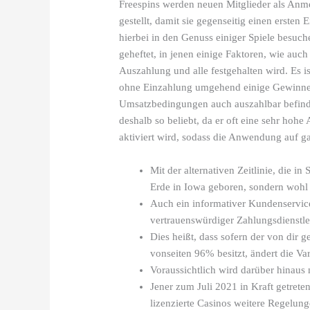
Freespins werden neuen Mitglieder als Anm
gestellt, damit sie gegenseitig einen ersten
hierbei in den Genuss einiger Spiele besu
geheftet, in jenen einige Faktoren, wie auc
Auszahlung und alle festgehalten wird. Es i
ohne Einzahlung umgehend einige Gewinne ü
Umsatzbedingungen auch auszahlbar befinde
deshalb so beliebt, da er oft eine sehr hohe
aktiviert wird, sodass die Anwendung auf ga
Mit der alternativen Zeitlinie, die in
Erde in Iowa geboren, sondern wohl f
Auch ein informativer Kundenservic
vertrauenswürdiger Zahlungsdienstlei
Dies heißt, dass sofern der von dir g
vonseiten 96% besitzt, ändert die Var
Voraussichtlich wird darüber hinaus
Jener zum Juli 2021 in Kraft getreten
lizenzierte Casinos weitere Regelung