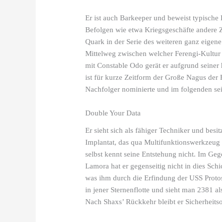
Er ist auch Barkeeper und beweist typische 
Befolgen wie etwa Kriegsgeschäfte andere Zü
Quark in der Serie des weiteren ganz eigen
Mittelweg zwischen welcher Ferengi-Kultur
mit Constable Odo gerät er aufgrund seiner 
ist für kurze Zeitform der Große Nagus der
Nachfolger nominierte und im folgenden se
Double Your Data
Er sieht sich als fähiger Techniker und besi
Implantat, das qua Multifunktionswerkzeug 
selbst kennt seine Entstehung nicht. Im Geg
Lamora hat er gegenseitig nicht in dies Schi
was ihm durch die Erfindung der USS Protost
in jener Sternenflotte und sieht man 2381 a
Nach Shaxs’ Rückkehr bleibt er Sicherheitso