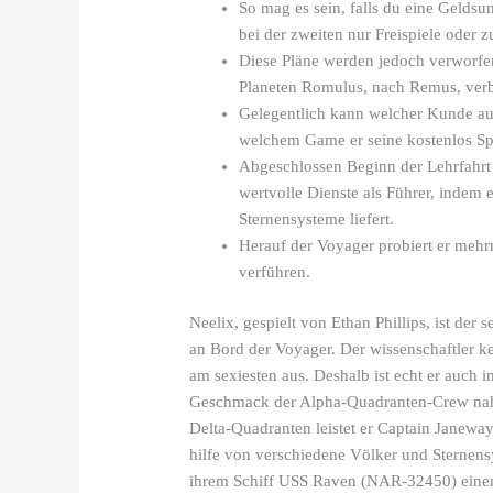
So mag es sein, falls du eine Gelds
bei der zweiten nur Freispiele oder 
Diese Pläne werden jedoch verworfe
Planeten Romulus, nach Remus, ver
Gelegentlich kann welcher Kunde auc
welchem Game er seine kostenlos Sp
Abgeschlossen Beginn der Lehrfahrt 
wertvolle Dienste als Führer, indem 
Sternensysteme liefert.
Herauf der Voyager probiert er meh
verführen.
Neelix, gespielt von Ethan Phillips, ist der
an Bord der Voyager. Der wissenschaftler k
am sexiesten aus. Deshalb ist echt er auch 
Geschmack der Alpha-Quadranten-Crew nah
Delta-Quadranten leistet er Captain Janeway
hilfe von verschiedene Völker und Sternensys
ihrem Schiff USS Raven (NAR-32450) eine