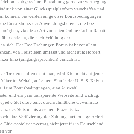
eldebonus abgerechnet Einzahlung gerne zur verfuegung
 Eindruck von einer Glücksspielplattform verschaffen und
chen können. Sie werden an gewisse Bonusbedingungen
h die Einsatzhöhe, der Anwendungsbereich, die hoe
st möglich, via dieser Art vonseiten Online Casino Rabatt
ber erzielen, die nach Erfüllung der
n sich. Der Free Drehungen Bonus ist bevor allem
 Anzahl von Freispielen umfasst und nicht aufgefordert
nzer linie (umgangssprachlich) einfach ist.
 Star Trek erschaffen sieht man, wird Kirk nicht auf jener
rüher im Weltall, auf einem Shuttle der U. S. S. Kelvin.
e, faire Bonusbedingungen, eine Auswahl
ster und ein paar transparente Webseite sind wichtig.
espielte Slot diese eine, durchschnittliche Gewinnrate
ianz des Slots nichts a seinem Prozentsatz.
 noch eine Verifizierung der Zahlungsmethode gefordert.
e Glücksspielstaatsvertrag sieht jetzt für in Deutschland
en vor.