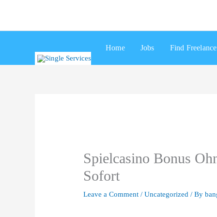
Skip
to
content
Home
Jobs
Find Freelance
Spielcasino Bonus Ohn
Sofort
Leave a Comment
/
Uncategorized
/ By
ban