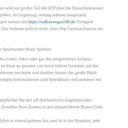
enz wird ein großer Teil der RTP über die Bonusfunktionen
größer, im Gegenzug vermag seltener ausgezahlt.
kpot weisen mit
https://vulkanvegas100.de/
Echtgeld
. Das bedeutet jedoch nicht, dass chip Gewinnchancen bei
Spielstaetten Ihren Spielern
siko-Leiter, Joker oder gar den progressiven Jackpot.
 ist diese zu gunsten von noch höhere Gewinne auf das
alzenset wechseln und darüber hinaus das große Black
e nötigen Informationen zum Spielablauf sind meistens mit
rpflichtet Sie den uff (berlinerisch) Angebotscodes
Erstellen Ihres Kontos in das entsprechende Bonus Code
lches er einmal gelesen hat, und ist in der Bauplatz, jede