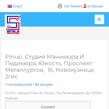
Skip
Job Seeker
|
Employer
Eng
to
content
Pinup, Студия Маникюра И
Педикюра, Юность, Проспект
Металлургов, 16, Новокузнецк
2гис
/
Uncategorized
/ By
bangde
Бк Pin Upward Пин Ап Бонус За Регистрацию До 10000
Рублей
Content