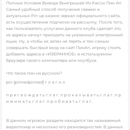
Полные Условия Вывода Выигрышей Из Кассы Пин Ап
Самый удобный способ получения свежих и
актуальных Pin up казино зеркал официального сайта,
есть осуществление подписки на рассылку. После того,
как пользователь услугами данного клуба сделает это,
их адреса начнут приходить на указанный электронный
ящик. Ну, а чтобы их затем не терять и тем самым
совершать быстрый вход на сайт ПинАп, игроку стоить
добавить адреса в «ИЗБРАННОЕ» в используемом
браузере своего компьютера или ноутбука.
Что такое пин на русском?
pin [pinnedpinned] г л а г о л
п р и г в о ж д а т ь г л а г. п р о к а л ы в а т ь г л а г. п р
и ж и м а т ь г л а г. п р о б и в а т ь г л а г.
В данном игровом разделе находится так называемый
видеопокер и несколько его разновидностей. В данных