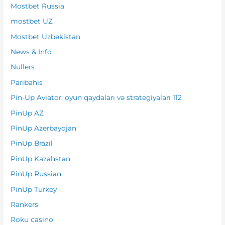
Mostbet Russia
mostbet UZ
Mostbet Uzbekistan
News & Info
Nullers
Paribahis
Pin-Up Aviator: oyun qaydaları və strategiyaları 112
PinUp AZ
PinUp Azerbaydjan
PinUp Brazil
PinUp Kazahstan
PinUp Russian
PinUp Turkey
Rankers
Roku casino