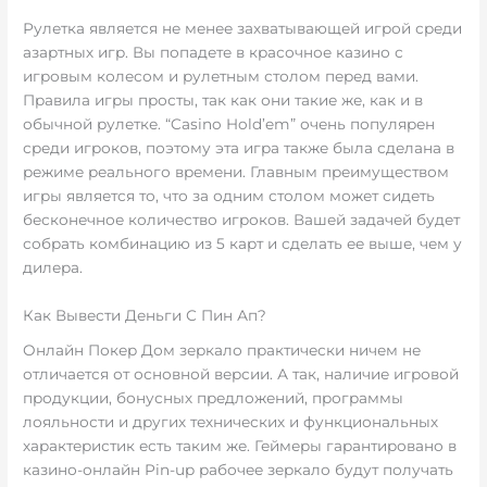
Рулетка является не менее захватывающей игрой среди
азартных игр. Вы попадете в красочное казино с
игровым колесом и рулетным столом перед вами.
Правила игры просты, так как они такие же, как и в
обычной рулетке. “Casino Hold’em” очень популярен
среди игроков, поэтому эта игра также была сделана в
режиме реального времени. Главным преимуществом
игры является то, что за одним столом может сидеть
бесконечное количество игроков. Вашей задачей будет
собрать комбинацию из 5 карт и сделать ее выше, чем у
дилера.
Как Вывести Деньги С Пин Ап?
Онлайн Покер Дом зеркало практически ничем не
отличается от основной версии. А так, наличие игровой
продукции, бонусных предложений, программы
лояльности и других технических и функциональных
характеристик есть таким же. Геймеры гарантировано в
казино-онлайн Pin-up рабочее зеркало будут получать