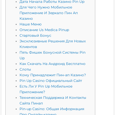
Дата Начала Работы Казино Pin Up
Для Чего Нужно Мобильное
Приложение И Зеркало Пин Ап
Казино
Наше Меню
Описание Us Medica Pinup
Стартовый Бонус
Эксклюзивные Решения Для Новых
Клиентов
Пять Фишек Бонусной Системы Pin
Up
Как Скачать На Андроид Бесплатно
Слоты
Кому Принадлежит Пин-ап Казино?
Pin Up Casino Официальный Сайт
Есть Ли У Pin Up Мобильное
Приложение?
Техническая Поддержка И Контакты
Сайта Пинап
Pin-up Casino: Общая Информация
Про Онлайн-казино