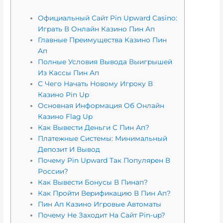
Официальный Сайт Pin Upward Casino:
Играть В Онлайн Казино Пин Ап
Главные Преимущества Казино Пин
Ап
Полные Условия Вывода Выигрышей
Из Кассы Пин Ап
С Чего Начать Новому Игроку В
Казино Pin Up
Основная Информация Об Онлайн
Казино Flag Up
Как Вывести Деньги С Пин Ап?
Платежные Системы: Минимальный
Депозит И Вывод
Почему Pin Upward Так Популярен В
России?
Как Вывести Бонусы В Пинап?
Как Пройти Верификацию В Пин Ап?
Пин Ап Казино Игровые Автоматы
Почему Не Заходит На Сайт Pin-up?