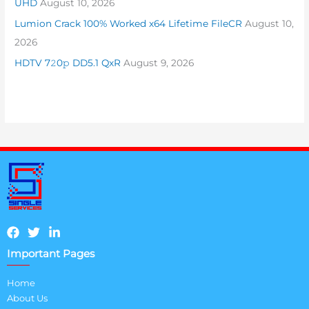
UHD
August 10, 2026
Lumion Crack 100% Worked x64 Lifetime FileCR
August 10,
2026
HDTV 7𝟸0𝚙 DD5.1 QxR
August 9, 2026
Important Pages
Home
About Us