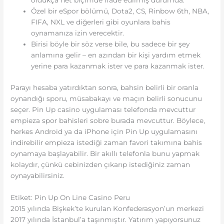
oldukça net biçimde ifade edilmiş durumda.
Özel bir eSpor bölümü, Dota2, CS, Rinbow 6th, NBA,
FIFA, NXL ve diğerleri gibi oyunlara bahis
oynamanıza izin verecektir.
Birisi böyle bir söz verse bile, bu sadece bir şey
anlamına gelir – en azından bir kişi yardım etmek
yerine para kazanmak ister ve para kazanmak ister.
Parayı hesaba yatırdıktan sonra, bahsin belirli bir oranla
oynandığı sporu, müsabakayı ve maçın belirli sonucunu
seçer. Pin Up casino uygulaması telefonda mevcuttur
empieza spor bahisleri sobre burada mevcuttur. Böylece,
herkes Android ya da iPhone için Pin Up uygulamasını
indirebilir empieza istediği zaman favori takımına bahis
oynamaya başlayabilir. Bir akıllı telefonla bunu yapmak
kolaydır, çünkü cebinizden çıkarıp istediğiniz zaman
oynayabilirsiniz.
Etiket: Pin Up On Line Casino Peru
2015 yılında Bişkek’te kurulan Konfederasyon’un merkezi
2017 yılında İstanbul’a taşınmıştır. Yatırım yapıyorsunuz