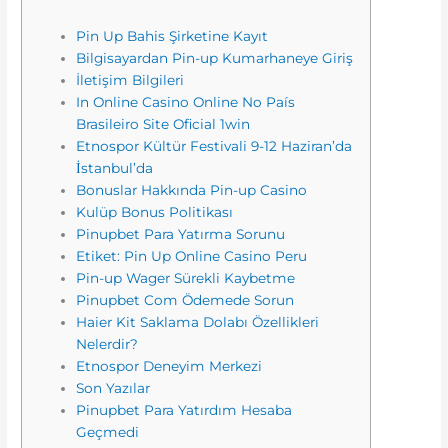
Pin Up Bahis Şirketine Kayıt
Bilgisayardan Pin-up Kumarhaneye Giriş
İletişim Bilgileri
In Online Casino Online No País
Brasileiro Site Oficial 1win
Etnospor Kültür Festivali 9-12 Haziran’da
İstanbul’da
Bonuslar Hakkında Pin-up Casino
Kulüp Bonus Politikası
Pinupbet Para Yatırma Sorunu
Etiket: Pin Up Online Casino Peru
Pin-up Wager Sürekli Kaybetme
Pinupbet Com Ödemede Sorun
Haier Kit Saklama Dolabı Özellikleri
Nelerdir?
Etnospor Deneyim Merkezi
Son Yazılar
Pinupbet Para Yatırdım Hesaba
Geçmedi