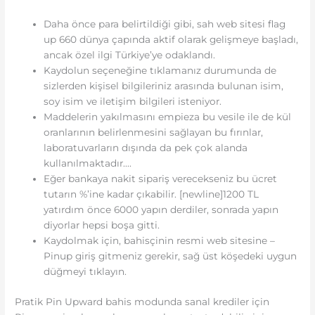
Daha önce para belirtildiği gibi, sah web sitesi flag
up 660 dünya çapında aktif olarak gelişmeye başladı,
ancak özel ilgi Türkiye’ye odaklandı.
Kaydolun seçeneğine tıklamanız durumunda de
sizlerden kişisel bilgileriniz arasında bulunan isim,
soy isim ve iletişim bilgileri isteniyor.
Maddelerin yakılmasını empieza bu vesile ile de kül
oranlarının belirlenmesini sağlayan bu fırınlar,
laboratuvarların dışında da pek çok alanda
kullanılmaktadır….
Eğer bankaya nakit sipariş verecekseniz bu ücret
tutarın %’ine kadar çıkabilir. [newline]1200 TL
yatırdım önce 6000 yapın derdiler, sonrada yapın
diyorlar hepsi boşa gitti.
Kaydolmak için, bahisçinin resmi web sitesine –
Pinup giriş gitmeniz gerekir, sağ üst köşedeki uygun
düğmeyi tıklayın.
Pratik Pin Upward bahis modunda sanal krediler için