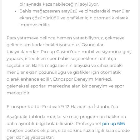
bir aynada kazanabileceğini söylüyor.
Bahis mağazasının arayüzü ve cihazlardaki menüler
ekran çözünürlüğü ve grafikler için otomatik olarak
improve edilir.
Para yatırmaya gelince hemen yatırabiliyoruz, çekmeye
gelince um kadar bekletiyorsunuz. Oyuncular,
tarayıcılarından Pin-up Casino’nun mobil versiyonuna giriş
yaparak, istedikleri spor bahis seçeneklerini rahatça
seçebilirler. Bahis mağazasının arayüzü ve cihazlardaki
menüler ekran çözünürlüğü ve grafikler için otomatik
olarak enhance edilir. Etnospor Deneyim Merkezi,
geleneksel sporları merkezine alan bir deneyim ve spor
merkezidir.
Etnospor Kültür Festivali 9-12 Haziran’da İstanbul’da
Aşağıdaki tabloda marjlar ve maç programları hakkında
daha ayrıntılı bilgi bulabilirsiniz. Profesyonel
pin up 666
müşteri destek ekipleri, size sorununuzla ilgili kısa sürede
geri dönüş yapacaktır.