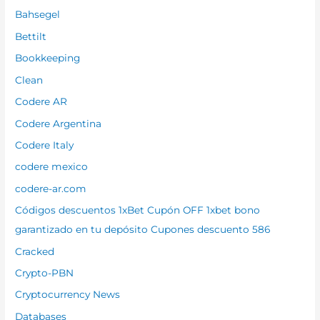
Bahsegel
Bettilt
Bookkeeping
Clean
Codere AR
Codere Argentina
Codere Italy
codere mexico
codere-ar.com
Códigos descuentos 1xBet Cupón OFF 1xbet bono
garantizado en tu depósito Cupones descuento 586
Cracked
Crypto-PBN
Cryptocurrency News
Databases