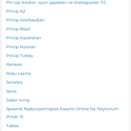
Pin-Up Aviator: oyun qaydaları və strategiyaları 112
PinUp AZ
PinUp Azerbaydjan
PinUp Brazil
PinUp Kazahstan
PinUp Russian
PinUp Turkey
Rankers
Roku casino
Serialers
Skins
Sober living
Sprawdź Najkorzystniejsze Kasyno Online Na Terytorium
Polski 15
Tables