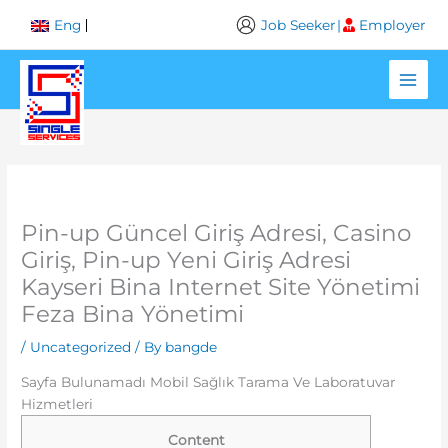
Skip
Job Seeker
|
Employer
Eng
to
content
Pin-up Güncel Giriş Adresi, Casino
Giriş, Pin-up Yeni Giriş Adresi
Kayseri Bina Internet Site Yönetimi
Feza Bina Yönetimi
/
Uncategorized
/ By
bangde
Sayfa Bulunamadı Mobil Sağlık Tarama Ve Laboratuvar
Hizmetleri
Content