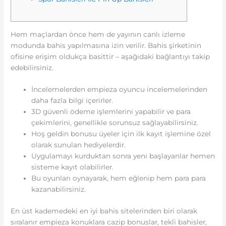
Hem maçlardan önce hem de yayının canlı izleme
modunda bahis yapılmasına izin verilir. Bahis şirketinin
ofisine erişim oldukça basittir – aşağıdaki bağlantıyı takip
edebilirsiniz.
İncelemelerden empieza oyuncu incelemelerinden
daha fazla bilgi içerirler.
3D güvenli ödeme işlemlerini yapabilir ve para
çekimlerini, genellikle sorunsuz sağlayabilirsiniz.
Hoş geldin bonusu üyeler için ilk kayıt işlemine özel
olarak sunulan hediyelerdir.
Uygulamayı kurduktan sonra yeni başlayanlar hemen
sisteme kayıt olabilirler.
Bu oyunları oynayarak, hem eğlenip hem para para
kazanabilirsiniz.
En üst kademedeki en iyi bahis sitelerinden biri olarak
sıralanır empieza konuklara cazip bonuslar, tekli bahisler,