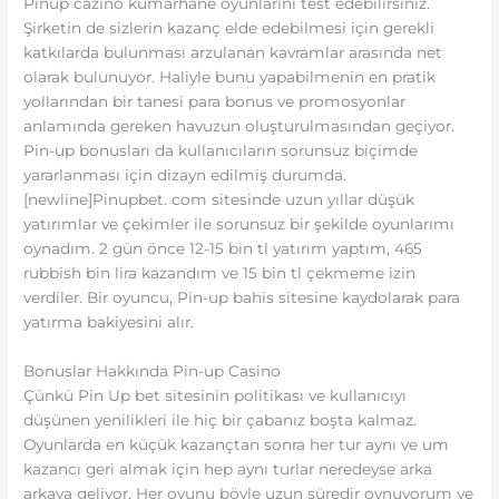
Pinup cazino kumarhane oyunlarını test edebilirsiniz.
Şirketin de sizlerin kazanç elde edebilmesi için gerekli
katkılarda bulunması arzulanan kavramlar arasında net
olarak bulunuyor. Haliyle bunu yapabilmenin en pratik
yollarından bir tanesi para bonus ve promosyonlar
anlamında gereken havuzun oluşturulmasından geçiyor.
Pin-up bonusları da kullanıcıların sorunsuz biçimde
yararlanması için dizayn edilmiş durumda.
[newline]Pinupbet. com sitesinde uzun yıllar düşük
yatırımlar ve çekimler ile sorunsuz bir şekilde oyunlarımı
oynadım. 2 gün önce 12-15 bin tl yatırım yaptım, 465
rubbish bin lira kazandım ve 15 bin tl çekmeme izin
verdiler. Bir oyuncu, Pin-up bahis sitesine kaydolarak para
yatırma bakiyesini alır.
Bonuslar Hakkında Pin-up Casino
Çünkü Pin Up bet sitesinin politikası ve kullanıcıyı
düşünen yenilikleri ile hiç bir çabanız boşta kalmaz.
Oyunlarda en küçük kazançtan sonra her tur aynı ve um
kazancı geri almak için hep aynı turlar neredeyse arka
arkaya geliyor. Her oyunu böyle uzun süredir oynuyorum ve