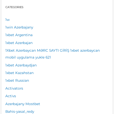
a
CATEGORIES
r
c
1w
h
1win Azerbajany
f
1xbet Argentina
o
1xbet Azerbajan
r
1Xbet Azerbaycan MƏRC SAYTI GİRİŞ 1xbet azerbaycan
:
mobil uygulama yukle 621
1xbet Azerbaydjan
1xbet Kazahstan
1xbet Russian
Activators
Activs
Azerbajany Mostbet
Bahis-yasal_redy