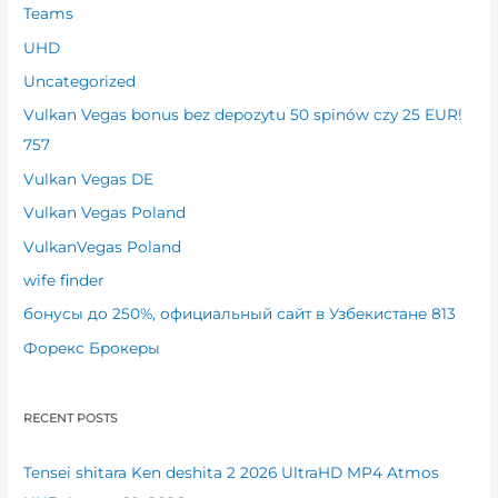
Teams
UHD
Uncategorized
Vulkan Vegas bonus bez depozytu 50 spinów czy 25 EUR!
757
Vulkan Vegas DE
Vulkan Vegas Poland
VulkanVegas Poland
wife finder
бонусы до 250%, официальный сайт в Узбекистане 813
Форекс Брокеры
RECENT POSTS
Tensei shitara Ken deshita 2 2026 UltraHD MP4 Atmos