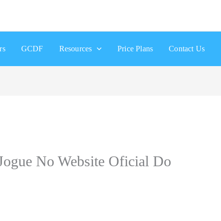
rs
GCDF
Resources
Price Plans
Contact Us
 Jogue No Website Oficial Do