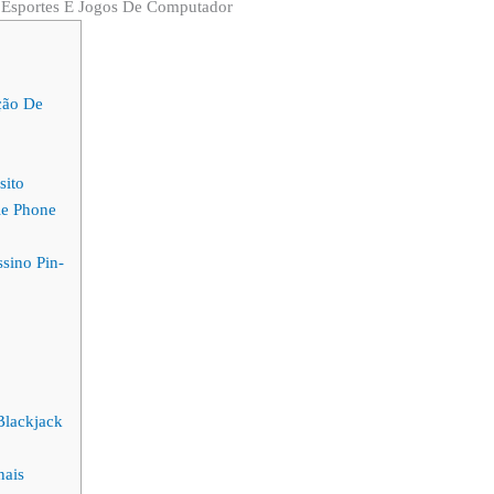
e Esportes E Jogos De Computador
ção De
p
sito
le Phone
sino Pin-
Blackjack
nais