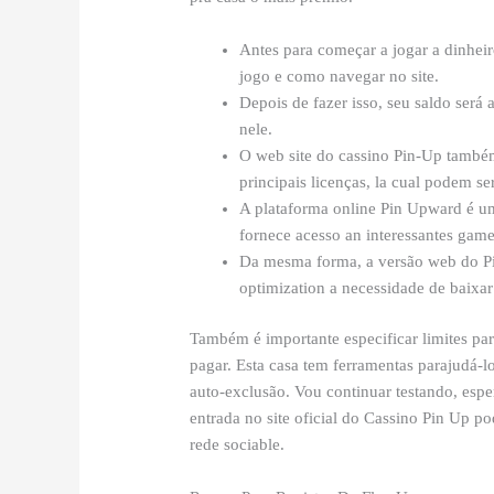
Antes para começar a jogar a dinheir
jogo e como navegar no site.
Depois de fazer isso, seu saldo será 
nele.
O web site do cassino Pin-Up também
principais licenças, la cual podem se
A plataforma online Pin Upward é um
fornece acesso an interessantes game
Da mesma forma, a versão web do Pin
optimization a necessidade de baixar
Também é importante especificar limites p
pagar. Esta casa tem ferramentas parajudá-lo
auto-exclusão. Vou continuar testando, espe
entrada no site oficial do Cassino Pin Up p
rede sociable.