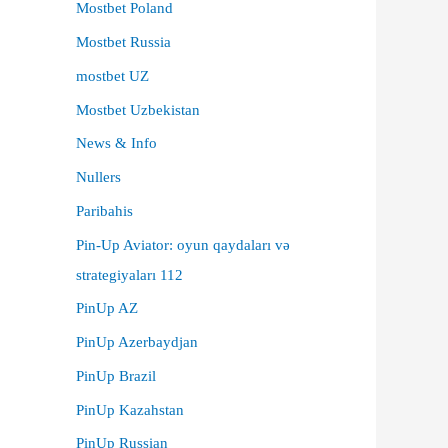
Mostbet Poland
Mostbet Russia
mostbet UZ
Mostbet Uzbekistan
News & Info
Nullers
Paribahis
Pin-Up Aviator: oyun qaydaları və
strategiyaları 112
PinUp AZ
PinUp Azerbaydjan
PinUp Brazil
PinUp Kazahstan
PinUp Russian