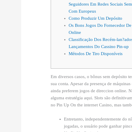
Seguidores Em Redes Sociais Sem
Com Europeus
Como Produzir Um Depósito
Os Bons Jogos Do Fornecedor De
Online
Classificação Dos Recém-lan?ado
Lançamentos Do Cassino Pin-up
Métodos De Tiro Disponíveis
Em diversos casos, o bônus sem depósito te
sua conta. Apesar da presença de máquinas c
ainda preferem jogos de direccion online. No
alguma estratégia aqui. Slots são definitiv
no Pin Up On the internet Casino, mas ta
Entretanto, independentemente do ní
jogadas, o usuário pode ganhar pinco