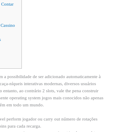
 Contar
 Cassino
s
m a possibilidade de ser adicionado automaticamente à
aça-níqueis interativas modernas, diversos usuários
 entanto, ao contrário 2 slots, vale the pena construir
amente operating system jogos mais conocidos não apenas
mbém em todo um mundo.
vel perform jogador ou carry out número de rotações
ins para cada recarga.