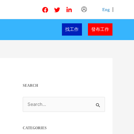
Eng
找工作
發布工作
SEARCH
S
e
a
CATEGORIES
r