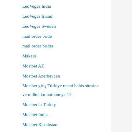
LeoVegas India
LeoVegas Irland
LeoVegas Sweden
mail order bride
mail order brides
Makers
Mostbet AZ
Mostbet Azerbaycan
Mostbet giriş Türkiye resmi bahis sitesine
ve online kumarhaneye 12
Mostbet in Turkey
Mostbet India
Mostbet Kazahstan