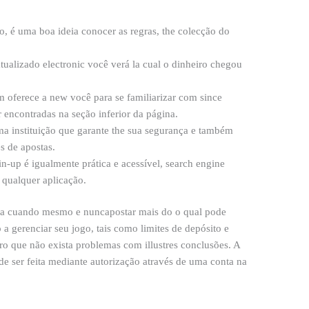
o, é uma boa ideia conocer as regras, the colecção do
atualizado electronic você verá la cual o dinheiro chegou
 oferece a new você para se familiarizar com since
r encontradas na seção inferior da página.
a instituição que garante the sua segurança e também
s de apostas.
-up é igualmente prática e acessível, search engine
 qualquer aplicação.
ara cuando mesmo e nuncapostar mais do o qual pode
 a gerenciar seu jogo, tais como limites de depósito e
ro que não exista problemas com illustres conclusões. A
ode ser feita mediante autorização através de uma conta na