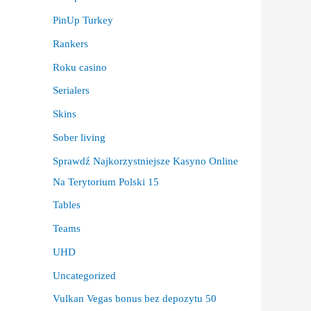
PinUp Turkey
Rankers
Roku casino
Serialers
Skins
Sober living
Sprawdź Najkorzystniejsze Kasyno Online
Na Terytorium Polski 15
Tables
Teams
UHD
Uncategorized
Vulkan Vegas bonus bez depozytu 50