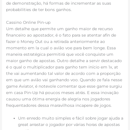
de demonstração, há formas de incrementar as suas
probabilities de ter bons ganhos.
Cassino Online Pin-up
Um detalhe que permite um ganho maior de recurso
financeiro ao apostador, é o fato para se atentar afin de
fazer o Money Out ou a retirada anteriormente ao
momento em la cual o avião voe para bem longe. Essa
maneira estratégica permitirá que você conquiste um
maior ganho de apostas. Outro detalhe a servir destacado
é o qual o multiplicador para ganho tem início em 1x, at
the vai aumentando tal valor de acordo com a proporção
em que um avião vai ganhando voo. Quando ze fala nesse
game Aviator, é notevole comentar que esse game surgiu
em casa Pin-Up há poucos meses atrás. E essa inovação
causou uma ótima energia de alegria nos jogadores
frequentadores dessa maravilhosa incapere de jogos.
Um enredo muito simples e fácil sobre jogar ajuda a
great arrastar o jogador por várias horas de apostas