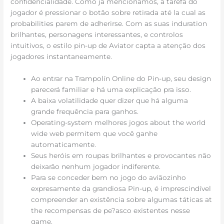
confidencialidade. Como já mencionamos, a tarefa do
jogador é pressionar o botão sobre retirada até la cual as
probabilities parem de adherirse. Com as suas induration
brilhantes, personagens interessantes, e controlos
intuitivos, o estilo pin-up de Aviator capta a atenção dos
jogadores instantaneamente.
Ao entrar na Trampolín Online do Pin-up, seu design
parecerá familiar e há uma explicação pra isso.
A baixa volatilidade quer dizer que há alguma
grande frequência para ganhos.
Operating-system melhores jogos about the world
wide web permitem que você ganhe
automaticamente.
Seus heróis em roupas brilhantes e provocantes não
deixarão nenhum jogador indiferente.
Para se conceder bem no jogo do aviãozinho
expresamente da grandiosa Pin-up, é imprescindível
compreender an existência sobre algumas táticas at
the recompensas de pe?asco existentes nesse
game.