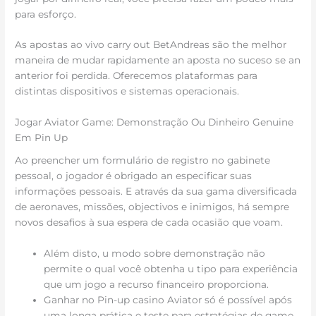
para esforço.
As apostas ao vivo carry out BetAndreas são the melhor
maneira de mudar rapidamente an aposta no suceso se an
anterior foi perdida. Oferecemos plataformas para
distintas dispositivos e sistemas operacionais.
Jogar Aviator Game: Demonstração Ou Dinheiro Genuine
Em Pin Up
Ao preencher um formulário de registro no gabinete
pessoal, o jogador é obrigado an especificar suas
informações pessoais. E através da sua gama diversificada
de aeronaves, missões, objectivos e inimigos, há sempre
novos desafios à sua espera de cada ocasião que voam.
Além disto, u modo sobre demonstração não
permite o qual você obtenha u tipo para experiência
que um jogo a recurso financeiro proporciona.
Ganhar no Pin-up casino Aviator só é possível após
uma longa prática e teste para estratégias de game