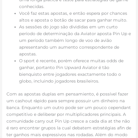
conhecidas.
Você faz estas apostas, e então espera por chances
altos e aposta o botão de sacar para ganhar muito.
As sessões do jogo são divididas em um curto
período de determinação da Aviator aposta Pin Up e
um período também longo de voo de avião
apresentando um aumento correspondente de
apostas.
O sport é recente, porém oferece muitas odds de
ganhar, portanto Pin Upward Aviator é tão
bienquisto entre jogadores exactamente todo o
globo, incluindo jogadores brasileiros.
Com as apostas duplas em pensamiento, é possível fazer
um cashout rápido para sempre possuir um dinheiro na
banca. Enquanto um outro pode ser um pouco cependant
competitivo e deliberar por multiplicadores principais. A
comunidade carry out Pin Up cresce a cada dia at the não
é raro encontrar grupos la cual debatem estratégias afin de
ter ganhos mais expressivos nas rodadas. Além do modo