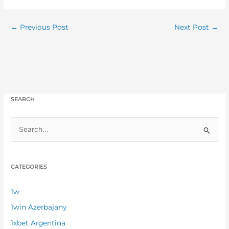
←
Previous Post
Next Post
→
SEARCH
S
e
a
CATEGORIES
r
c
1w
h
1win Azerbajany
f
1xbet Argentina
o