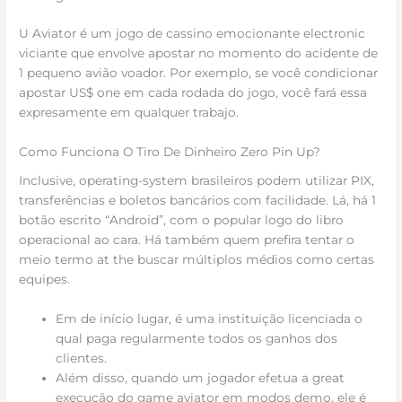
U Aviator é um jogo de cassino emocionante electronic
viciante que envolve apostar no momento do acidente de
1 pequeno avião voador. Por exemplo, se você condicionar
apostar US$ one em cada rodada do jogo, você fará essa
expresamente em qualquer trabajo.
Como Funciona O Tiro De Dinheiro Zero Pin Up?
Inclusive, operating-system brasileiros podem utilizar PIX,
transferências e boletos bancários com facilidade. Lá, há 1
botão escrito “Android”, com o popular logo do libro
operacional ao cara. Há também quem prefira tentar o
meio termo at the buscar múltiplos médios como certas
equipes.
Em de início lugar, é uma instituição licenciada o
qual paga regularmente todos os ganhos dos
clientes.
Além disso, quando um jogador efetua a great
execução do game aviator em modos demo, ele é