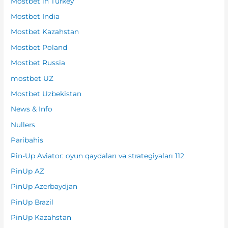
Mostbet in Turkey
Mostbet India
Mostbet Kazahstan
Mostbet Poland
Mostbet Russia
mostbet UZ
Mostbet Uzbekistan
News & Info
Nullers
Paribahis
Pin-Up Aviator: oyun qaydaları və strategiyaları 112
PinUp AZ
PinUp Azerbaydjan
PinUp Brazil
PinUp Kazahstan