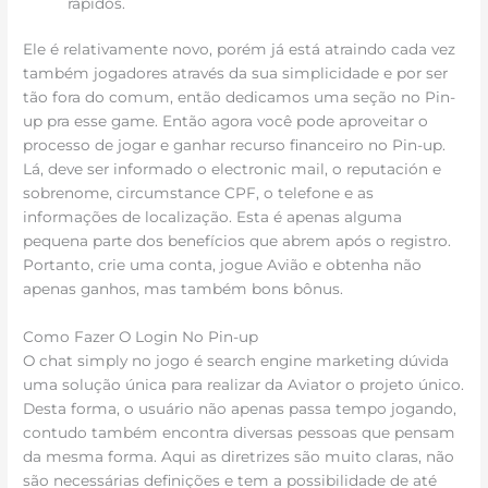
rápidos.
Ele é relativamente novo, porém já está atraindo cada vez
também jogadores através da sua simplicidade e por ser
tão fora do comum, então dedicamos uma seção no Pin-
up pra esse game. Então agora você pode aproveitar o
processo de jogar e ganhar recurso financeiro no Pin-up.
Lá, deve ser informado o electronic mail, o reputación e
sobrenome, circumstance CPF, o telefone e as
informações de localização. Esta é apenas alguma
pequena parte dos benefícios que abrem após o registro.
Portanto, crie uma conta, jogue Avião e obtenha não
apenas ganhos, mas também bons bônus.
Como Fazer O Login No Pin-up
O chat simply no jogo é search engine marketing dúvida
uma solução única para realizar da Aviator o projeto único.
Desta forma, o usuário não apenas passa tempo jogando,
contudo também encontra diversas pessoas que pensam
da mesma forma. Aqui as diretrizes são muito claras, não
são necessárias definições e tem a possibilidade de até