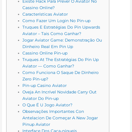
Existe Hack Para Prever O Aviator No
Cassino Online?
Características Aviator
Como Fazer Um Login No Pin-up
Truques E Estratégias Do Pin Upwards
Aviator – Tais Como Ganhar?
Jogar Aviator Game: Demonstração Ou
Dinheiro Real Em Pin Up
Cassino Online Pin-up
Truques At The Estratégias Do Pin Up
Aviator — Como Ganhar?
Como Funciona O Saque De Dinheiro
Zero Pin-up?
Pin-up Casino Aviator
Oveja An Incrível Novidade Carry Out
Aviator Do Pin-up
O Que É U Jogo Aviator?
Observações Importantes Con
Antelacion De Começar A New Jogar
Pinup Aviator
Interface Dos Caça-níqueis