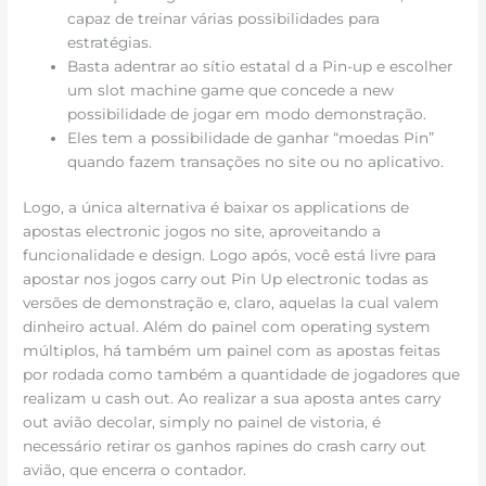
capaz de treinar várias possibilidades para
estratégias.
Basta adentrar ao sítio estatal d a Pin-up e escolher
um slot machine game que concede a new
possibilidade de jogar em modo demonstração.
Eles tem a possibilidade de ganhar “moedas Pin”
quando fazem transações no site ou no aplicativo.
Logo, a única alternativa é baixar os applications de
apostas electronic jogos no site, aproveitando a
funcionalidade e design. Logo após, você está livre para
apostar nos jogos carry out Pin Up electronic todas as
versões de demonstração e, claro, aquelas la cual valem
dinheiro actual. Além do painel com operating system
múltiplos, há também um painel com as apostas feitas
por rodada como também a quantidade de jogadores que
realizam u cash out. Ao realizar a sua aposta antes carry
out avião decolar, simply no painel de vistoria, é
necessário retirar os ganhos rapines do crash carry out
avião, que encerra o contador.