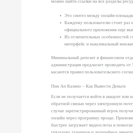
можно найти ссылки на все разделы ресур
Это синтез между онлайн-площадк
Каждому пользователю стоит раз и
официального приложения еще вы
Из отличительных особенностей ст
интерфейс и максимальный множи
Минимальный депозит в финансовом отдел
администрация предлагает проводить от 
касаются правил пользовательского согла
Пин Ап Казино – Как Вывести Деньги
Если не получается войти в аккаунт или 
обратной связью через электронную поч
случае зарегистрированный игрок получит
онлайн через программу проще. Приложен
быстрее загружает видеослоты и помогае
грядущих турниров и лотерейных ивентов