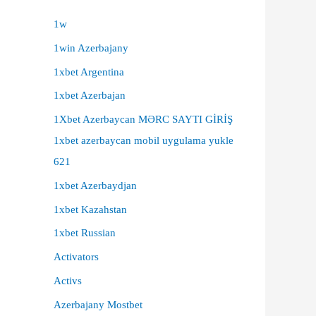
c
1w
h
1win Azerbajany
f
1xbet Argentina
o
1xbet Azerbajan
r
1Xbet Azerbaycan MƏRC SAYTI GİRİŞ
:
1xbet azerbaycan mobil uygulama yukle
621
1xbet Azerbaydjan
1xbet Kazahstan
1xbet Russian
Activators
Activs
Azerbajany Mostbet