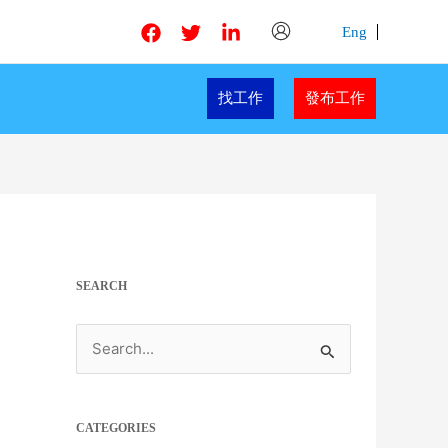
Eng
找工作
發布工作
SEARCH
S
e
a
CATEGORIES
r