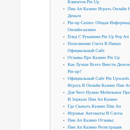
Клиентов Pin Up
Пин Ап Казино Играть Онлайн 
Деньги
Pin-up Casino: Общая Информа
Онлайн-казино
Плед С Рукавами Pin Up Pop Art 
Пополнение Счета В Пинап
Официальный Сайт
Отзывы Про Казино Pin Up
Как Лучше Всего Внести Депоз
Pin-up?
Официальный Сайт Pin Upwards 
Играть В Онлайн Казино Пин А
Для Чего Нужно Мобильное Пр
И Зеркало Пин Ап Казино
Где Скачать Казино Пин Ап
Игровые Автоматы И Слоты
Пин Ап Казино Отзывы:
Пин Ап Казино Регистрация