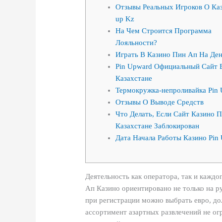
Отзывы Реальных Игроков О Каз
up Kz
На Чем Строится Программа
Лояльности?
Играть В Казино Пин Ап На Ден
Pin Upward Официальный Сайт 
Казахстане
Термокружка-непроливайка Pin
Отзывы О Выводе Средств
Что Делать, Если Сайт Казино 
Казахстане Заблокирован
Дата Начала Работы Казино Pin
Деятельность как оператора, так и кажд
Ап Казино ориентировано не только на р
при регистрации можно выбрать евро, до
ассортимент азартных развлечений не ог