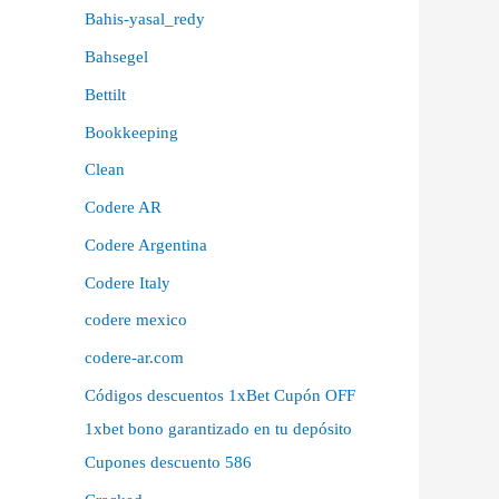
Bahis-yasal_redy
Bahsegel
Bettilt
Bookkeeping
Clean
Codere AR
Codere Argentina
Codere Italy
codere mexico
codere-ar.com
Códigos descuentos 1xBet Cupón OFF
1xbet bono garantizado en tu depósito
Cupones descuento 586