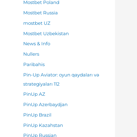
Mostbet Poland
Mostbet Russia
mostbet UZ
Mostbet Uzbekistan
News & Info
Nullers
Paribahis
Pin-Up Aviator: oyun qaydaları və
strategiyaları 112
PinUp AZ
PinUp Azerbaydjan
PinUp Brazil
PinUp Kazahstan
PinUp Russian