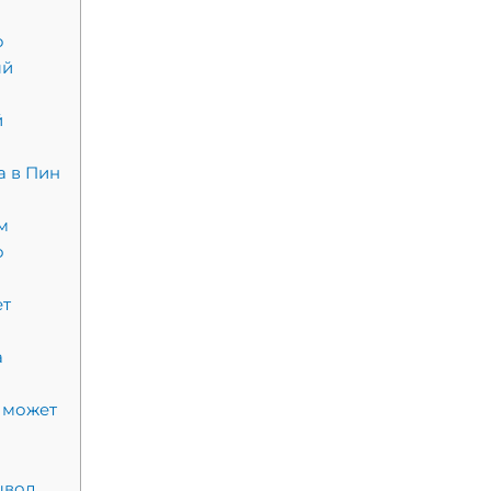
o
ый
й
а в Пин
м
о
ет
а
p может
ывод