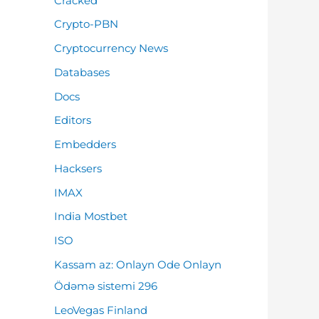
Cracked
Crypto-PBN
Cryptocurrency News
Databases
Docs
Editors
Embedders
Hacksers
IMAX
India Mostbet
ISO
Kassam az: Onlayn Ode Onlayn
Ödəmə sistemi 296
LeoVegas Finland