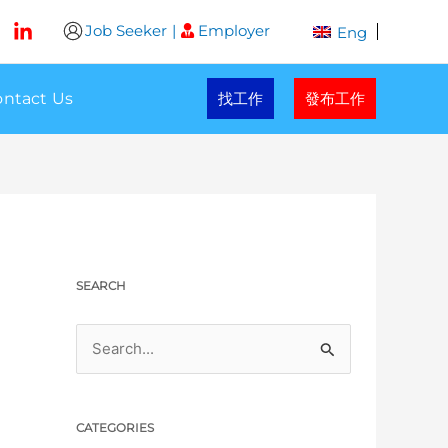
Job Seeker
|
Employer
Eng
ntact Us
找工作
發布工作
SEARCH
S
e
a
CATEGORIES
r