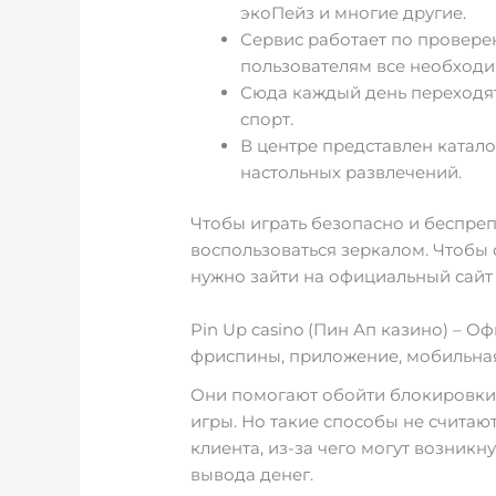
экоПейз и многие другие.
Сервис работает по провере
пользователям все необходи
Сюда каждый день переходят 
спорт.
В центре представлен катал
настольных развлечений.
Чтобы играть безопасно и беспреп
воспользоваться зеркалом. Чтобы 
нужно зайти на официальный сайт 
Pin Up casino (Пин Ап казино) – О
фриспины, приложение, мобильная
Они помогают обойти блокировки и
игры. Но такие способы не считаю
клиента, из-за чего могут возник
вывода денег.