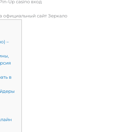
in-Up casino вход
 на официальный сайт Зеркало
о) –
ины,
ерсия
ать в
айдеры
нлайн