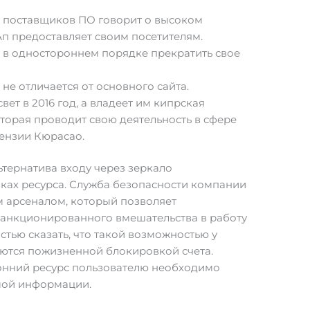
е поставщиков ПО говорит о высоком
Ап предоставляет cвоим посетителям.
ь в одностороннем порядке прекратить свое
не отличается от основного сайта.
вет в 2016 год, а владеет им кипрская
которая проводит свою деятельность в сфере
ензии Кюрасао.
тернатива входу через зеркало
ках ресурса. Служба безопасности компании
м арсеналом, который позволяет
санкционированного вмешательства в работу
стью сказать, что такой возможностью у
аются пожизненной блокировкой счета.
онний ресурс пользователю необходимо
мой информации.