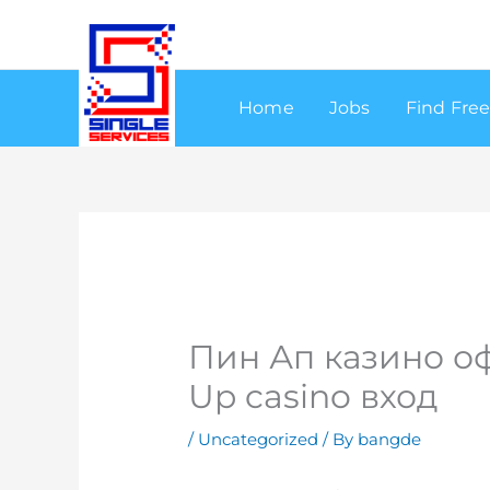
Skip
to
content
Home
Jobs
Find Free
Пин Ап казино о
Up casino вход
/
Uncategorized
/ By
bangde