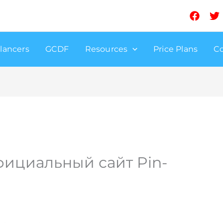
lancers
GCDF
Resources
Price Plans
Co
фициальный сайт Pin-