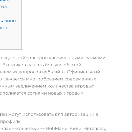
раз
 казино
окод
раждает хайроллеров увеличенными суммами
. Вы можете узнать больше об этой
аваемых вопросов веб-сайта. Официальный
й отличается многообразием современных
янным увеличением количества игровых
пополняется сотнями новых игровых
ей могут использовать для авторизации в
профиль.
нлайн-кошельки — ВебМани, Киви, Нетеллер,