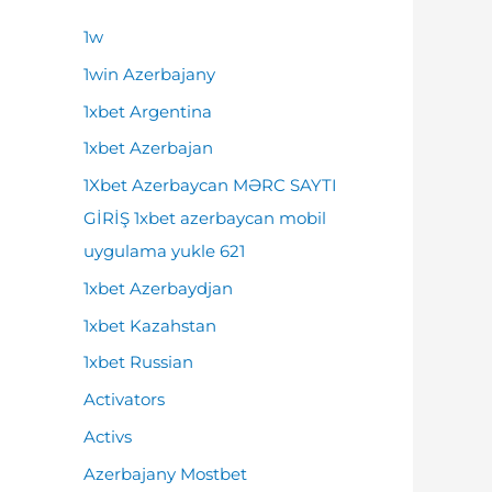
c
1w
h
1win Azerbajany
f
1xbet Argentina
o
1xbet Azerbajan
r
1Xbet Azerbaycan MƏRC SAYTI
:
GİRİŞ 1xbet azerbaycan mobil
uygulama yukle 621
1xbet Azerbaydjan
1xbet Kazahstan
1xbet Russian
Activators
Activs
Azerbajany Mostbet