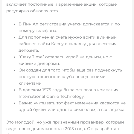
включает постоянные и временные акции, которые
регулярно обновляются.
В Пин Ап регистрация учетки допускается и по
номеру телефона.
Для пополнения счета нужно войти в личный
кабинет, найти Кассу и вкладку для внесения
депозита.
“Crazy Time” осталась игрой на деньги, но с
живыми дилерами.
Он создан для того, чтобы еще раз подчеркнуть
полную открытость клуба перед своими
клиентами.
В далеком 1975 году была основана компания
International Game Technology.
Важно учитывать тот факт изменения касаются не
одной буквы или одного символам, а все адреса.
Это молодой, но уже признанный провайдер, который
ведет свою деятельность с 2015 года. Он разработал