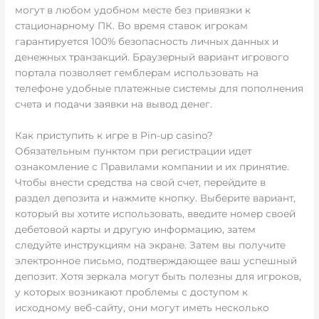
могут в любом удобном месте без привязки к
стационарному ПК. Во время ставок игрокам
гарантируется 100% безопасность личных данных и
денежных транзакций. Браузерный вариант игрового
портала позволяет гемблерам использовать на
телефоне удобные платежные системы для пополнения
счета и подачи заявки на вывод денег.
Как приступить к игре в Pin-up casino?
Обязательным пунктом при регистрации идет
ознакомление с Правилами компании и их принятие.
Чтобы внести средства на свой счет, перейдите в
раздел депозита и нажмите кнопку. Выберите вариант,
который вы хотите использовать, введите номер своей
дебетовой карты и другую информацию, затем
следуйте инструкциям на экране. Затем вы получите
электронное письмо, подтверждающее ваш успешный
депозит. Хотя зеркала могут быть полезны для игроков,
у которых возникают проблемы с доступом к
исходному веб-сайту, они могут иметь несколько