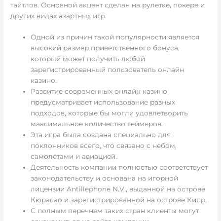
тайтлов. Основной акцент сделан на рулетке, покере и
других видах азартных игр.
Одной из причин такой популярности является
высокий размер приветственного бонуса,
который может получить любой
зарегистрированный пользователь онлайн
казино.
Развитие современных онлайн казино
предусматривает использование разных
подходов, которые бы могли удовлетворить
максимальное количество геймеров.
Эта игра была создана специально для
поклонников всего, что связано с небом,
самолетами и авиацией.
Деятельность компании полностью соответствует
законодательству и основана на игорной
лицензии Antillephone N.V., выданной на острове
Кюрасао и зарегистрированной на острове Кипр.
С полным перечнем таких стран клиенты могут