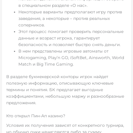
в специальном разделе «О нас».
Некоторые варианты предполагают игру против
заведения, а некоторые – против реальных
соперников.
Этот процесс помогает проверить персональные
данные и возраст игрока, гарантирует
безопасность и позволяет быстро снять деньги.
В нем представлены игровые автоматы от
Microgaming, Play’n GO, iSoftBet, Ainsworth, World
Match и Big Time Gaming.
В разделе букмекерской конторы игрок найдет
полезную информацию, описывающую ключевые
термины и понятия. БК предлагает выгодные
коэффициентами, небольшую маржу и разнообразные
предложения.
Кто открыл Пин-Ап казино?
Условия их получения зависят от конкретного турнира,
но обычно очки начисляются либо за сумму