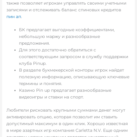
также позволяет игрокам управлять своими учетными
записями и отслеживать баланс спиновых кредитов
пин ап
.
БК предлагает выгодные коэффициентами,
небольшую маржу и разнообразные
предложения.
Для этого достаточно обратиться с
соответствующим запросом в службу поддержки
клуба Pinup.
В разделе букмекерской конторы игрок найдет
полезную информацию, описывающую ключевые
термины и понятия.
Казино Pin up предлагает разнообразные
видеоигры и ставки на спорт.
Любители рисковать крупными суммами денег могут
активировать опцию, которая позволит им ставить
допустимый максимум в один клик. Хорошо известная
в мире азартных игр компания Carletta N.V. Еще одним
секретом успеха компании является качественный