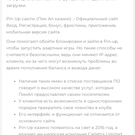
загрузки.
Pin Up casino (Пин Ап казино) – Официальный сайт.
Вход, Регистрация, бонус, фриспины, приложение,
мобильная версия сайта
Они помогают обойти блокировки и зайти в Pin-up,
чтобы запустить азартные игры. Но такие способы не
считаются безопасными, ведь они меняют IP-адрес
клиента, из-за чего могут возникнуть проблемы во
время пополнения баланса и вывода денег.
Наличие таких имен в списке поставщиков ПО
говорит о высоком качестве услуг, которые
ПинАп предоставляет cвоим посетителям.
У клиентов есть возможность в одностороннем
порядке прекратить свое членство в клубе.
Его интерфейс и функционал не отличается от
основного сайта.
Pin-Up казино появилось на свет в 2016 год, а
владеет им кипрская компания Carletta Limited,