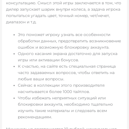
консультацию. Смысл этой игры заключается в том, что
дилер запускает шарик внутри колеса, а задача игрока
попытаться угадать цвет, точный номер, чет/нечет,
диапазон и т.д.
Это поможет игроку узнать все особенности
обработки данных, предотвратить возникновение
ошибок и возможную блокировку аккаунта.
Одного касания экрана достаточно для запуска
игры или активации бонусов.
К счастью, на сайте есть специальная страница
часто задаваемых вопросов, чтобы ответить на
любые ваши вопросы.
Сейчас в коллекции этого производителя
насчитывается более 1000 тайтлов.
Чтобы избежать неприятных ситуаций или
блокировки аккаунта, необходимо тщательно
изучить такие материалы и следовать всем
рекомендациям.