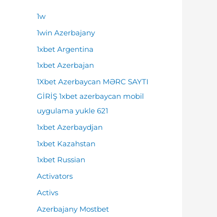
c
1w
h
1win Azerbajany
f
1xbet Argentina
o
1xbet Azerbajan
r
1Xbet Azerbaycan MƏRC SAYTI
:
GİRİŞ 1xbet azerbaycan mobil
uygulama yukle 621
1xbet Azerbaydjan
1xbet Kazahstan
1xbet Russian
Activators
Activs
Azerbajany Mostbet