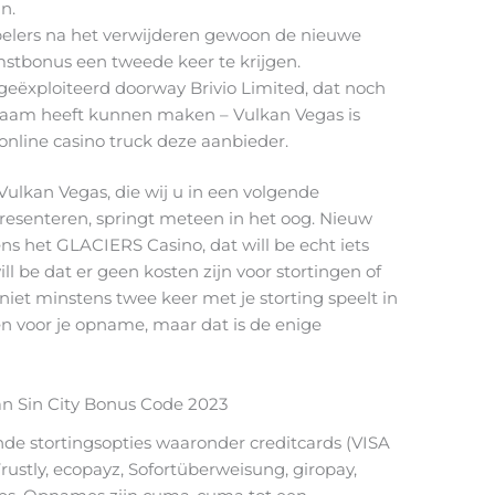
n.
spelers na het verwijderen gewoon de nieuwe
tbonus een tweede keer te krijgen.
geëxploiteerd doorway Brivio Limited, dat noch
 naam heeft kunnen maken – Vulkan Vegas is
line casino truck deze aanbieder.
ulkan Vegas, die wij u in een volgende
presenteren, springt meteen in het oog. Nieuw
s het GLACIERS Casino, dat will be echt iets
l be dat er geen kosten zijn voor stortingen of
niet minstens twee keer met je storting speelt in
n voor je opname, maar dat is de enige
n Sin City Bonus Code 2023
nde stortingsopties waaronder creditcards (VISA
 Trustly, ecopayz, Sofortüberweisung, giropay,