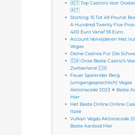
🇦🇹 Top Casino’s Voor Oosten
🇦🇹
Storting: 15 Tot 49 Pound: B
A Hundred Twenty Five Proc
400 Euro Vanaf 55 Euro:
Account Verwijderen Met Vu
Vegas
Deine Casinos Für Die Schwe
🇨🇭 Onze Beste Casino’s Voo
Zwitserland 🇨🇭
Feuer Speiender Berg
(umgangssprachlich) Vegas
Aktionscode 2023 ✴️ Beste 
Hier
Het Beste Online Online Cas
Italië
Vulkan Vegas Aktionscode 20
Beste Aanbod Hier