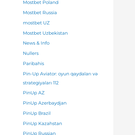
Mostbet Poland
Mostbet Russia
mostbet UZ
Mostbet Uzbekistan
News & Info
Nullers
Paribahis
Pin-Up Aviator: oyun qaydaları və
strategiyaları 112
PinUp AZ
PinUp Azerbaydjan
PinUp Brazil
PinUp Kazahstan
PinUp Russian