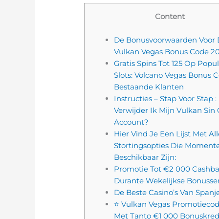
Content
De Bonusvoorwaarden Voor 
Vulkan Vegas Bonus Code 2
Gratis Spins Tot 125 Op Popul
Slots: Volcano Vegas Bonus 
Bestaande Klanten
Instructies – Stap Voor Stap 
Verwijder Ik Mijn Vulkan Sin 
Account?
Hier Vind Je Een Lijst Met All
Stortingsopties Die Moment
Beschikbaar Zijn:
Promotie Tot €2 000 Cashb
Durante Wekelijkse Bonusse
De Beste Casino’s Van Spanj
⭐ Vulkan Vegas Promotieco
Met Tanto €1 000 Bonuskred