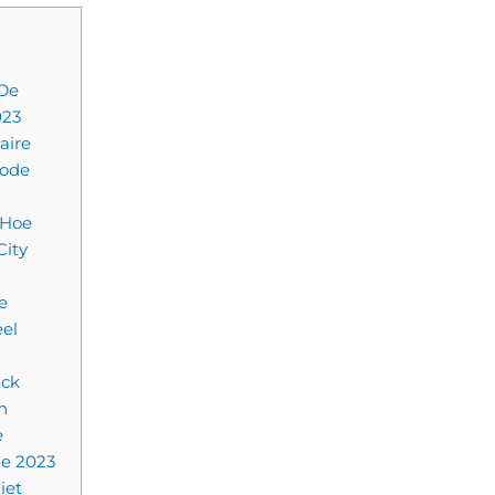
De
023
aire
Code
: Hoe
City
e
eel
ack
n
e
de 2023
iet