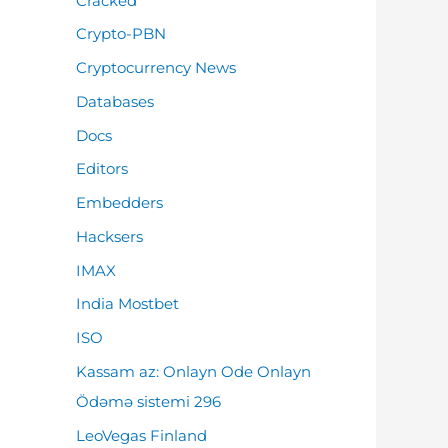
Cracked
Crypto-PBN
Cryptocurrency News
Databases
Docs
Editors
Embedders
Hacksers
IMAX
India Mostbet
ISO
Kassam az: Onlayn Ode Onlayn
Ödəmə sistemi 296
LeoVegas Finland