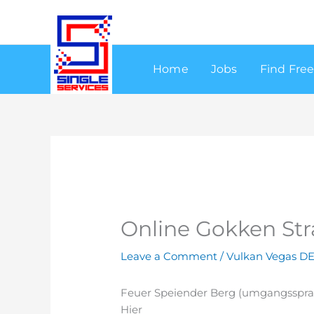
Skip
to
content
Home
Jobs
Find Free
Online Gokken Str
Leave a Comment
/
Vulkan Vegas D
Feuer Speiender Berg (umgangssprac
Hier