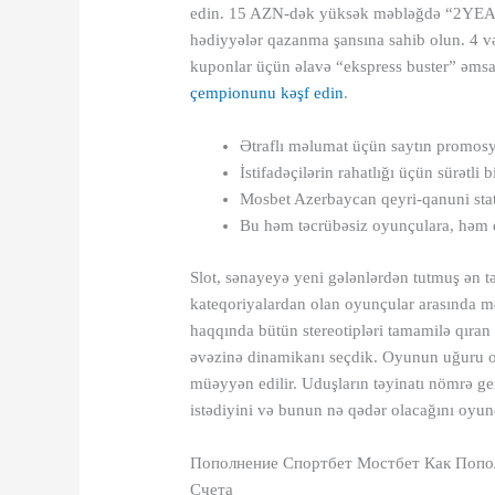
edin. 15 AZN-dək yüksək məbləğdə “2YEAR”
hədiyyələr qazanma şansına sahib olun. 4 və
kuponlar üçün əlavə “ekspress buster” əms
çempionunu kəşf edin
.
Ətraflı məlumat üçün saytın promosy
İstifadəçilərin rahatlığı üçün sürətli 
Mosbet Azerbaycan qeyri-qanuni sta
Bu həm təcrübəsiz oyunçulara, həm d
Slot, sənayeyə yeni gələnlərdən tutmuş ən t
kateqoriyalardan olan oyunçular arasında mə
haqqında bütün stereotipləri tamamilə qır
əvəzinə dinamikanı seçdik. Oyunun uğuru oyu
müəyyən edilir. Uduşların təyinatı nömrə ge
istədiyini və bunun nə qədər olacağını oyun
Пополнение Спортбет Мостбет Как Попол
Счета