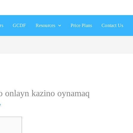
rs
GCDF
Resources
Price Plans
Contact Us
o onlayn kazino oynamaq
e