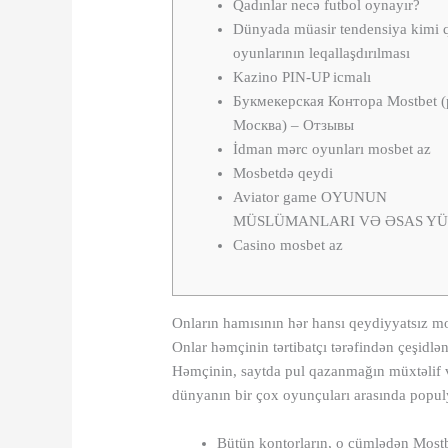
Qadınlar necə futbol oynayır?
Dünyada müasir tendensiya kimi
oyunlarının leqallaşdırılması
Kazino PIN-UP icmalı
Букмекерская Контора Mostbet (
Москва) – Отзывы
İdman mərc oyunları mosbet az
Mosbetdə qeydi
Aviator game OYUNUN
MÜSLÜMANLARI VƏ ƏSAS YÜ
Casino mosbet az
Onların hamısının hər hansı qeydiyyatsız mos
Onlar həmçinin tərtibatçı tərəfindən çeşidlən
Həmçinin, saytda pul qazanmağın müxtəlif va
dünyanın bir çox oyunçuları arasında populy
Bütün kontorların, o cümlədən Mostbe