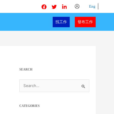
Eng
找工作
發布工作
SEARCH
S
e
a
CATEGORIES
r