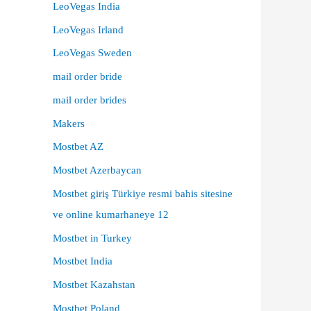
LeoVegas India
LeoVegas Irland
LeoVegas Sweden
mail order bride
mail order brides
Makers
Mostbet AZ
Mostbet Azerbaycan
Mostbet giriş Türkiye resmi bahis sitesine
ve online kumarhaneye 12
Mostbet in Turkey
Mostbet India
Mostbet Kazahstan
Mostbet Poland