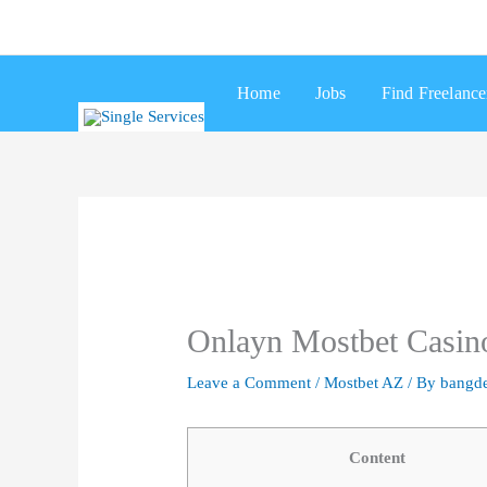
Skip
to
content
Home
Jobs
Find Freelance
Onlayn Mostbet Casin
Leave a Comment
/
Mostbet AZ
/ By
bangd
Content