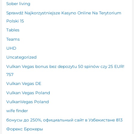
Sober living
Sprawdź Najkorzystniejsze Kasyno Online Na Terytorium
Polski 15
Tables
Teams
UHD
Uncategorized
Vulkan Vegas bonus bez depozytu 50 spinów czy 25 EUR!
757
Vulkan Vegas DE
Vulkan Vegas Poland
VulkanVegas Poland
wife finder
бонусы до 250%, официальный сайт в Узбекистане 813
Форекс Брокеры