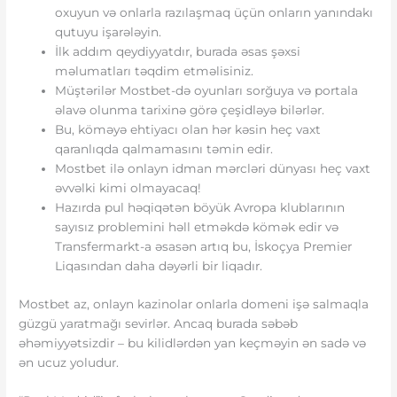
oxuyun və onlarla razılaşmaq üçün onların yanındakı
qutuyu işarələyin.
İlk addım qeydiyyatdır, burada əsas şəxsi
məlumatları təqdim etməlisiniz.
Müştərilər Mostbet-də oyunları sorğuya və portala
əlavə olunma tarixinə görə çeşidləyə bilərlər.
Bu, köməyə ehtiyacı olan hər kəsin heç vaxt
qaranlıqda qalmamasını təmin edir.
Mostbet ilə onlayn idman mərcləri dünyası heç vaxt
əvvəlki kimi olmayacaq!
Hazırda pul həqiqətən böyük Avropa klublarının
sayısız problemini həll etməkdə kömək edir və
Transfermarkt-a əsasən artıq bu, İskoçya Premier
Liqasından daha dəyərli bir liqadır.
Mostbet az, onlayn kazinolar onlarla domeni işə salmaqla
güzgü yaratmağı sevirlər. Ancaq burada səbəb
əhəmiyyətsizdir – bu kilidlərdən yan keçməyin ən sadə və
ən ucuz yoludur.