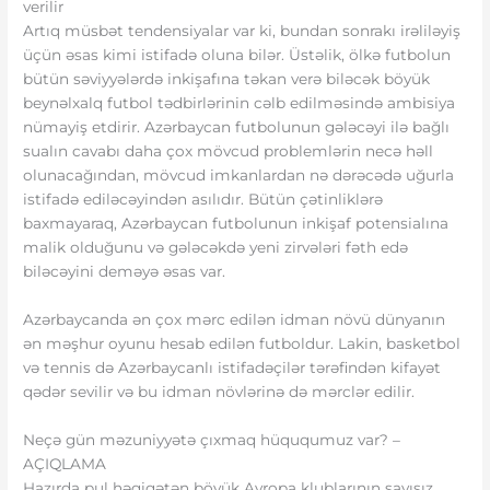
verilir
Artıq müsbət tendensiyalar var ki, bundan sonrakı irəliləyiş
üçün əsas kimi istifadə oluna bilər. Üstəlik, ölkə futbolun
bütün səviyyələrdə inkişafına təkan verə biləcək böyük
beynəlxalq futbol tədbirlərinin cəlb edilməsində ambisiya
nümayiş etdirir. Azərbaycan futbolunun gələcəyi ilə bağlı
sualın cavabı daha çox mövcud problemlərin necə həll
olunacağından, mövcud imkanlardan nə dərəcədə uğurla
istifadə ediləcəyindən asılıdır. Bütün çətinliklərə
baxmayaraq, Azərbaycan futbolunun inkişaf potensialına
malik olduğunu və gələcəkdə yeni zirvələri fəth edə
biləcəyini deməyə əsas var.
Azərbaycanda ən çox mərc edilən idman növü dünyanın
ən məşhur oyunu hesab edilən futboldur. Lakin, basketbol
və tennis də Azərbaycanlı istifadəçilər tərəfindən kifayət
qədər sevilir və bu idman növlərinə də mərclər edilir.
Neçə gün məzuniyyətə çıxmaq hüququmuz var? –
AÇIQLAMA
Hazırda pul həqiqətən böyük Avropa klublarının sayısız