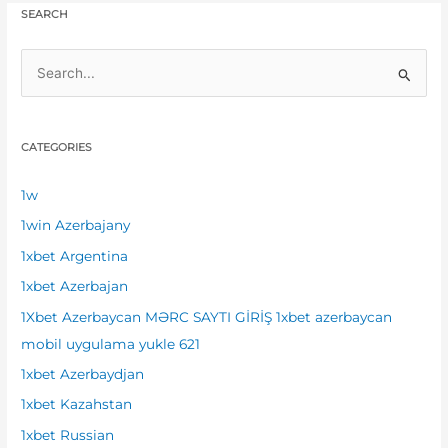
SEARCH
S
e
a
CATEGORIES
r
c
1w
h
1win Azerbajany
f
1xbet Argentina
o
1xbet Azerbajan
r
1Xbet Azerbaycan MƏRC SAYTI GİRİŞ 1xbet azerbaycan
:
mobil uygulama yukle 621
1xbet Azerbaydjan
1xbet Kazahstan
1xbet Russian