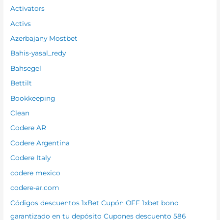
Activators
Activs
Azerbajany Mostbet
Bahis-yasal_redy
Bahsegel
Bettilt
Bookkeeping
Clean
Codere AR
Codere Argentina
Codere Italy
codere mexico
codere-ar.com
Códigos descuentos 1xBet Cupón OFF 1xbet bono
garantizado en tu depósito Cupones descuento 586