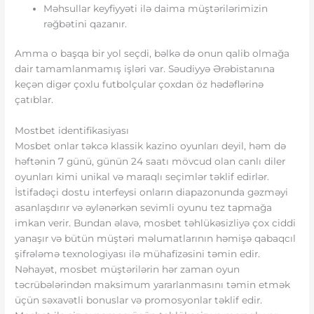
Məhsullar keyfiyyəti ilə daima müştərilərimizin
rəğbətini qazanır.
Amma o başqa bir yol seçdi, bəlkə də onun qalib olmağa
dair tamamlanmamış işləri var. Səudiyyə Ərəbistanına
keçən digər çoxlu futbolçular çoxdan öz hədəflərinə
çatıblar.
Mostbet identifikasiyası
Mosbet onlar təkcə klassik kazino oyunları deyil, həm də
həftənin 7 günü, günün 24 saatı mövcud olan canlı diler
oyunları kimi unikal və maraqlı seçimlər təklif edirlər.
İstifadəçi dostu interfeysi onların diapazonunda gəzməyi
asanlaşdırır və əylənərkən sevimli oyunu tez tapmağa
imkan verir. Bundan əlavə, mosbet təhlükəsizliyə çox ciddi
yanaşır və bütün müştəri məlumatlarının həmişə qabaqcıl
şifrələmə texnologiyası ilə mühafizəsini təmin edir.
Nəhayət, mosbet müştərilərin hər zaman oyun
təcrübələrindən maksimum yararlanmasını təmin etmək
üçün səxavətli bonuslar və promosyonlar təklif edir.