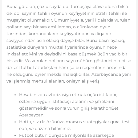
Buna görə də, çoxlu sayda qol tamaşaya əlavə oluna bilsə
də, qol sayının təhlili oyunun keyfiyyətinin ətraflı təhlili ilə
müşayiət olunmalıdır. Ümumiyyətlə, yerli liqalarda vurulan
qolların sayı bir sıra amillərdən, o cümlədən oyun
tərzindən, komandaların keyfiyyətindən və liqanın
səviyyəsindən asılı olaraq dəyişə bilər. Buna baxmayaraq,
statistika dünyanın müxtəlif yerlərində oyunun necə
inkişaf etdiyini və dəyişdiyini başa düşmək üçün vacib bir
hissədir. Və vurulan qolların sayı mühüm göstərici ola bilsə
də, əsl futbol azarkeşləri həmişə bu rəqəmlərin arxasında
nə olduğunu öyrənməkdə maraqlıdırlar. Azərbaycanda yeni
və işlənmiş məhsul elanları, onlayn alış veriş.
Hesabınızda avtorizasiya etmək üçün istifadəçi
özlərinə uyğun istifadəçi adlarını və şifrələrini
göstərməlidir və sonra vurun giriş MarathonBet
Azerbaycan.
Hətta, siz də özünüzə məxsus strategiyalar qura, test
edə, və qazana bilərsiniz.
Futbol bütün dünyada milyonlarla azarkeşdə