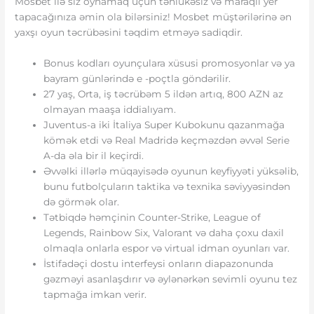
Mosbet ilə siz oynamaq üçün təhlükəsiz və maraqlı yer
tapacağınıza əmin ola bilərsiniz! Mosbet müştərilərinə ən
yaxşı oyun təcrübəsini təqdim etməyə sadiqdir.
Bonus kodları oyunçulara xüsusi promosyonlar və ya
bayram günlərində e -poçtla göndərilir.
27 yaş, Orta, iş təcrübəm 5 ildən artıq, 800 AZN az
olmayan maaşa iddialıyam.
Juventus-a iki İtaliya Super Kubokunu qazanmağa
kömək etdi və Real Madridə keçməzdən əvvəl Serie
A-da əla bir il keçirdi.
Əvvəlki illərlə müqayisədə oyunun keyfiyyəti yüksəlib,
bunu futbolçuların taktika və texnika səviyyəsindən
də görmək olar.
Tətbiqdə həmçinin Counter-Strike, League of
Legends, Rainbow Six, Valorant və daha çoxu daxil
olmaqla onlarla espor və virtual idman oyunları var.
İstifadəçi dostu interfeysi onların diapazonunda
gəzməyi asanlaşdırır və əylənərkən sevimli oyunu tez
tapmağa imkan verir.