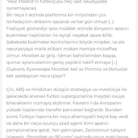
“Real Madrid”in futbolçusu heç vaxt Səudiyyədə
oynamayacaq
Bir neçə il ərzində platforma bir milyondan çox
istifadəçinin etibarını qazandı və hər gün virtual […]
Fəaliyyət göstərdiyi qısa müddət ərzində dünyanın aparıcı
bukmeker təşkilatları ilə layiqli rəqabət apara bilib.
Şəbəkədə bukmeker kontorlarının böyük miqdarı, və əla
reputasiyaya malik etibarlı məkan həmişə müvəffəq
olmur. Mostbet.az giriş -İdman bahislərindən başqa,
qumar əyləncələrinin geniş çeşidini təklif etməyə […]
Оценить букмекера Mostbet bet az Promos və Bonuslar
bet azerbaycan necə işləyir?
Çin, ABŞ və Hindistan düzgün strategiya və investisiya ilə
gələcəkdə ənənəvi futbol supergüclərinə meydan oxuya
biləcəklərini nümayiş etdirirlər. Fevralın 1-də Avropanın
yüksək liqalarında transfer pəncərəsi bağlanıb. Bundan
sonra Türkiyə liqasına bir neçə əhəmiyyətli keçid baş verdi
və daha bir neçə oyunçu azad agent kimi aparıcı
çempionatlara getdi. Yeri gəlmişkən, Zaniolonun taleyini
izləsəniz, //mostbet-az-90.com/ saytında onun matçlarına