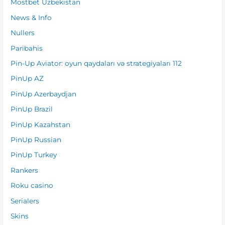
Mostbet Uzbekistan
News & Info
Nullers
Paribahis
Pin-Up Aviator: oyun qaydaları və strategiyaları 112
PinUp AZ
PinUp Azerbaydjan
PinUp Brazil
PinUp Kazahstan
PinUp Russian
PinUp Turkey
Rankers
Roku casino
Serialers
Skins