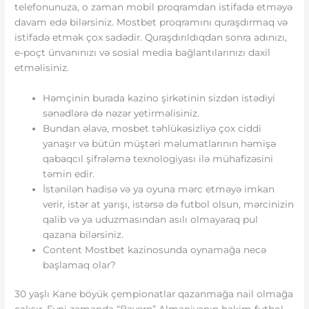
telefonunuza, o zaman mobil proqramdan istifadə etməyə
davam edə bilərsiniz. Mostbet proqramını quraşdırmaq və
istifadə etmək çox sadədir. Quraşdırıldıqdan sonra adınızı,
e-poçt ünvanınızı və sosial media bağlantılarınızı daxil
etməlisiniz.
Həmçinin burada kazino şirkətinin sizdən istədiyi
sənədlərə də nəzər yetirməlisiniz.
Bundan əlavə, mosbet təhlükəsizliyə çox ciddi
yanaşır və bütün müştəri məlumatlarının həmişə
qabaqcıl şifrələmə texnologiyası ilə mühafizəsini
təmin edir.
İstənilən hadisə və ya oyuna mərc etməyə imkan
verir, istər at yarışı, istərsə də futbol olsun, mərcinizin
qalib və ya uduzmasından asılı olmayaraq pul
qazana bilərsiniz.
Content Mostbet kazinosunda oynamağa necə
başlamaq olar?
30 yaşlı Kane böyük çempionatlar qazanmağa nail olmağa