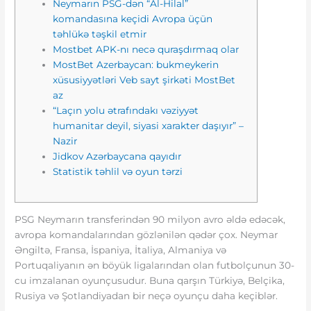
Neymarın PSG-dən “Al-Hilal”
komandasına keçidi Avropa üçün
təhlükə təşkil etmir
Mostbet APK-nı necə quraşdırmaq olar
MostBet Azerbaycan: bukmeykerin
xüsusiyyətləri Veb sayt şirkəti MostBet
az
“Laçın yolu ətrafındakı vəziyyət
humanitar deyil, siyasi xarakter daşıyır” –
Nazir
Jidkov Azərbaycana qayıdır
Statistik təhlil və oyun tərzi
PSG Neymarın transferindən 90 milyon avro əldə edəcək,
avropa komandalarından gözlənilən qədər çox. Neymar
Əngiltə, Fransa, İspaniya, İtaliya, Almaniya və
Portuqaliyanın ən böyük ligalarından olan futbolçunun 30-
cu imzalanan oyunçusudur. Buna qarşın Türkiyə, Belçika,
Rusiya və Şotlandiyadan bir neçə oyunçu daha keçiblər.