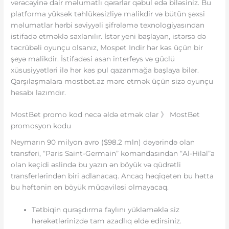
verəcəyinə dair məlumatlı qərarlar qəbul edə biləsiniz. Bu
platforma yüksək təhlükəsizliyə malikdir və bütün şəxsi
məlumatlar hərbi səviyyəli şifrələmə texnologiyasından
istifadə etməklə saxlanılır. İstər yeni başlayan, istərsə də
təcrübəli oyunçu olsanız, Mospet Indir hər kəs üçün bir
şeyə malikdir. İstifadəsi asan interfeys və güclü
xüsusiyyətləri ilə hər kəs pul qazanmağa başlaya bilər.
Qarşılaşmalara mostbet.az mərc etmək üçün sizə oyunçu
hesabı lazımdır.
MostBet promo kod necə əldə etmək olar 》 MostBet
promosyon kodu
Neymarın 90 milyon avro ($98.2 mln) dəyərində olan
transferi, “Paris Saint-Germain” komandasından “Al-Hilal”a
olan keçidi əslində bu yazın ən böyük və qüdrətli
transferlərindən biri adlanacaq. Ancaq həqiqətən bu hətta
bu həftənin ən böyük müqaviləsi olmayacaq.
Tətbiqin quraşdırma faylını yükləməklə siz
hərəkətlərinizdə tam azadlıq əldə edirsiniz.