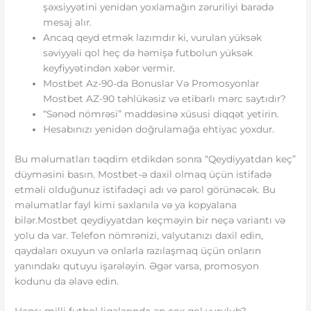
şəxsiyyətini yenidən yoxlamağın zəruriliyi barədə
mesaj alır.
Ancaq qeyd etmək lazımdır ki, vurulan yüksək
səviyyəli qol heç də həmişə futbolun yüksək
keyfiyyətindən xəbər vermir.
Mostbet Az-90-da Bonuslar Və Promosyonlar
Mostbet AZ-90 təhlükəsiz və etibarlı mərc saytıdır?
“Sənəd nömrəsi” maddəsinə xüsusi diqqət yetirin.
Hesabınızı yenidən doğrulamağa ehtiyac yoxdur.
Bu məlumatları təqdim etdikdən sonra “Qeydiyyatdan keç”
düyməsini basın. Mostbet-ə daxil olmaq üçün istifadə
etməli olduğunuz istifadəçi adı və parol görünəcək. Bu
məlumatlar fayl kimi saxlanıla və ya kopyalana
bilər.Mostbet qeydiyyatdan keçməyin bir neçə variantı və
yolu da var. Telefon nömrənizi, valyutanızı daxil edin,
qaydaları oxuyun və onlarla razılaşmaq üçün onların
yanındakı qutuyu işarələyin. Əgər varsa, promosyon
kodunu da əlavə edin.