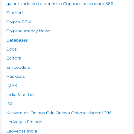
garantizado en tu depósito Cupones descuento 586
Cracked
Crypto-PBN
Cryptocurrency News
Databases
Docs
Editors
Embedders
Hacksers
IMAX
India Mostbet
ISO
Kassam az: Onlayn Ode Onlayn Ödəmə sistemi 296
LeoVegas Finland
LeoVegas India