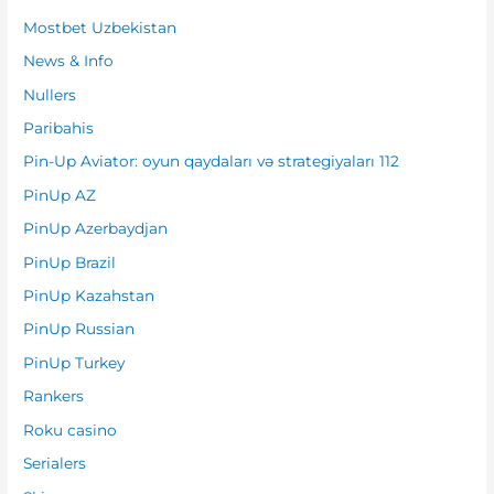
Mostbet Uzbekistan
News & Info
Nullers
Paribahis
Pin-Up Aviator: oyun qaydaları və strategiyaları 112
PinUp AZ
PinUp Azerbaydjan
PinUp Brazil
PinUp Kazahstan
PinUp Russian
PinUp Turkey
Rankers
Roku casino
Serialers