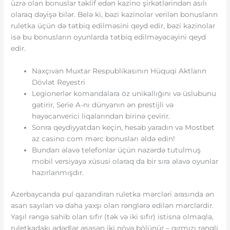
üzrə olan bonuslar təklif edən kazino şirkətlərindən asılı
olaraq dəyişə bilər. Belə ki, bəzi kazinolar verilən bonusların
ruletka üçün də tətbiq edilməsini qeyd edir, bəzi kazinolar
isə bu bonusların oyunlarda tətbiq edilməyəcəyini qeyd
edir.
Naxçıvan Muxtar Respublikasının Hüquqi Aktların
Dövlət Reyestri
Legionerlər komandalara öz unikallığını və üslubunu
gətirir, Serie A-nı dünyanın ən prestijli və
həyəcanverici liqalarından birinə çevirir.
Sonra qeydiyyatdan keçin, hesab yaradın və Mostbet
az casino com mərc bonusları əldə edin!
Bundan əlavə telefonlar üçün nəzərdə tutulmuş
mobil versiyaya xüsusi olaraq da bir sıra əlavə oyunlar
hazırlanmışdır.
Azerbaycanda pul qazandiran ruletka mərcləri arasında ən
asan sayılan və daha yaxşı olan rənglərə edilən mərclərdir.
Yaşıl rəngə sahib olan sıfır (tək və iki sıfır) istisna olmaqla,
ruletkadakı ədədlər əsasən iki növə bölünür – qırmızı rəngli