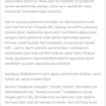
qanunlarını pozmur. Əsas sayt və mostbet az güzgüləri
server serverlərində yerləşir, onlar eyni vaxtda bir neçə
məlumat mərkəzlərindən işləyirlər.
Demo oyunlar yükləmə olmadan və veb brauzerə malik
olan hər hansı bir cihazda (PC, laptop, smartfon, planşet)
oynana bilər. Sadəcə bir oyun seçin və hələlik uğurunuzu
sinayın. Canlı çevrimiçi rulet demo rejimində oynana
bilməz, çünki burada real krupiyelər və oyunçular iştirak
edir – yalnız rəsmi pullarla oynana bilər. Azərbaycan
oyunçuları üçün veb səhifəmizdə ən yaxşı Canlı Krupiyə
Rulet oyunlarının qiymətləndirmələrini tapa bilər və ən
sevdikləri oyunları asanlıqla seçə bilərlər.
Səudiyyə Ərəbistanının yeni gələn çempionat klubları üçün
futbol ən vacib məsələ deyil
Bunlar Facebook, Google+, Twitter, Steam, Vkontakte və
Odnoklassniki-dir. “Sənəd nömrəsi” maddəsinə xüsusi
diqqət yetirin. Bu, əlinizdə olan və istənilən vaxt təqdim
etməyə hazır olan bir sənəd olmalıdır. Yəni itirilmiş və ya