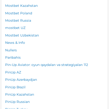
Mostbet Kazahstan
Mostbet Poland
Mostbet Russia
mostbet UZ
Mostbet Uzbekistan
News & Info
Nullers
Paribahis
Pin-Up Aviator: oyun qaydaları və strategiyaları 112
PinUp AZ
PinUp Azerbaydjan
PinUp Brazil
PinUp Kazahstan
PinUp Russian