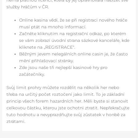
služby hráčům v ČR.
Online kasina vědí, že se při registraci nového hráče
musí ptát na mnoho informací.
Začněte kliknutím na registrační odkaz, po kterém
se vám zobrazí úvodní strana sázkové kanceláře, kde
kliknete na „REGISTRACE“.
Běžným jevem nelegálních online casin je, že často
mění přihlašovací stránky.
Zde jsou naše tři nejlepší kasinové hry pro
začátečníky.
Svůj limit prohry můžete rozdělit na několik her nebo
třeba na určitý počet roztočení jako limit. To je základní
princip všech forem hazardních her. Měli byste si stanovit
celkovou částku, kterou jste ochotni ztratit. Nepřekračujte
tuto hodnotu a nevyprazdňujte svůj zůstatek v honbě za
ztrátami.