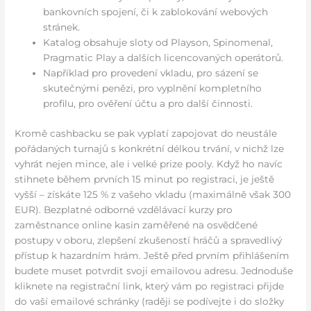
bankovních spojení, či k zablokování webových
stránek.
Katalog obsahuje sloty od Playson, Spinomenal,
Pragmatic Play a dalších licencovaných operátorů.
Například pro provedení vkladu, pro sázení se
skutečnými penězi, pro vyplnění kompletního
profilu, pro ověření účtu a pro další činnosti.
Kromě cashbacku se pak vyplatí zapojovat do neustále
pořádaných turnajů s konkrétní délkou trvání, v nichž lze
vyhrát nejen mince, ale i velké prize pooly. Když ho navíc
stihnete během prvních 15 minut po registraci, je ještě
vyšší – získáte 125 % z vašeho vkladu (maximálně však 300
EUR). Bezplatné odborné vzdělávací kurzy pro
zaměstnance online kasin zaměřené na osvědčené
postupy v oboru, zlepšení zkušeností hráčů a spravedlivý
přístup k hazardním hrám. Ještě před prvním přihlášením
budete muset potvrdit svoji emailovou adresu. Jednoduše
kliknete na registrační link, který vám po registraci přijde
do vaší emailové schránky (raději se podívejte i do složky