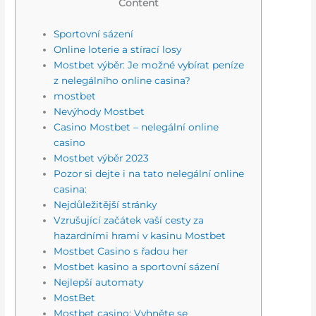
Content
Sportovní sázení
Online loterie a stírací losy
Mostbet výběr: Je možné vybírat peníze
z nelegálního online casina?
mostbet
Nevýhody Mostbet
Casino Mostbet – nelegální online
casino
Mostbet výběr 2023
Pozor si dejte i na tato nelegální online
casina:
Nejdůležitější stránky
Vzrušující začátek vaší cesty za
hazardními hrami v kasinu Mostbet
Mostbet Casino s řadou her
Mostbet kasino a sportovní sázení
Nejlepší automaty
MostBet
Mostbet casino: Vyhněte se