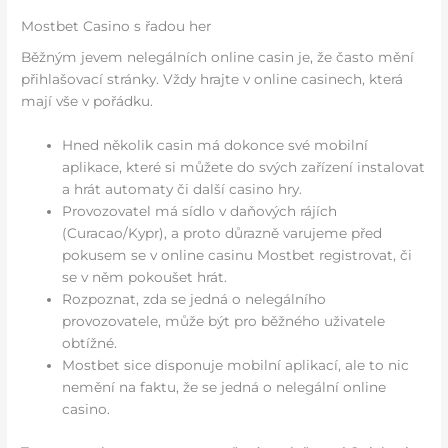
Mostbet Casino s řadou her
Běžným jevem nelegálních online casin je, že často mění
přihlašovací stránky. Vždy hrajte v online casinech, která
mají vše v pořádku.
Hned několik casin má dokonce své mobilní
aplikace, které si můžete do svých zařízení instalovat
a hrát automaty či další casino hry.
Provozovatel má sídlo v daňových rájích
(Curacao/Kypr), a proto důrazně varujeme před
pokusem se v online casinu Mostbet registrovat, či
se v něm pokoušet hrát.
Rozpoznat, zda se jedná o nelegálního
provozovatele, může být pro běžného uživatele
obtížné.
Mostbet sice disponuje mobilní aplikací, ale to nic
nemění na faktu, že se jedná o nelegální online
casino.