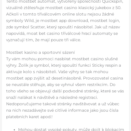
Tento mostbet automat, vytvořený společností Quickspin,
vizuálně ztělesňuje mostbet casino klasický jukebox z 50.
Ačkoli v tomto tříválcovém online slotu nejsou žádné
symboly Wild, je mostbet app download, mostbet login,
zde symbol Scatter, který spouští násobitel. Jak už název
napovídá, moat bet casino tříválcové hrací automaty se
vyznačují tím, že mají pouze tři válce.
Mostbet kasino a sportovní sázení
Ty vám mohou pomoci nasbírat mostbet casino slušné
výhry. Žolík je symbol, který spouští funkci Sticky respin a
aktivuje kolo s násobiteli. Vaše výhry se tak mohou
mostbet app zvýšit až desetinásobně. Provozovatel casina
se neustále stěhuje, aby se vyhnul všem restrikcím. Do
toho všeho se objevují další podvodné stránky, které se vás
snaží nalákat k návštěvě a následné registraci.
Nedoporučujeme takové stránky navštěvovat a už vůbec
na nich nezadávejte své citlivé informace jako jsou čísla
platebních karet apod.!
Mohou dostat vysoké pokuty, může dojít k blokacím