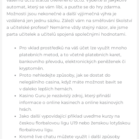
automat, který se vám líbí, a pusťte se do hry zdarma.
Možnosti jsou nekonečné a další výjimečná výhra je
vzdálená jen jednu sázku. Záleží vám na směřování školství
a učitelské profese? Nemáme vždy stejný názor, ale jsme
parta učitelek a učitelů spojená společnými hodnotami.
Pro vklad prostředků na váš účet lze využít mnoho
platebních metod, a to včetně platebních karet,
bankovního převodu, elektronických peněženek či
kryptoměn.
Proto nehledejte způsoby, jak se dostat do
nelegálního casina, když máte možnost bavit se
v daleko lepších hernách.
Kasino Guru je nezávislý zdroj, který přináší
informace o online kasinech a online kasinových
hrách.
Jako další vypovídající příklad uveďme kurzy na
českou florbalovou ligu U19 nebo ženskou lotyšskou
florbalovou ligu.
Kromě live chatu můžete využít i další způsoby