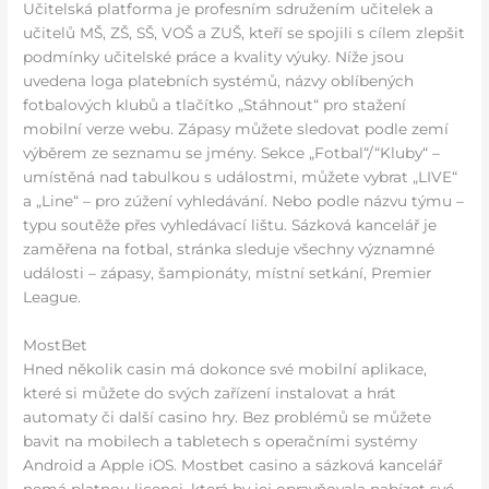
Učitelská platforma je profesním sdružením učitelek a
učitelů MŠ, ZŠ, SŠ, VOŠ a ZUŠ, kteří se spojili s cílem zlepšit
podmínky učitelské práce a kvality výuky. Níže jsou
uvedena loga platebních systémů, názvy oblíbených
fotbalových klubů a tlačítko „Stáhnout“ pro stažení
mobilní verze webu. Zápasy můžete sledovat podle zemí
výběrem ze seznamu se jmény. Sekce „Fotbal“/“Kluby“ –
umístěná nad tabulkou s událostmi, můžete vybrat „LIVE“
a „Line“ – pro zúžení vyhledávání. Nebo podle názvu týmu –
typu soutěže přes vyhledávací lištu. Sázková kancelář je
zaměřena na fotbal, stránka sleduje všechny významné
události – zápasy, šampionáty, místní setkání, Premier
League.
MostBet
Hned několik casin má dokonce své mobilní aplikace,
které si můžete do svých zařízení instalovat a hrát
automaty či další casino hry. Bez problémů se můžete
bavit na mobilech a tabletech s operačními systémy
Android a Apple iOS. Mostbet casino a sázková kancelář
nemá platnou licenci, která by jej opravňovala nabízet své