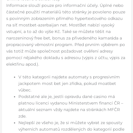
Informace slouží pouze pro informační účely. Úplné nebo
částečné použití materiálů této stránky je povoleno pouze
s povinným zobrazením přímého hypertextového odkazu
na síť mostbet-azerbaijan net. MostBet nabízí vysoký
vstupní, a to až do výše Kč. Také se můžete těšit na
narozeninový free bet, bonus za přivedeného kamaráda a
propracovaný věrnostní program. Před prvním výběrem po
vás totiž může společnost požadovat ověření adresy
pomocí nějakého dokladu s adresou (výpis z účtu, výpis za
elektřinu apod.).
V této kategorii najdete automaty s progresivním
jackpotem most bet jen zřídka, pokud moatbet
vůbec.
Podstatné ale je, jestli opravdu dané casino má
platnou licenci vydanou Ministerstvem financí ČR –
aktuální seznam vždy najdete na stránkách MFČR
zde.
Nejlepší ze všeho je, že si můžete vybrat ze spousty
výherních automatů rozdělených do kategorií podle