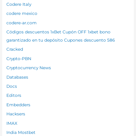
Codere Italy
codere mexico
codere-ar.com
Códigos descuentos 1xBet Cupón OFF 1xbet bono
garantizado en tu depósito Cupones descuento 586
Cracked
Crypto-PBN
Cryptocurrency News
Databases
Docs
Editors
Embedders
Hacksers
IMAX
India Mostbet