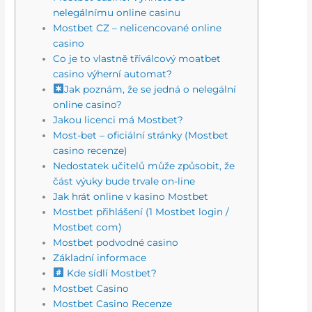
nelegálnímu online casinu
Mostbet CZ – nelicencované online
casino
Co je to vlastně tříválcový moatbet
casino výherní automat?
Jak poznám, že se jedná o nelegální
online casino?
Jakou licenci má Mostbet?
Most-bet – oficiální stránky (Mostbet
casino recenze)
Nedostatek učitelů může způsobit, že
část výuky bude trvale on-line
Jak hrát online v kasino Mostbet
Mostbet přihlášení (1 Mostbet login /
Mostbet com)
Mostbet podvodné casino
Základní informace
Kde sídlí Mostbet?
Mostbet Casino
Mostbet Casino Recenze