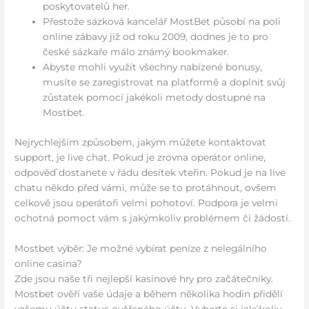
poskytovatelů her.
Přestože sázková kancelář MostBet působí na poli
online zábavy již od roku 2009, dodnes je to pro
české sázkaře málo známý bookmaker.
Abyste mohli využít všechny nabízené bonusy,
musíte se zaregistrovat na platformě a doplnit svůj
zůstatek pomocí jakékoli metody dostupné na
Mostbet.
Nejrychlejším způsobem, jakým můžete kontaktovat
support, je live chat. Pokud je zrovna operátor online,
odpověď dostanete v řádu desítek vteřin. Pokud je na live
chatu někdo před vámi, může se to protáhnout, ovšem
celkově jsou operátoři velmi pohotoví. Podpora je velmi
ochotná pomoct vám s jakýmkoliv problémem či žádostí.
Mostbet výběr: Je možné vybírat peníze z nelegálního
online casina?
Zde jsou naše tři nejlepší kasinové hry pro začátečníky.
Mostbet ověří vaše údaje a během několika hodin přidělí
vašemu účtu status ověřeného účtu. Vyberte si jakýkoliv