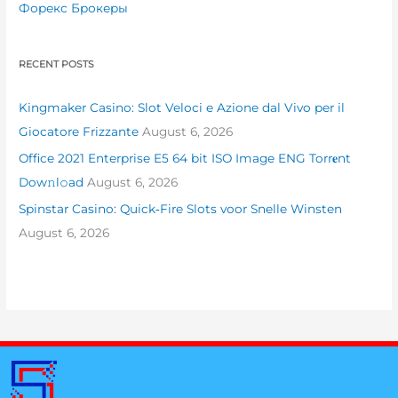
Форекс Брокеры
RECENT POSTS
Kingmaker Casino: Slot Veloci e Azione dal Vivo per il
Giocatore Frizzante
August 6, 2026
Office 2021 Enterprise E5 64 bit ISO Image ENG Torr𝐞nt
Dow𝚗l𝚘аd
August 6, 2026
Spinstar Casino: Quick‑Fire Slots voor Snelle Winsten
August 6, 2026