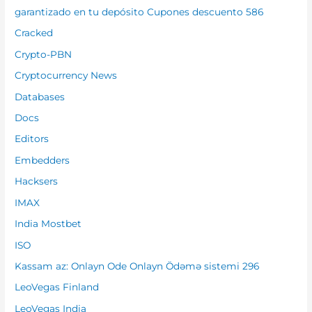
garantizado en tu depósito Cupones descuento 586
Cracked
Crypto-PBN
Cryptocurrency News
Databases
Docs
Editors
Embedders
Hacksers
IMAX
India Mostbet
ISO
Kassam az: Onlayn Ode Onlayn Ödəmə sistemi 296
LeoVegas Finland
LeoVegas India