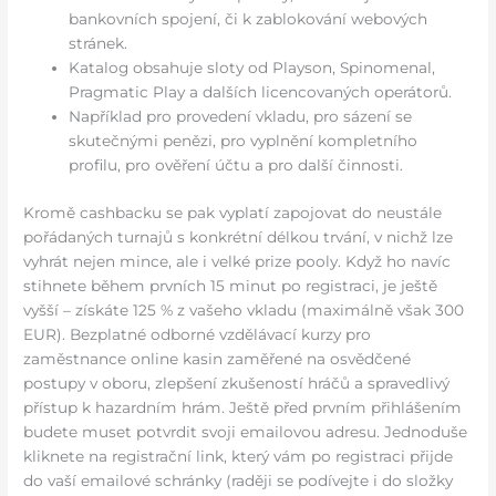
bankovních spojení, či k zablokování webových
stránek.
Katalog obsahuje sloty od Playson, Spinomenal,
Pragmatic Play a dalších licencovaných operátorů.
Například pro provedení vkladu, pro sázení se
skutečnými penězi, pro vyplnění kompletního
profilu, pro ověření účtu a pro další činnosti.
Kromě cashbacku se pak vyplatí zapojovat do neustále
pořádaných turnajů s konkrétní délkou trvání, v nichž lze
vyhrát nejen mince, ale i velké prize pooly. Když ho navíc
stihnete během prvních 15 minut po registraci, je ještě
vyšší – získáte 125 % z vašeho vkladu (maximálně však 300
EUR). Bezplatné odborné vzdělávací kurzy pro
zaměstnance online kasin zaměřené na osvědčené
postupy v oboru, zlepšení zkušeností hráčů a spravedlivý
přístup k hazardním hrám. Ještě před prvním přihlášením
budete muset potvrdit svoji emailovou adresu. Jednoduše
kliknete na registrační link, který vám po registraci přijde
do vaší emailové schránky (raději se podívejte i do složky