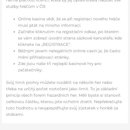
služby hráčům v ČR.
Online kasina vědí, že se při registraci nového hráče
musí ptát na mnoho informací.
Začněte kliknutím na registrační odkaz, po kterém
se vám zobrazí úvodní strana sázkové kanceláře, kde
kliknete na „REGISTRACE“.
Běžným jevem nelegálních online casin je, že často
mění přihlašovací stránky.
Zde jsou naše tři nejlepší kasinové hry pro
začátečníky.
Svůj limit prohry můžete rozdělit na několik her nebo
třeba na určitý počet roztočení jako limit. To je základní
princip všech forem hazardních her. Měli byste si stanovit
celkovou částku, kterou jste ochotni ztratit. Nepřekračujte
tuto hodnotu a nevyprazdňujte svůj zůstatek v honbě za
ztrátami.