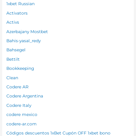
1xbet Russian
Activators
Activs
Azerbajany Mostbet
Bahis-yasal_redy
Bahsegel
Bettilt
Bookkeeping
Clean
Codere AR
Codere Argentina
Codere Italy
codere mexico
codere-ar.com
Códigos descuentos 1xBet Cupón OFF 1xbet bono