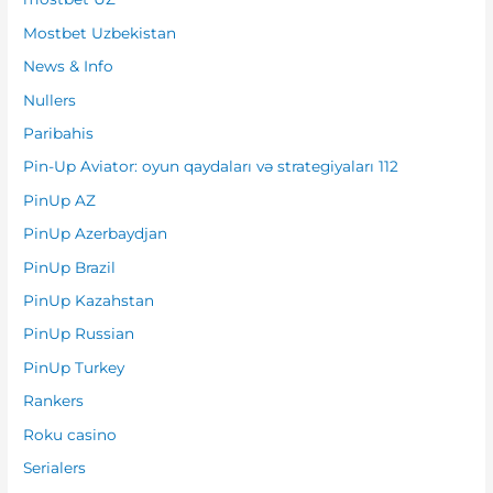
Mostbet Uzbekistan
News & Info
Nullers
Paribahis
Pin-Up Aviator: oyun qaydaları və strategiyaları 112
PinUp AZ
PinUp Azerbaydjan
PinUp Brazil
PinUp Kazahstan
PinUp Russian
PinUp Turkey
Rankers
Roku casino
Serialers