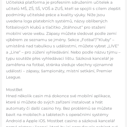
Učitelská platforma je profesním sdružením učitelek a
učitelů MŠ, ZŠ, SŠ, VOŠ a ZUŠ, kteří se spojili s cílem zlepšit
podmínky učitelské práce a kvality výuky. Níže jsou
uvedena loga platebních systémů, názvy oblíbených
fotbalových klubů a tlačítko „Stáhnout“ pro stažení
mobilní verze webu. Zápasy můžete sledovat podle zemí
výběrem ze seznamu se jmény. Sekce „Fotbal“/“Kluby“ –
umístěná nad tabulkou s událostmi, můžete vybrat „LIVE“
a „Line“ – pro zúžení vyhledávání. Nebo podle názvu týmu –
typu soutěže přes vyhledávací lištu. Sázková kancelář je
zaměřena na fotbal, stránka sleduje všechny významné
události – zápasy, šampionáty, místní setkání, Premier
League.
MostBet
Hned několik casin má dokonce své mobilní aplikace,
které si můžete do svých zařízení instalovat a hrát
automaty či další casino hry. Bez problémů se můžete
bavit na mobilech a tabletech s operačními systémy
Android a Apple iOS. Mostbet casino a sázková kancelář
nemá platnou licenci, která by jej opravňovala nabízet své