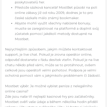
poskytovatelů her.
Přestože sázková kancelář MostBet působí na poli
online zábavy již od roku 2009, dodnes je to pro
české sázkaře málo známý bookmaker.
Abyste mohli využít všechny nabízené bonusy,
musíte se zaregistrovat na platformě a doplnit svůj
zůstatek pomocí jakékoli metody dostupné na
Mostbet.
Nejrychlejším způsobem, jakým můžete kontaktovat
support, je live chat. Pokud je zrovna operátor online,
odpověď dostanete v řádu desítek vteřin. Pokud je na live
chatu někdo před vámi, může se to protáhnout, ovšem
celkově jsou operátoři velmi pohotoví. Podpora je velmi
ochotná pomoct vám s jakýmkoliv problémem či žádostí.
Mostbet výběr: Je možné vybírat peníze z nelegálního
online casina?
Zde jsou naše tři nejlepší kasinové hry pro začátečníky.
Mostbet ověří vaše údaje a během několika hodin přidělí
vašemu účtu status ověřeného účtu. Vyberte si jakýkoliv