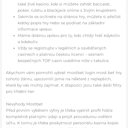
také živé kasino, kde si můžete zahrát baccarat,
poker, ruletu a blackjack online s živým krupiérem.
Jakmile se ocitnete na stránce hry, můžete si přečíst
krátký popis hry nebo se podívat na základní
informace vpravo.
Máme dobrou zprávu pro ty, kdo chtějí hrát kdykoliv
a kdekoliv.
Vždy se registrujte v legálních a osvědčených
casinech s platnou českou licencí – seznam
bezpečných TOP casin uvádíme níže v tabulce.
Abychom vám pomohli vybrat mostbet login most bet hry
tohoto žánru, upozornili jsme na některé z nejlepších,
které by vás mohly zajímat. K dispozici jsou také další filtry
pro třídění her.
Nevýhody Mostbet
Před prvním výběrem výhry je třeba vyplnit profil hráče
kompletně platnými údaji a projít procedurou ověření
účtu. K tomu je třeba poskytnout personálu kasina kopie