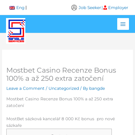
Skip
Job Seeker
|
Employer
Eng
to
content
Mostbet Casino Recenze Bonus
100% a až 250 extra zatočení
Leave a Comment
/
Uncategorized
/ By
bangde
Mostbet Casino Recenze Bonus 100% a až 250 extra
zatočení
MostBet sázková kancelář 8 000 Kč bonus ️ pro nové
sázkaře