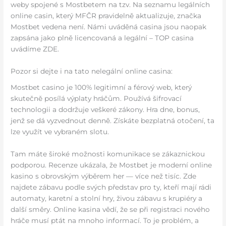
weby spojené s Mostbetem na tzv. Na seznamu legálních
online casin, který MFČR pravidelně aktualizuje, značka
Mostbet vedena není. Námi uváděná casina jsou naopak
zapsána jako plně licencovaná a legální – TOP casina
uvádíme ZDE.
Pozor si dejte i na tato nelegální online casina:
Mostbet casino je 100% legitimní a férový web, který
skutečně posílá výplaty hráčům. Používá šifrovací
technologii a dodržuje veškeré zákony. Hra dne, bonus,
jenž se dá vyzvednout denně. Získáte bezplatná otočení, ta
lze využít ve vybraném slotu.
Tam máte široké možnosti komunikace se zákaznickou
podporou. Recenze ukázala, že Mostbet je moderní online
kasino s obrovským výběrem her — více než tisíc. Zde
najdete zábavu podle svých představ pro ty, kteří mají rádi
automaty, karetní a stolní hry, živou zábavu s krupiéry a
další směry. Online kasina vědí, že se při registraci nového
hráče musí ptát na mnoho informací. To je problém, a