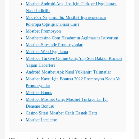
Mostbet Android Apk, Ios Için Türkiye Uygulaması
Nasıl Indirilir
Мостбет Украина Бк Mostbet Букмекерская
Контора Официальный Сайт
Mostbet Promosyon
Mostbetcasino Com Hesabımın Açılmasını İstiyorum
Mostbet Sitesinde Promosyonlar
Mostbet Web Uygulama
Mostbet Türkiye Online Giriş Yap Son Dakika Kocaeli
Yaşam Haberleri
Android Mostbet Apk Nasıl Yüklenir: Talimatlar
Mostbet Kayıt Için Bonusu 2022 Promosyon Kodu Ve
Promosyonlar
Mostbet Bonus
Mostbet Mostbet Giriş Mostbet Türkiye En İyi
Deneme Bonusu
Casino Sitesi Mostbet Canlı Destek Hattı
Mostbet İnceleme