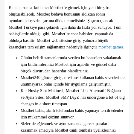
Bundan sonra, kullanıcı Mostbet’e girmek için yeni bir şifre
oluşturabilecek. Mostbet bedava bonusunu aldıktan sonra
oyunlardaki çevrim şartına dikkat etmelisiniz. Şaşırtıcı, ancak
Mostbet Türkiye para çekmek için daha da fazla yol sunuyor. Tüm
bahisçilerde olduğu gibi, Mostbet’te spor bahisleri yapmak da
oldukça basittir. Mostbet web sitesine giriş, yalnızca büyük
kazançlara tam erişim sağlamanız nedeniyle ilginçtir
mostbet games
.
Günün belirli zamanlarında verilen bu bonusları yakalamak
için bildirimlerinizi Mostbet için açabilir ve güncel daha
birçok duyurudan haberdar olabilirsiniz.
Mostbet240 güncel giriş adresi ıos kullanan bahis severleri de
unutmayarak onlar içinde bir uygulama geliştirmiştir.
Kar Husky Slot Makinesi, Mostbet Link Alternatif Bağlantı
ve Ayna Sitesi Mostbet SMP DayZ has undergone a lot of big
changes in a short timespan.
Mostbet bahis, akıllı telefondan bahis yapmayı tercih edenler
için mükemmel çözüm sunuyor.
Sizler de eğlenmek ve aynı zamanda gerçek paraları
kazanmak amacıyla Mostbet canlı tombala üyeliklerinizi