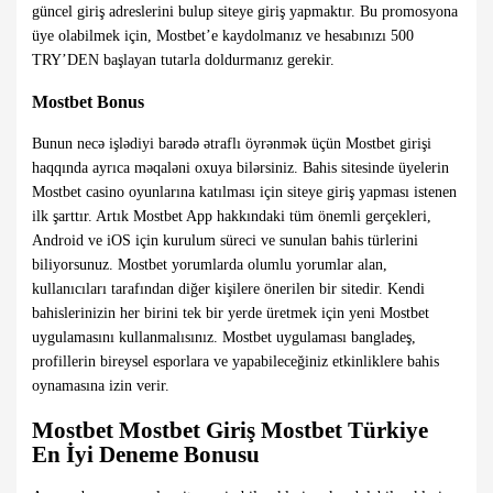
güncel giriş adreslerini bulup siteye giriş yapmaktır. Bu promosyona
üye olabilmek için, Mostbet’e kaydolmanız ve hesabınızı 500
TRY’DEN başlayan tutarla doldurmanız gerekir.
Mostbet Bonus
Bunun necə işlədiyi barədə ətraflı öyrənmək üçün Mostbet girişi
haqqında ayrıca məqaləni oxuya bilərsiniz. Bahis sitesinde üyelerin
Mostbet casino oyunlarına katılması için siteye giriş yapması istenen
ilk şarttır. Artık Mostbet App hakkındaki tüm önemli gerçekleri,
Android ve iOS için kurulum süreci ve sunulan bahis türlerini
biliyorsunuz. Mostbet yorumlarda olumlu yorumlar alan,
kullanıcıları tarafından diğer kişilere önerilen bir sitedir. Kendi
bahislerinizin her birini tek bir yerde üretmek için yeni Mostbet
uygulamasını kullanmalısınız. Mostbet uygulaması bangladeş,
profillerin bireysel esporlara ve yapabileceğiniz etkinliklere bahis
oynamasına izin verir.
Mostbet Mostbet Giriş Mostbet Türkiye
En İyi Deneme Bonusu