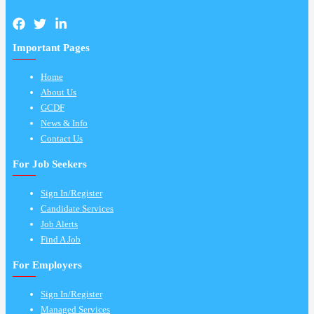
Important Pages
Home
About Us
GCDF
News & Info
Contact Us
For Job Seekers
Sign In/Register
Candidate Services
Job Alerts
Find A Job
For Employers
Sign In/Register
Managed Services