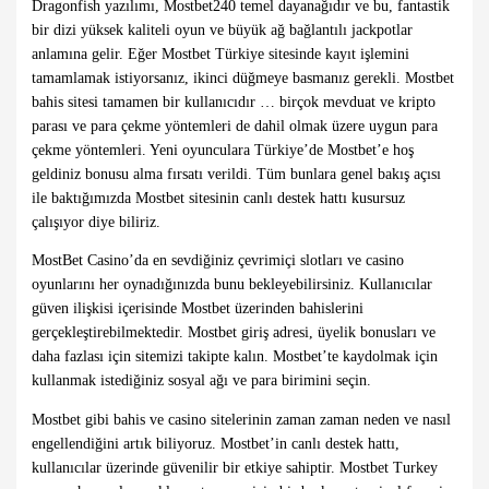
Dragonfish yazılımı, Mostbet240 temel dayanağıdır ve bu, fantastik
bir dizi yüksek kaliteli oyun ve büyük ağ bağlantılı jackpotlar
anlamına gelir. Eğer Mostbet Türkiye sitesinde kayıt işlemini
tamamlamak istiyorsanız, ikinci düğmeye basmanız gerekli. Mostbet
bahis sitesi tamamen bir kullanıcıdır … birçok mevduat ve kripto
parası ve para çekme yöntemleri de dahil olmak üzere uygun para
çekme yöntemleri. Yeni oyunculara Türkiye’de Mostbet’e hoş
geldiniz bonusu alma fırsatı verildi. Tüm bunlara genel bakış açısı
ile baktığımızda Mostbet sitesinin canlı destek hattı kusursuz
çalışıyor diye biliriz.
MostBet Casino’da en sevdiğiniz çevrimiçi slotları ve casino
oyunlarını her oynadığınızda bunu bekleyebilirsiniz. Kullanıcılar
güven ilişkisi içerisinde Mostbet üzerinden bahislerini
gerçekleştirebilmektedir. Mostbet giriş adresi, üyelik bonusları ve
daha fazlası için sitemizi takipte kalın. Mostbet’te kaydolmak için
kullanmak istediğiniz sosyal ağı ve para birimini seçin.
Mostbet gibi bahis ve casino sitelerinin zaman zaman neden ve nasıl
engellendiğini artık biliyoruz. Mostbet’in canlı destek hattı,
kullanıcılar üzerinde güvenilir bir etkiye sahiptir. Mostbet Turkey