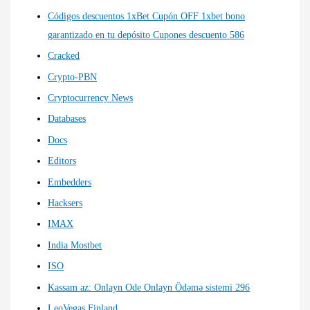
Códigos descuentos 1xBet Cupón OFF 1xbet bono
garantizado en tu depósito Cupones descuento 586
Cracked
Crypto-PBN
Cryptocurrency News
Databases
Docs
Editors
Embedders
Hacksers
IMAX
India Mostbet
ISO
Kassam az: Onlayn Ode Onlayn Ödəmə sistemi 296
LeoVegas Finland