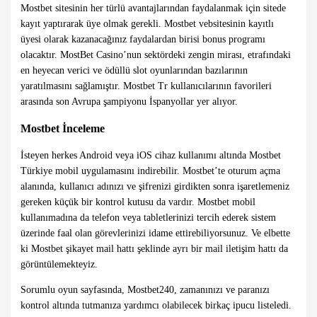
Mostbet sitesinin her türlü avantajlarından faydalanmak için sitede
kayıt yaptırarak üye olmak gerekli. Mostbet vebsitesinin kayıtlı
üyesi olarak kazanacağınız faydalardan birisi bonus programı
olacaktır. MostBet Casino’nun sektördeki zengin mirası, etrafındaki
en heyecan verici ve ödüllü slot oyunlarından bazılarının
yaratılmasını sağlamıştır. Mostbet Tr kullanıcılarının favorileri
arasında son Avrupa şampiyonu İspanyollar yer alıyor.
Mostbet İnceleme
İsteyen herkes Android veya iOS cihaz kullanımı altında Mostbet
Türkiye mobil uygulamasını indirebilir. Mostbet’te oturum açma
alanında, kullanıcı adınızı ve şifrenizi girdikten sonra işaretlemeniz
gereken küçük bir kontrol kutusu da vardır. Mostbet mobil
kullanımadına da telefon veya tabletlerinizi tercih ederek sistem
üzerinde faal olan görevlerinizi idame ettirebiliyorsunuz. Ve elbette
ki Mostbet şikayet mail hattı şeklinde ayrı bir mail iletişim hattı da
görüntülemekteyiz.
Sorumlu oyun sayfasında, Mostbet240, zamanınızı ve paranızı
kontrol altında tutmanıza yardımcı olabilecek birkaç ipucu listeledi.