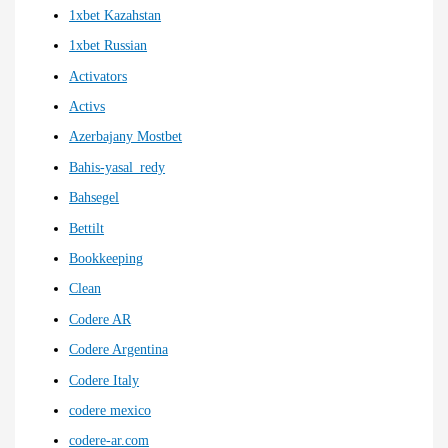
1xbet Kazahstan
1xbet Russian
Activators
Activs
Azerbajany Mostbet
Bahis-yasal_redy
Bahsegel
Bettilt
Bookkeeping
Clean
Codere AR
Codere Argentina
Codere Italy
codere mexico
codere-ar.com