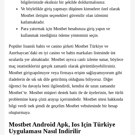
bilgilerinizde eksiksiz bir şekilde doldurmalısınız.
Ve böylelikle giriş yapmayı düşünen kimselere özel olarak
Mostbet iletişim seçenekleri güvenilir olan izlenimi
katlamaktadır.
Para yatırmak için Mostbet hesabınıza giriş yapın ve
kullanmak istediğiniz ödeme yöntemini seçin.
Popüler lisanslı bahis ve casino şirketi Mostbet Türkiye ve
Azerbaycan’daki en iyi casino ve bahis markaları listesinde üst
sıralarda yer almaktadır. Mostbet ayrıca canlı izleme sunar, böylece
maç istatistiklerini gerçek zamanlı olarak görüntüleyebilirsiniz.
Mostbet girişyapılmıyor veya firmaya erişim sağlayamıyorum gibi
ifadelerin de sık sık dile getirilmiş olduğunu biliyoruz. Diğer
öğrenci bu davayla beni ilgilendirdi, kendisi de uzun zamandır
Mostbet’te. Mostbet müşteri destek hattı ile de üyelerinin, her türlü
problemine karşı çözü arayışı içerisindedir. Mostbet sitesi hakkında
bilgi verdi isek şimdi de geçelim Mostbet vebsitesinde bir hesap
oluşturmaya.
Mostbet Android Apk, Ios Için Türkiye
Uygulaması Nasıl Indirilir