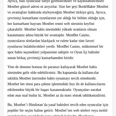
Ayrıca, bazı oyuncular siteye girebilecekleri ve kaydolabilecekleri
Mostbet güncel adresi ni arıyorlar. Size her şeyi BookMaker Mostbet
ve avantajları hakkında söyleyeceğim Mostbet türkiye giriş. Ayrıca,
çevrimiçi kumarhane oyunlarının yer aldığı bir bölüm olduğu için,
her kumarhane hayranı Mostbet resmi web sitesinin keyfini
çıkarabilir. Mostbet bahis sitesindeki yüksek oranların olması
kazanmanız adına büyük bir avantajdır. MostBet Casino,
oyuncuların slotlardan blackjack ve rulete kadar tüm favori
oyunlarını bulabilecekleri yerdir. MostBet Casino, mükemmel bir
spor bahis seçenekleri yelpazesine sahiptir ve Oyun İçi bahisler
sunan birkaç çevrimiçi kumarhaneden biridir.
Yine de deneme bonusu ile paranızı katlayarak Mostbet bahis
sitesinden gelir elde edebilirsiniz. Bu kapsamda da kullanıcılar
sıklıkla Mostbet üzerinden bahis oynamayı tercih etmektedir.
Mostbet bet sitesi para çekme işlemindeki hızı ile de kullanıcılarını
etkilemekte büyük bir başarı kazanmaktadır. Oyunçuları narahat
edən əsas sual budur ki, Mostbet az da mərc etmək təhlükəsizdirmi.
Bu, Mostbet’i Hindistan’da yasal bahisleri tercih eden oyuncular için
popüler bir seçim haline getirir. Mostbet’ten web siteleri veya mobil