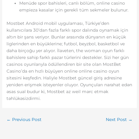
Menüde spor bahisleri, canlı bölüm, online casino
empieza kasalar için gerekli tüm sekmeler bulunur.
Mostbet Android mobil uygulaması, Türkiye’den
kullanıcılara 30’dan fazla farklı spor dalında oynamak için
altın bir şans veriyor. Bunlar arasında dünyanın en küçük
liglerinden en büyüklerine; futbol, beyzbol, basketbol ve
daha birçoğu yer alıyor. İlaveten, the woman oyun farklı
bahislere sahip farklı pazar türlerini destekler. Sizi her gün
casinos oyunlarıyla ödüllendiren bir site olan MostBet
Casino’da en hızlı büyüyen online online casino oyun
sitesini keşfedin. Haliyle Mostbet güncel giriş adresine
yeniden erişmek isteyenler oluyor. Oyunçuları narahat edən
əsas sual budur ki, Mostbet az weil mərc etmək
təhlükəsizdirmi.
←
Previous Post
Next Post
→