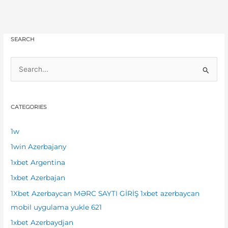
SEARCH
S
e
a
CATEGORIES
r
c
1w
h
1win Azerbajany
f
1xbet Argentina
o
1xbet Azerbajan
r
1Xbet Azerbaycan MƏRC SAYTI GİRİŞ 1xbet azerbaycan
:
mobil uygulama yukle 621
1xbet Azerbaydjan