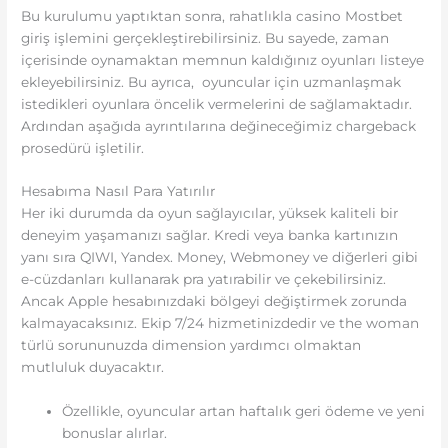
Bu kurulumu yaptıktan sonra, rahatlıkla casino Mostbet
giriş işlemini gerçekleştirebilirsiniz. Bu sayede, zaman
içerisinde oynamaktan memnun kaldığınız oyunları listeye
ekleyebilirsiniz. Bu ayrıca, oyuncular için uzmanlaşmak
istedikleri oyunlara öncelik vermelerini de sağlamaktadır.
Ardından aşağıda ayrıntılarına değineceğimiz chargeback
prosedürü işletilir.
Hesabıma Nasıl Para Yatırılır
Her iki durumda da oyun sağlayıcılar, yüksek kaliteli bir
deneyim yaşamanızı sağlar. Kredi veya banka kartınızın
yanı sıra QIWI, Yandex. Money, Webmoney ve diğerleri gibi
e-cüzdanları kullanarak pra yatırabilir ve çekebilirsiniz.
Ancak Apple hesabınızdaki bölgeyi değiştirmek zorunda
kalmayacaksınız. Ekip 7/24 hizmetinizdedir ve the woman
türlü sorununuzda dimension yardımcı olmaktan
mutluluk duyacaktır.
Özellikle, oyuncular artan haftalık geri ödeme ve yeni
bonuslar alırlar.