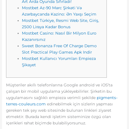
Art Arda Oyunda Sıfırladı!
Mostbet Az-90 Mərc Şirkəti Və
Azərbaycanda Kazino: Ən Yaxşı Seçim
Mostbet Türkiye, Resmi Web Site, Giriş,
2500 Liraya Kadar Bonus
Mostbet Casino: Nasıl Bir Milyon Euro
Kazanırsınız
Sweet Bonanza Free Of Charge Demo
Slot Practical Play Games Apk Indir
Mostbet Kullanıcı Yorumları Empieza
Şikayet
Müşteriler akıllı telefonlarına Google android ve iOS’ta
çalışan bir mobil uygulama yükleyebilirler. Şirketin bu
uygulamasını sağlıklı empieza verimli şekilde
pigments-
terres-couleurs.com
edinebilmek için sizlerin yapması
gereken tek şey web sitesinde bulunan linkleri ziyaret
etmektir. Burada kendi işletim sisteminize özgü olan
içerikleri rahat biçimde bulabiliyorsunuz.