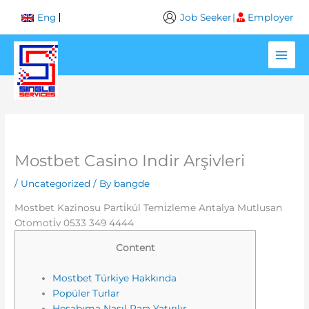
Skip
Job Seeker
|
Employer
Eng
to
content
Mostbet Casino Indir Arşivleri
/
Uncategorized
/ By
bangde
Mostbet Kazinosu Parti̇kül Temi̇zleme Antalya Mutlusan
Otomoti̇v 0533 349 4444
Content
Mostbet Türkiye Hakkında
Popüler Turlar
Hesabıma Nasıl Para Yatırılır