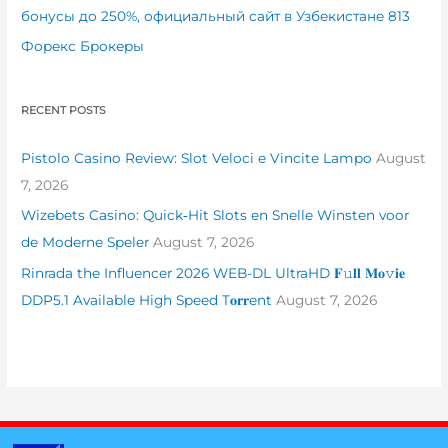
бонусы до 250%, официальный сайт в Узбекистане 813
Форекс Брокеры
RECENT POSTS
Pistolo Casino Review: Slot Veloci e Vincite Lampo
August
7, 2026
Wizebets Casino: Quick‑Hit Slots en Snelle Winsten voor
de Moderne Speler
August 7, 2026
Rinrada the Influencer 2026 WEB-DL UltraHD 𝐅𝚞𝐥𝐥 𝐌𝐨𝚟𝐢𝐞
DDP5.1 Available High Speed T𝐨𝐫𝐫ent
August 7, 2026