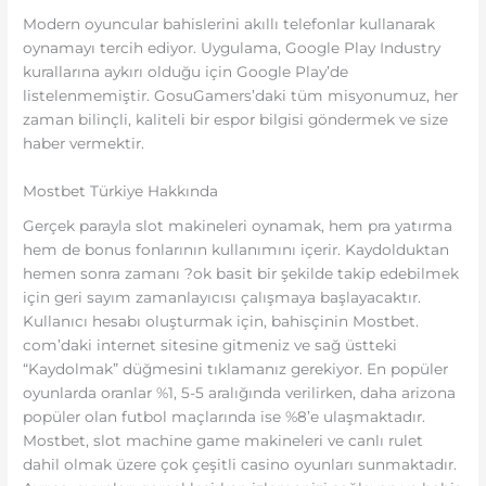
Modern oyuncular bahislerini akıllı telefonlar kullanarak
oynamayı tercih ediyor. Uygulama, Google Play Industry
kurallarına aykırı olduğu için Google Play’de
listelenmemiştir. GosuGamers’daki tüm misyonumuz, her
zaman bilinçli, kaliteli bir espor bilgisi göndermek ve size
haber vermektir.
Mostbet Türkiye Hakkında
Gerçek parayla slot makineleri oynamak, hem pra yatırma
hem de bonus fonlarının kullanımını içerir. Kaydolduktan
hemen sonra zamanı ?ok basit bir şekilde takip edebilmek
için geri sayım zamanlayıcısı çalışmaya başlayacaktır.
Kullanıcı hesabı oluşturmak için, bahisçinin Mostbet.
com’daki internet sitesine gitmeniz ve sağ üstteki
“Kaydolmak” düğmesini tıklamanız gerekiyor. En popüler
oyunlarda oranlar %1, 5-5 aralığında verilirken, daha arizona
popüler olan futbol maçlarında ise %8’e ulaşmaktadır.
Mostbet, slot machine game makineleri ve canlı rulet
dahil olmak üzere çok çeşitli casino oyunları sunmaktadır.