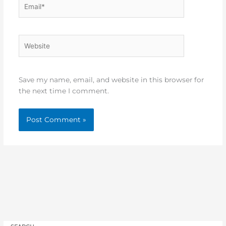
Email*
Website
Save my name, email, and website in this browser for
the next time I comment.