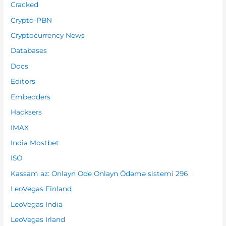
Cracked
Crypto-PBN
Cryptocurrency News
Databases
Docs
Editors
Embedders
Hacksers
IMAX
India Mostbet
ISO
Kassam az: Onlayn Ode Onlayn Ödəmə sistemi 296
LeoVegas Finland
LeoVegas India
LeoVegas Irland