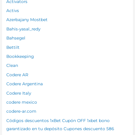
Activators
Activs
Azerbajany Mostbet
Bahis-yasal_redy
Bahsegel
Bettilt
Bookkeeping
Clean
Codere AR
Codere Argentina
Codere Italy
codere mexico
codere-ar.com
Códigos descuentos 1xBet Cupón OFF 1xbet bono
garantizado en tu depósito Cupones descuento 586