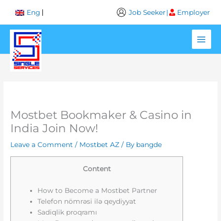
Skip
Job Seeker
|
Employer
Eng
to
content
Mostbet Bookmaker & Casino in
India Join Now!
Leave a Comment
/
Mostbet AZ
/ By
bangde
Content
How to Become a Mostbet Partner
Telefon nömrəsi ilə qeydiyyat
Sadiqlik proqramı