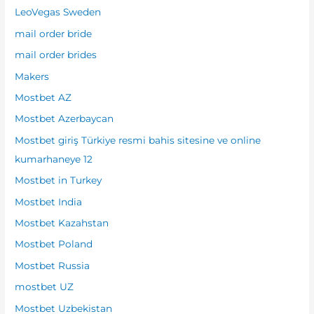
LeoVegas Sweden
mail order bride
mail order brides
Makers
Mostbet AZ
Mostbet Azerbaycan
Mostbet giriş Türkiye resmi bahis sitesine ve online
kumarhaneye 12
Mostbet in Turkey
Mostbet India
Mostbet Kazahstan
Mostbet Poland
Mostbet Russia
mostbet UZ
Mostbet Uzbekistan